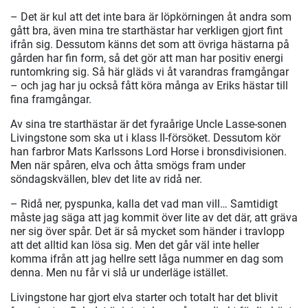
– Det är kul att det inte bara är löpkörningen åt andra som
gått bra, även mina tre starthästar har verkligen gjort fint
ifrån sig. Dessutom känns det som att övriga hästarna på
gården har fin form, så det gör att man har positiv energi
runtomkring sig. Så här gläds vi åt varandras framgångar
– och jag har ju också fått köra många av Eriks hästar till
fina framgångar.
Av sina tre starthästar är det fyraårige Uncle Lasse-sonen
Livingstone som ska ut i klass II-försöket. Dessutom kör
han farbror Mats Karlssons Lord Horse i bronsdivisionen.
Men när spåren, elva och åtta smögs fram under
söndagskvällen, blev det lite av ridå ner.
– Ridå ner, pyspunka, kalla det vad man vill… Samtidigt
måste jag säga att jag kommit över lite av det där, att gräva
ner sig över spår. Det är så mycket som händer i travlopp
att det alltid kan lösa sig. Men det går väl inte heller
komma ifrån att jag hellre sett låga nummer en dag som
denna. Men nu får vi slå ur underläge istället.
Livingstone har gjort elva starter och totalt har det blivit