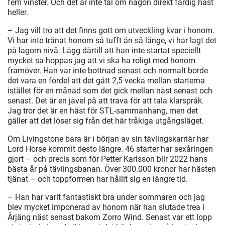
fem vinster. Och det är inte tal om någon direkt färdig häst
heller.
– Jag vill tro att det finns gott om utveckling kvar i honom.
Vi har inte tränat honom så tufft än så länge, vi har lagt det
på lagom nivå. Lägg därtill att han inte startat speciellt
mycket så hoppas jag att vi ska ha roligt med honom
framöver. Han var inte bottnad senast och normalt borde
det vara en fördel att det gått 2,5 vecka mellan starterna
istället för en månad som det gick mellan näst senast och
senast. Det är en jävel på att trava för att tala klarspråk.
Jag tror det är en häst för STL-sammanhang, men det
gäller att det löser sig från det här tråkiga utgångsläget.
Om Livingstone bara är i början av sin tävlingskarriär har
Lord Horse kommit desto längre. 46 starter har sexåringen
gjort – och precis som för Petter Karlsson blir 2022 hans
bästa år på tävlingsbanan. Över 300.000 kronor har hästen
tjänat – och toppformen har hållit sig en längre tid.
– Han har varit fantastiskt bra under sommaren och jag
blev mycket imponerad av honom när han slutade trea i
Årjäng näst senast bakom Zorro Wind. Senast var ett lopp