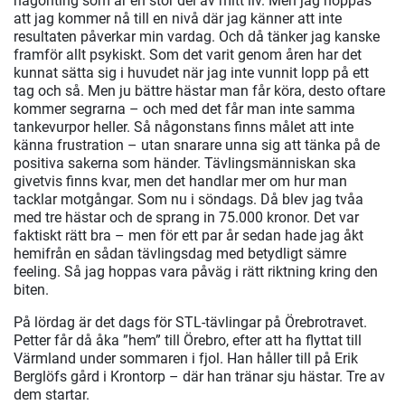
någonting som är en stor del av mitt liv. Men jag hoppas
att jag kommer nå till en nivå där jag känner att inte
resultaten påverkar min vardag. Och då tänker jag kanske
framför allt psykiskt. Som det varit genom åren har det
kunnat sätta sig i huvudet när jag inte vunnit lopp på ett
tag och så. Men ju bättre hästar man får köra, desto oftare
kommer segrarna – och med det får man inte samma
tankevurpor heller. Så någonstans finns målet att inte
känna frustration – utan snarare unna sig att tänka på de
positiva sakerna som händer. Tävlingsmänniskan ska
givetvis finns kvar, men det handlar mer om hur man
tacklar motgångar. Som nu i söndags. Då blev jag tvåa
med tre hästar och de sprang in 75.000 kronor. Det var
faktiskt rätt bra – men för ett par år sedan hade jag åkt
hemifrån en sådan tävlingsdag med betydligt sämre
feeling. Så jag hoppas vara påväg i rätt riktning kring den
biten.
På lördag är det dags för STL-tävlingar på Örebrotravet.
Petter får då åka ”hem” till Örebro, efter att ha flyttat till
Värmland under sommaren i fjol. Han håller till på Erik
Berglöfs gård i Krontorp – där han tränar sju hästar. Tre av
dem startar.