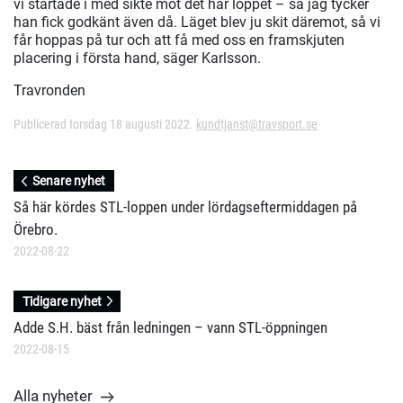
vi startade i med sikte mot det här loppet – så jag tycker
han fick godkänt även då. Läget blev ju skit däremot, så vi
får hoppas på tur och att få med oss en framskjuten
placering i första hand, säger Karlsson.
Travronden
Publicerad torsdag 18 augusti 2022.
kundtjanst@travsport.se
Senare nyhet
Så här kördes STL-loppen under lördagseftermiddagen på
Örebro.
2022-08-22
Tidigare nyhet
Adde S.H. bäst från ledningen – vann STL-öppningen
2022-08-15
Alla nyheter