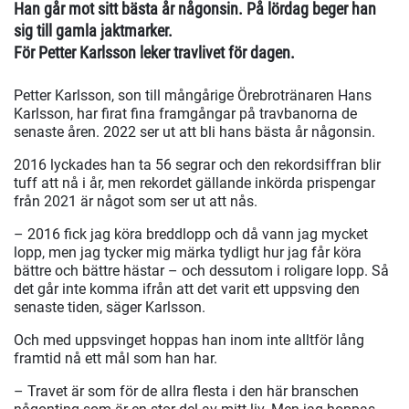
Han går mot sitt bästa år någonsin. På lördag beger han
sig till gamla jaktmarker.
För Petter Karlsson leker travlivet för dagen.
Petter Karlsson, son till mångårige Örebrotränaren Hans
Karlsson, har firat fina framgångar på travbanorna de
senaste åren. 2022 ser ut att bli hans bästa år någonsin.
2016 lyckades han ta 56 segrar och den rekordsiffran blir
tuff att nå i år, men rekordet gällande inkörda prispengar
från 2021 är något som ser ut att nås.
– 2016 fick jag köra breddlopp och då vann jag mycket
lopp, men jag tycker mig märka tydligt hur jag får köra
bättre och bättre hästar – och dessutom i roligare lopp. Så
det går inte komma ifrån att det varit ett uppsving den
senaste tiden, säger Karlsson.
Och med uppsvinget hoppas han inom inte alltför lång
framtid nå ett mål som han har.
– Travet är som för de allra flesta i den här branschen