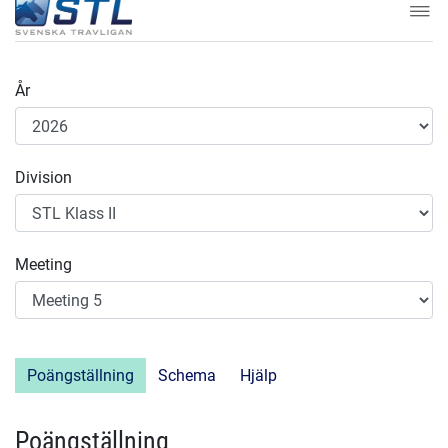
År
Division
Meeting
Poängställning
Schema
Hjälp
Poängställning