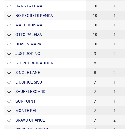
HANS PALEMA
10
1
NO REGRETS RENKA
10
1
MATTI RUISMA
10
1
OTTO PALEMA
10
1
DEMON MARKE
10
1
JUST JOKING
9
2
SECRET BRIGADOON
8
3
SINGLE LANE
8
2
LICORICE SISU
7
1
SHUFFLEBOARD
7
1
GUNPOINT
7
1
MONTE REI
7
1
BRAVO CHANCE
7
2