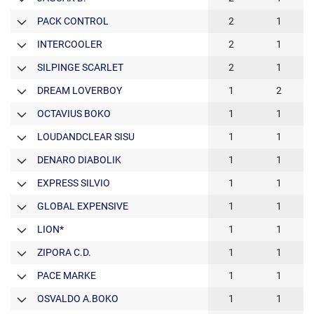
PACK CONTROL
2
1
INTERCOOLER
2
1
SILPINGE SCARLET
2
1
DREAM LOVERBOY
1
2
OCTAVIUS BOKO
1
1
LOUDANDCLEAR SISU
1
1
DENARO DIABOLIK
1
1
EXPRESS SILVIO
1
1
GLOBAL EXPENSIVE
1
1
LION*
1
1
ZIPORA C.D.
1
1
PACE MARKE
1
1
OSVALDO A.BOKO
1
1