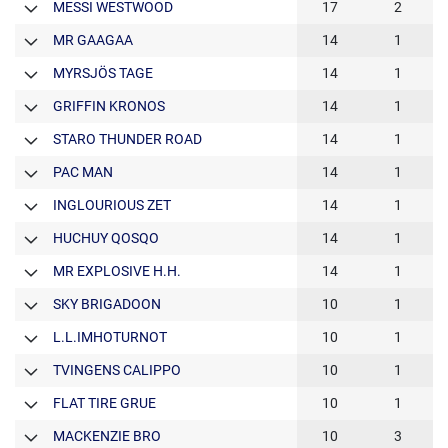
MESSI WESTWOOD
17
2
MR GAAGAA
14
1
MYRSJÖS TAGE
14
1
GRIFFIN KRONOS
14
1
STARO THUNDER ROAD
14
1
PAC MAN
14
1
INGLOURIOUS ZET
14
1
HUCHUY QOSQO
14
1
MR EXPLOSIVE H.H.
14
1
SKY BRIGADOON
10
1
L.L.IMHOTURNOT
10
1
TVINGENS CALIPPO
10
1
FLAT TIRE GRUE
10
1
MACKENZIE BRO
10
3