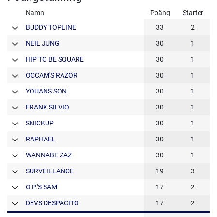
Namn
Poäng
Starter
BUDDY TOPLINE
33
2
NEIL JUNG
30
1
HIP TO BE SQUARE
30
1
OCCAM'S RAZOR
30
1
YOUANS SON
30
1
FRANK SILVIO
30
1
SNICKUP
30
1
RAPHAEL
30
1
WANNABE ZAZ
30
1
SURVEILLANCE
19
3
O.P.'S SAM
17
2
DEVS DESPACITO
17
2