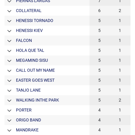
PIERNAS LARGAS
7
1
COLLATERAL
6
2
HENESSI TORNADO
5
1
HENESSI KIEV
5
1
FALCON
5
1
HOLA QUE TAL
5
1
MEGAMIND SISU
5
1
CALL OUT MY NAME
5
1
EASTER GOES WEST
5
1
TANJO LANE
5
1
WALKING INTHE PARK
5
2
PORTER
4
1
ORIGO BAND
4
1
MANDRAKE
4
1