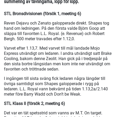
summering av tävlingarna, lopp för lopp.
STL Bronsdivisionen (försök 1, meeting 6)
Reven Dejavu och Zenato galopperade direkt. Shapes tog
hand om ledningen. På den första valde Björn Goop att
släppa till favoriten L.L. Royal. (e. Revenue) och Robert
Bergh. 500 meter travades efter 1.12,0.
Varvet efter 1.13,7. Med varvet till mål landade Mojo
Express utvändigt om ledaren. I andra utvändigt satt Brake
Cooling, bakom denne Zeolit. Han gick på i tredjespår på
den sista bortre långsidan men kom inte ner utvändigt om
favoriten och tröttnade sedan.
I ingången till sista sväng fick ledaren några längder till
övriga samtidigt som Shapes galopperade i rygg på
ledaren. L.L. Royal vann bekvämt på tiden 1.13,2a/2.140
meter före Barry Wadd och Don’t be Weak.
STL Klass II (försök 2, meeting 6)
Det var en tät spetsstrid som vanns av M.T. On target.