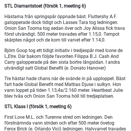
STL Diamantstoet (försök 1, meeting 6)
Hästarna från springspår öppnade bäst. Fluttershy A.F.
galopperade dock tidigt och Lasses Tara tog ledningen.
Onion San Tooma tog sedan över och Joy Alissa fick trava
först utvändigt. 500 meter travades efter 1.15,0. Tempot
skärptes något och de kom till varvet efter 1.14,0.
Björn Goop tog ett tidigt initiativ i tredjespår med Icone de
L,Etre. Där bakom följde favoriten Filippa B.J. Cash And
Carry galopperade på den sista bortre långsidan. I andra
utvändigt satt Global Benefit (e. Donato Hanover)
Tre hästar hade chans när de svände in på upploppet. Bäst
fart hade Global Benefit med Mattias Djuse i sulkyn. Hon
vann loppet på tiden 1.13,4a/2.160 meter. Heartbeat Julie
blev tvåa och Onion San Tooma höll till tredjeplatsen.
STL Klass I (försök 1, meeting 6)
First Love M.L. och Turenne stred om ledningen. Den
förstnämnda vann striden och efter 500 meter övetog
Ferox Brick (e. Orlando Vici) ledningen. Halvvarvet travades