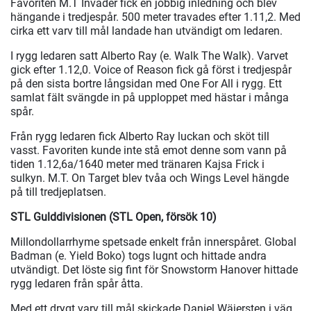
Favoriten M.T Invader fick en jobbig inledning och blev
hängande i tredjespår. 500 meter travades efter 1.11,2. Med
cirka ett varv till mål landade han utvändigt om ledaren.
I rygg ledaren satt Alberto Ray (e. Walk The Walk). Varvet
gick efter 1.12,0. Voice of Reason fick gå först i tredjespår
på den sista bortre långsidan med One For All i rygg. Ett
samlat fält svängde in på upploppet med hästar i många
spår.
Från rygg ledaren fick Alberto Ray luckan och sköt till
vasst. Favoriten kunde inte stå emot denne som vann på
tiden 1.12,6a/1640 meter med tränaren Kajsa Frick i
sulkyn. M.T. On Target blev tvåa och Wings Level hängde
på till tredjeplatsen.
STL Gulddivisionen (STL Open, försök 10)
Millondollarrhyme spetsade enkelt från innerspåret. Global
Badman (e. Yield Boko) togs lugnt och hittade andra
utvändigt. Det löste sig fint för Snowstorm Hanover hittade
rygg ledaren från spår åtta.
Med ett drygt varv till mål skickade Daniel Wäjersten i väg