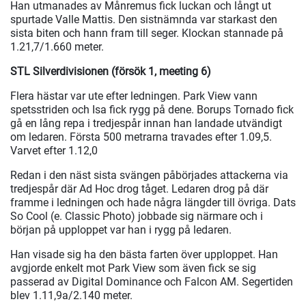
Han utmanades av Månremus fick luckan och långt ut
spurtade Valle Mattis. Den sistnämnda var starkast den
sista biten och hann fram till seger. Klockan stannade på
1.21,7/1.660 meter.
STL Silverdivisionen (försök 1, meeting 6)
Flera hästar var ute efter ledningen. Park View vann
spetsstriden och Isa fick rygg på dene. Borups Tornado fick
gå en lång repa i tredjespår innan han landade utvändigt
om ledaren. Första 500 metrarna travades efter 1.09,5.
Varvet efter 1.12,0
Redan i den näst sista svängen påbörjades attackerna via
tredjespår där Ad Hoc drog tåget. Ledaren drog på där
framme i ledningen och hade några längder till övriga. Dats
So Cool (e. Classic Photo) jobbade sig närmare och i
början på upploppet var han i rygg på ledaren.
Han visade sig ha den bästa farten över upploppet. Han
avgjorde enkelt mot Park View som även fick se sig
passerad av Digital Dominance och Falcon AM. Segertiden
blev 1.11,9a/2.140 meter.