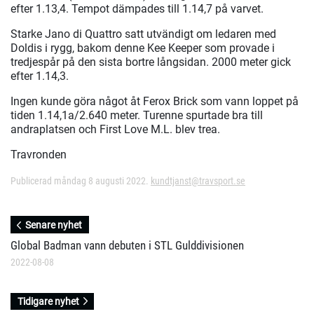
efter 1.13,4. Tempot dämpades till 1.14,7 på varvet.
Starke Jano di Quattro satt utvändigt om ledaren med
Doldis i rygg, bakom denne Kee Keeper som provade i
tredjespår på den sista bortre långsidan. 2000 meter gick
efter 1.14,3.
Ingen kunde göra något åt Ferox Brick som vann loppet på
tiden 1.14,1a/2.640 meter. Turenne spurtade bra till
andraplatsen och First Love M.L. blev trea.
Travronden
Publicerad måndag 8 augusti 2022.
kundtjanst@travsport.se
Senare nyhet
Global Badman vann debuten i STL Gulddivisionen
2022-08-08
Tidigare nyhet