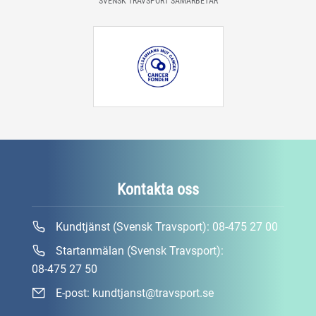
SVENSK TRAVSPORT SAMARBETAR
Kontakta oss
Kundtjänst (Svensk Travsport):
08-475 27 00
Startanmälan (Svensk Travsport):
08-475 27 50
E-post:
kundtjanst@travsport.se