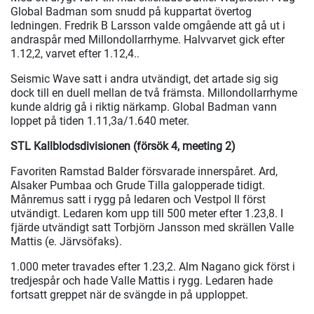
Global Badman som snudd på kuppartat övertog
ledningen. Fredrik B Larsson valde omgående att gå ut i
andraspår med Millondollarrhyme. Halvvarvet gick efter
1.12,2, varvet efter 1.12,4..
Seismic Wave satt i andra utvändigt, det artade sig sig
dock till en duell mellan de två främsta. Millondollarrhyme
kunde aldrig gå i riktig närkamp. Global Badman vann
loppet på tiden 1.11,3a/1.640 meter.
STL Kallblodsdivisionen (försök 4, meeting 2)
Favoriten Ramstad Balder försvarade innerspåret. Ard,
Alsaker Pumbaa och Grude Tilla galopperade tidigt.
Månremus satt i rygg på ledaren och Vestpol Il först
utvändigt. Ledaren kom upp till 500 meter efter 1.23,8. I
fjärde utvändigt satt Torbjörn Jansson med skrällen Valle
Mattis (e. Järvsöfaks).
1.000 meter travades efter 1.23,2. Alm Nagano gick först i
tredjespår och hade Valle Mattis i rygg. Ledaren hade
fortsatt greppet när de svängde in på upploppet.