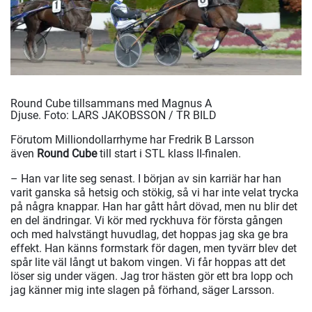
Round Cube tillsammans med Magnus A
Djuse.
Foto: LARS JAKOBSSON / TR BILD
Förutom Milliondollarrhyme har Fredrik B Larsson
även
Round Cube
till start i STL klass II-finalen.
– Han var lite seg senast. I början av sin karriär har han
varit ganska så hetsig och stökig, så vi har inte velat trycka
på några knappar. Han har gått hårt dövad, men nu blir det
en del ändringar. Vi kör med ryckhuva för första gången
och med halvstängt huvudlag, det hoppas jag ska ge bra
effekt. Han känns formstark för dagen, men tyvärr blev det
spår lite väl långt ut bakom vingen. Vi får hoppas att det
löser sig under vägen. Jag tror hästen gör ett bra lopp och
jag känner mig inte slagen på förhand, säger Larsson.