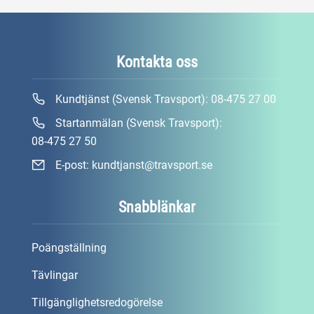
Kontakta oss
Kundtjänst (Svensk Travsport):
08-475 27 00
Startanmälan (Svensk Travsport):
08-475 27 50
E-post:
kundtjanst@travsport.se
Snabblänkar
Poängställning
Tävlingar
Tillgänglighetsredogörelse