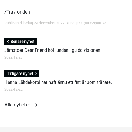
/Travronden
Publicerad lördag 24 december 2022.
kundtjanst@travsport.se
Senare nyhet
Järnstoet Dear Friend höll undan i gulddivisionen
2022-12-27
Tidigare nyhet
Hanna Lähdekorpi har haft ännu ett fint år som tränare.
2022-12-22
Alla nyheter