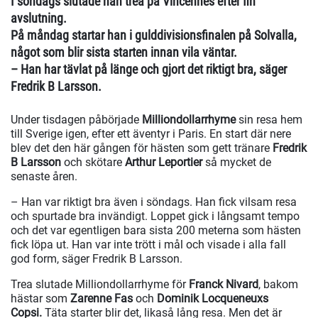
I söndags slutade han trea på Vincennes efter fin
avslutning.
På måndag startar han i gulddivisionsfinalen på Solvalla,
något som blir sista starten innan vila väntar.
– Han har tävlat på länge och gjort det riktigt bra, säger
Fredrik B Larsson.
Under tisdagen påbörjade
Milliondollarrhyme
sin resa hem
till Sverige igen, efter ett äventyr i Paris. En start där nere
blev det den här gången för hästen som gett tränare
Fredrik
B Larsson
och skötare
Arthur Leportier
så mycket de
senaste åren.
– Han var riktigt bra även i söndags. Han fick vilsam resa
och spurtade bra invändigt. Loppet gick i långsamt tempo
och det var egentligen bara sista 200 meterna som hästen
fick löpa ut. Han var inte trött i mål och visade i alla fall
god form, säger Fredrik B Larsson.
Trea slutade Milliondollarrhyme för
Franck Nivard
, bakom
hästar som
Zarenne Fas
och
Dominik Locqueneuxs
Copsi.
Täta starter blir det, likaså lång resa. Men det är