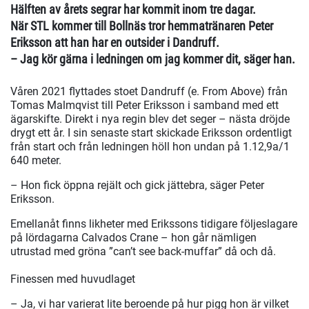
Hälften av årets segrar har kommit inom tre dagar.
När STL kommer till Bollnäs tror hemmatränaren Peter
Eriksson att han har en outsider i Dandruff.
– Jag kör gärna i ledningen om jag kommer dit, säger han.
Våren 2021 flyttades stoet Dandruff (e. From Above) från
Tomas Malmqvist till Peter Eriksson i samband med ett
ägarskifte. Direkt i nya regin blev det seger – nästa dröjde
drygt ett år. I sin senaste start skickade Eriksson ordentligt
från start och från ledningen höll hon undan på 1.12,9a/1
640 meter.
– Hon fick öppna rejält och gick jättebra, säger Peter
Eriksson.
Emellanåt finns likheter med Erikssons tidigare följeslagare
på lördagarna Calvados Crane – hon går nämligen
utrustad med gröna ”can’t see back-muffar” då och då.
Finessen med huvudlaget
– Ja, vi har varierat lite beroende på hur pigg hon är vilket