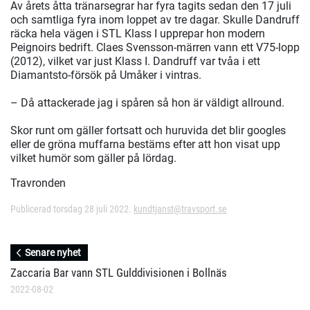
Av årets åtta tränarsegrar har fyra tagits sedan den 17 juli
och samtliga fyra inom loppet av tre dagar. Skulle Dandruff
räcka hela vägen i STL Klass I upprepar hon modern
Peignoirs bedrift. Claes Svensson-märren vann ett V75-lopp
(2012), vilket var just Klass I. Dandruff var tvåa i ett
Diamantsto-försök på Umåker i vintras.
– Då attackerade jag i spåren så hon är väldigt allround.
Skor runt om gäller fortsatt och huruvida det blir googles
eller de gröna muffarna bestäms efter att hon visat upp
vilket humör som gäller på lördag.
Travronden
Publicerad torsdag 28 juli 2022.
kundtjanst@travsport.se
Senare nyhet
Zaccaria Bar vann STL Gulddivisionen i Bollnäs
2022-08-02