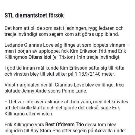
STL diamantstoet försök
Det kom att bli de som satt i ledningen, rygg ledaren och
tredje invändigt som segern kom att göras upp ibland.
Ledande Giannas Love såg länge ut som loppets vinnare –
men i början av upploppet fick Kim Eriksson fritt med Erik
Killingmos
Ottens Idol
(e. Trixton) från tredje invändigt.
I god tid innan mål kunde Kim Eriksson sätta sig till rätta
och vinsten blev till slut säker på 1.13,9/2140 meter.
Vinstmarginalen ner till Giannas Love blev en längd, trea
slutade Jenny Anderssons Prime Lane.
– Det var inte överraskande att hon vann, men det krävdes
att det skulle klaffa och det gjorde det också, sade Erik
Killingmo efter vinsten.
Erik Killingmo vars
Best Ofdream Trio
dessutom blev
inbjuden till Åby Stora Pris efter segern på Axevalla under