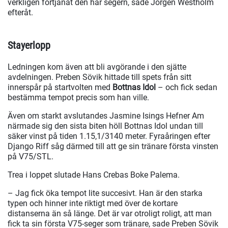
verkligen förtjänat den här segern, sade Jörgen Westholm
efteråt.
Stayerlopp
Ledningen kom även att bli avgörande i den sjätte
avdelningen. Preben Sövik hittade till spets från sitt
innerspår på startvolten med
Bottnas Idol
– och fick sedan
bestämma tempot precis som han ville.
Även om starkt avslutandes Jasmine Isings Hefner Am
närmade sig den sista biten höll Bottnas Idol undan till
säker vinst på tiden 1.15,1/3140 meter. Fyraåringen efter
Django Riff såg därmed till att ge sin tränare första vinsten
på V75/STL.
Trea i loppet slutade Hans Crebas Boke Palema.
– Jag fick öka tempot lite succesivt. Han är den starka
typen och hinner inte riktigt med över de kortare
distanserna än så länge. Det är var otroligt roligt, att man
fick ta sin första V75-seger som tränare, sade Preben Sövik