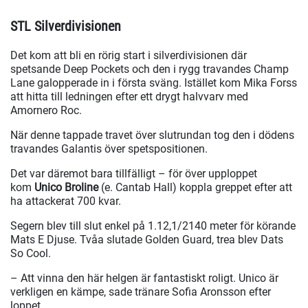
STL Silverdivisionen
Det kom att bli en rörig start i silverdivisionen där
spetsande Deep Pockets och den i rygg travandes Champ
Lane galopperade in i första sväng. Istället kom Mika Forss
att hitta till ledningen efter ett drygt halvvarv med
Amornero Roc.
När denne tappade travet över slutrundan tog den i dödens
travandes Galantis över spetspositionen.
Det var däremot bara tillfälligt – för över upploppet
kom
Unico Broline
(e. Cantab Hall) koppla greppet efter att
ha attackerat 700 kvar.
Segern blev till slut enkel på 1.12,1/2140 meter för körande
Mats E Djuse. Tvåa slutade Golden Guard, trea blev Dats
So Cool.
– Att vinna den här helgen är fantastiskt roligt. Unico är
verkligen en kämpe, sade tränare Sofia Aronsson efter
loppet.