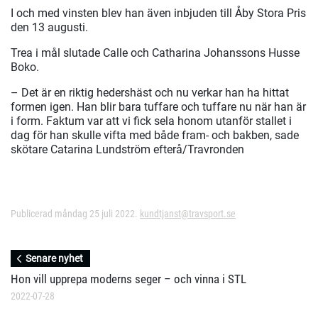
I och med vinsten blev han även inbjuden till Åby Stora Pris
den 13 augusti.
Trea i mål slutade Calle och Catharina Johanssons Husse
Boko.
– Det är en riktig hedershäst och nu verkar han ha hittat
formen igen. Han blir bara tuffare och tuffare nu när han är
i form. Faktum var att vi fick sela honom utanför stallet i
dag för han skulle vifta med både fram- och bakben, sade
skötare Catarina Lundström efterå/Travronden
Publicerad måndag 25 juli 2022.
kundtjanst@travsport.se
Senare nyhet
Hon vill upprepa moderns seger – och vinna i STL
2022-07-28