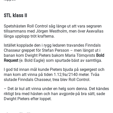
STL klass II
Spetshästen Roll Control såg länge ut att vara segraren
tillsammans med Jörgen Westholm, men över Axevallas
långa upplopp tröt krafterna.
Istället kopplade den i rygg ledaren travandes Finndals
Chasseur greppet för Stefan Persson – men längst ut i
banan kom Dwight Pieters bakom Maria Törnqvists
Bold
Request
(e. Bold Eagle) som spurtade bäst av samtliga.
I god tid innan mål kunde Pieters bjuda på segergest och
man kom att vinna på tiden 1.12,9a/2140 meter. Tvåa
slutade Finndals Chasseur, trea blev Roll Control.
– Det är kul att vinna under en helg som denna. Det kändes
riktigt bra med hästen och han avgjorde på bra sätt, sade
Dwight Pieters efter loppet.