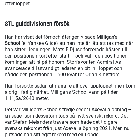
efter loppet.
STL gulddivisionen försök
Han har visat det förr och återigen visade
Milligan's
School
(e. Yankee Glide) att han inte är lätt att tas med när
han sitter i ledningen. Mats E Djuse forcerade hästen till
den positionen kort efter start – och väl i den positionen
kom ingen att rå på honom. Storfavoriten Admiral As
avancerade till utvändigt ledaren en bit in i loppet och
nådde den positionen 1.500 kvar för Örjan Kihlström.
Han försökte sedan utmana rejält över upploppet, men kom
aldrig i farlig närhet. Milligan's School vann på tiden
1.11,5a/2640 meter.
Det var Milligan's Schools tredje seger i Axevallalöpning –
en seger som dessutom togs på nytt svenskt rekord. Det
var Stefan Melanders travare som hade det tidigare
svenska rekordet från just Axevallalöpning 2021. Men nu
putsade han sitt eget rekord med en tiondel.