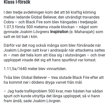
Klass I-försök
I den tredje avdelningen kom det att bli kraftig körning
mellan ledande Global Believer, den utvändigt travandes
Cobra – och Black Fire som blev hängades i tredjespår.
1.07,5 första 500 meterna visade klockan – något som
gynnade Joakim Lövgrens
Inspiration
(e. Maharajah) som
satt en bit bak i kön.
Därför var det nog också många som blev förvånade när
Joakim Lövgren satt kvar i andraspår när attackerna sattes
in – men det hela kom att lösa sig i slutsvängen – och över
upploppet visade det sig att hans spurtkrut var torrast.
1.11,5a/1640 meter blev vinnartiden.
Tvåa blev Global Believer – trea slutade Black Fire efter att
ha kommit ner i dödens dryga varvet från mål.
– Jag hade trafikproblem 500 kvar, men hästen har sådan
spurt och kunde utnyttja det långa upploppet, så vi hann
fram ändå, sade Joakim Lövgren.