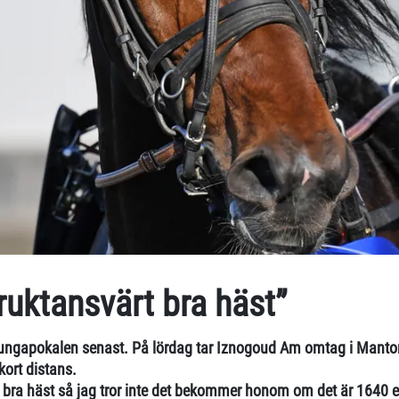
fruktansvärt bra häst”
Kungapokalen senast. På lördag tar Iznogoud Am omtag i Mantor
 kort distans.
t bra häst så jag tror inte det bekommer honom om det är 1640 e