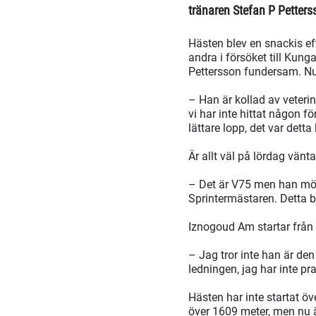
tränaren Stefan P Petters
Hästen blev en snackis ef
andra i försöket till Kung
Pettersson fundersam. Nu ä
– Han är kollad av veter
vi har inte hittat någon för
lättare lopp, det var dett
Är allt väl på lördag vänt
– Det är V75 men han möt
Sprintermästaren. Detta bli
Iznogoud Am startar från 
– Jag tror inte han är de
ledningen, jag har inte pr
Hästen har inte startat ö
över 1609 meter, men nu är