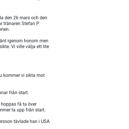
alla den 26 mars och den
ar tränaren Stefan P
onen.
ar känt igenom honom men
kte. Vi ville välja ett lite
nu kommer vi sikta mot
nar från start.
 hoppas få ta över
mmer ta upp från start.
tersson tävlade han i USA