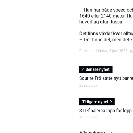
– Han har både speed och 
1640 eller 2140 meter. H
huvudlag utan tussar.
Det finns växlar kvar allt
– Det finns det, men det
Publicerad fredag 3 juni 2022.
ku
Senare nyhet
Sourire Frö satte nytt banr
2022-06-07
Tidigare nyhet
STL-finalerna lopp för lopp
2022-05-30
Alla nyheter