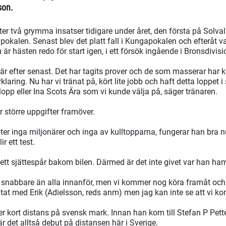
son.
ter två grymma insatser tidigare under året, den första på Solv
apokalen. Senast blev det platt fall i Kungapokalen och efteråt v
r hästen redo för start igen, i ett försök ingående i Bronsdivisi
inär efter senast. Det har tagits prover och de som masserar h
klaring. Nu har vi tränat på, kört lite jobb och haft detta loppet i si
a lopp eller Ina Scots Ära som vi kunde välja på, säger tränaren.
ar större uppgifter framöver.
er inga miljonärer och inga av kulltopparna, fungerar han bra 
r ett test.
ett sjättespår bakom bilen. Därmed är det inte givet var han ham
n snabbare än alla innanför, men vi kommer nog köra framåt och
atat med Erik (Adielsson, reds anm) men jag kan inte se att vi ko
ver kort distans på svensk mark. Innan han kom till Stefan P Pet
 det alltså debut på distansen här i Sverige.