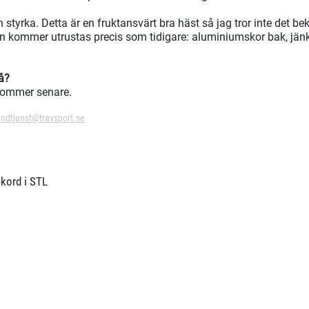
styrka. Detta är en fruktansvärt bra häst så jag tror inte det
an kommer utrustas precis som tidigare: aluminiumskor bak, jä
så?
 kommer senare.
ndtjanst@travsport.se
ekord i STL