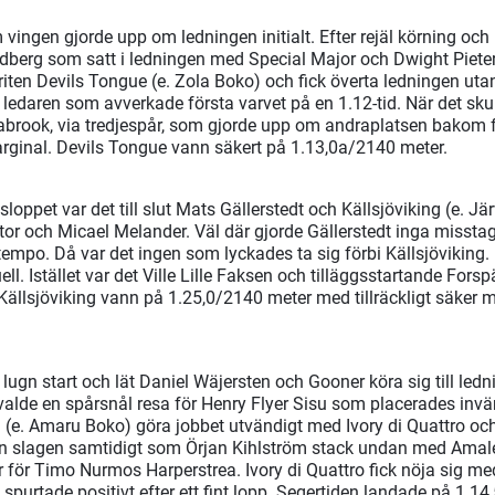
vingen gjorde upp om ledningen initialt. Efter rejäl körning och 
dberg som satt i ledningen med Special Major och Dwight Pieter
riten Devils Tongue (e. Zola Boko) och fick överta ledningen utan
daren som avverkade första varvet på en 1.12-tid. När det skul
brook, via tredjespår, som gjorde upp om andraplatsen bakom f
inal. Devils Tongue vann säkert på 1.13,0a/2140 meter.
dsloppet var det till slut Mats Gällerstedt och Källsjöviking (e. 
or och Micael Melander. Väl där gjorde Gällerstedt inga misstag o
empo. Då var det ingen som lyckades ta sig förbi Källsjöviking.
tuell. Istället var det Ville Lille Faksen och tilläggsstartande Fo
Källsjöviking vann på 1.25,0/2140 meter med tillräckligt säker m
t lugn start och lät Daniel Wäjersten och Gooner köra sig till led
alde en spårsnål resa för Henry Flyer Sisu som placerades invän
 (e. Amaru Boko) göra jobbet utvändigt med Ivory di Quattro och
n slagen samtidigt som Örjan Kihlström stack undan med Amale
 för Timo Nurmos Harperstrea. Ivory di Quattro fick nöja sig m
spurtade positivt efter ett fint lopp. Segertiden landade på 1.1