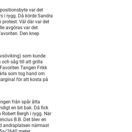
positionsbyte var det
s i rygg. Då körde Sandra
 protest. Väl där var det
le avgöras var det
avoriten. Den knep
Järvsöviking) som kunde
ch såg till att grilla
 Favoriten Tangen Frikk
rspärla som tog hand om
arginal för att kosta på
ningen från spår åtta
digt en bit bak. Då fick
 Robert Bergh i rygg. När
ncius B.B. Det blev en
ed andraplatsen närmast
4,5a/2640 meter.