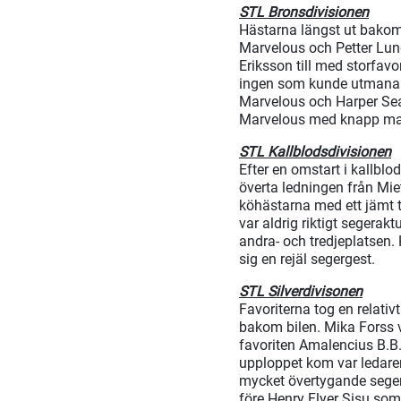
STL Bronsdivisionen
Hästarna längst ut bakom 
Marvelous och Petter Lun
Eriksson till med storfavo
ingen som kunde utmana le
Marvelous och Harper Sea
Marvelous med knapp marg
STL Kallblodsdivisionen
Efter en omstart i kallblo
överta ledningen från Miet
köhästarna med ett jämt t
var aldrig riktigt segerak
andra- och tredjeplatsen. 
sig en rejäl segergest.
STL Silverdivisonen
Favoriterna tog en relativ
bakom bilen. Mika Forss v
favoriten Amalencius B.B.
upploppet kom var ledare
mycket övertygande seger
före Henry Flyer Sisu som 