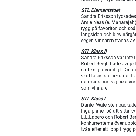
STL Diamantstoet
Sandra Eriksson lyckades 
Amie Ness (e. Maharajah) 
rygg på favoriten och sed
långsidan och blev närgå
seger. Vinnaren tränas av
STL Klass II
Sandra Eriksson var inte 
Robert Bergh hade avgjor
satte sig utvändigt. Då ut
skaffa sig en lucka när H
närmade han sig hela väge
som vinnare.
STL Klass I
Daniel Wäjersten backade
inga planer på att sitta kv
L.L.Labero och Robert Ber
konkurrenterna över uppl
tvåa efter ett lopp i rygg 