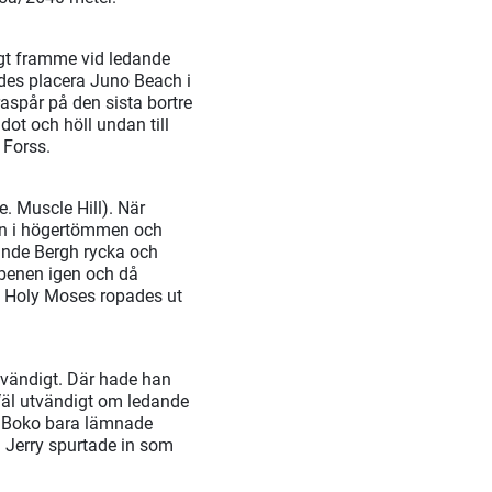
igt framme vid ledande
ades placera Juno Beach i
aspår på den sista bortre
ot och höll undan till
 Forss.
. Muscle Hill). När
son i högertömmen och
kunde Bergh rycka och
 benen igen och då
n Holy Moses ropades ut
tvändigt. Där hade han
. Väl utvändigt om ledande
A. Boko bara lämnade
 Jerry spurtade in som