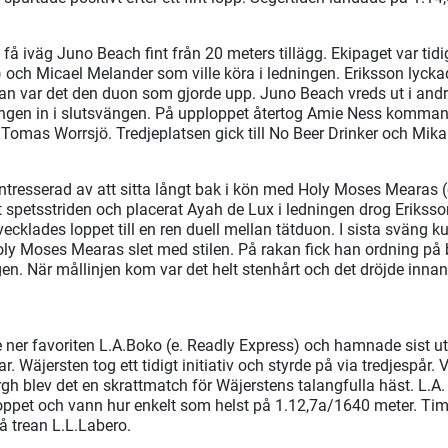
få iväg Juno Beach fint från 20 meters tillägg. Ekipaget var tid
och Micael Melander som ville köra i ledningen. Eriksson lyck
an var det den duon som gjorde upp. Juno Beach vreds ut i andr
ngen in i slutsvängen. På upploppet återtog Amie Ness kommand
 Tomas Worrsjö. Tredjeplatsen gick till No Beer Drinker och Mika
intresserad av att sitta långt bak i kön med Holy Moses Mearas (e
t spetsstriden och placerat Ayah de Lux i ledningen drog Eriks
vecklades loppet till en ren duell mellan tätduon. I sista sväng 
oly Moses Mearas slet med stilen. På rakan fick han ordning på
n. När mållinjen kom var det helt stenhårt och det dröjde inna
 ner favoriten L.A.Boko (e. Readly Express) och hamnade sist u
ar. Wäjersten tog ett tidigt initiativ och styrde på via tredjespår
gh blev det en skrattmatch för Wäjerstens talangfulla häst. L.
oppet och vann hur enkelt som helst på 1.12,7a/1640 meter. Tim
på trean L.L.Labero.