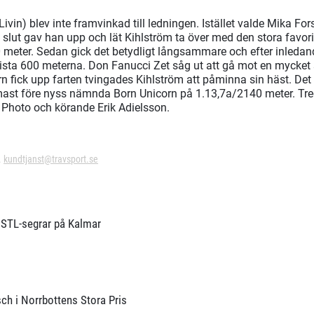
ivin) blev inte framvinkad till ledningen. Istället valde Mika Fors
l slut gav han upp och lät Kihlström ta över med den stora favo
0 meter. Sedan gick det betydligt långsammare och efter inleda
sista 600 meterna. Don Fanucci Zet såg ut att gå mot en mycket
n fick upp farten tvingades Kihlström att påminna sin häst. Det
ast före nyss nämnda Born Unicorn på 1.13,7a/2140 meter. Tredj
 Photo och körande Erik Adielsson.
.
kundtjanst@travsport.se
r STL-segrar på Kalmar
ch i Norrbottens Stora Pris