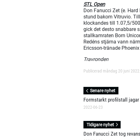
STL Open
Don Fanucci Zet (e. Hard L
stund bakom Vitruvio. Til
klockandes till 1.07,5/50
gick det desto snabbare 
stallkamraten Born Unicor
Redéns stjärna vann närm
Ericsson-tränade Phoenix
Travronden
Publicerad måndag 20 juni 2022
Senare nyhet
Formstarkt profilstall jaga
2022-06-23
Tidigare nyhet
Don Fanucci Zet tog revans