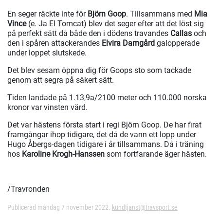
En seger räckte inte för
Björn Goop
. Tillsammans med
Mia
Vince
(e. Ja El Tomcat) blev det seger efter att det löst sig
på perfekt sätt då både den i dödens travandes
Callas
och
den i spåren attackerandes
Elvira Damgård
galopperade
under loppet slutskede.
Det blev sesam öppna dig för Goops sto som tackade
genom att segra på säkert sätt.
Tiden landade på 1.13,9a/2100 meter och 110.000 norska
kronor var vinsten värd.
Det var hästens första start i regi Björn Goop. De har firat
framgångar ihop tidigare, det då de vann ett lopp under
Hugo Åbergs-dagen tidigare i år tillsammans. Då i träning
hos
Karoline Krogh-Hanssen
som fortfarande äger hästen.
/Travronden
Publicerad måndag 7 november 2022.
kundtjanst@travsport.se