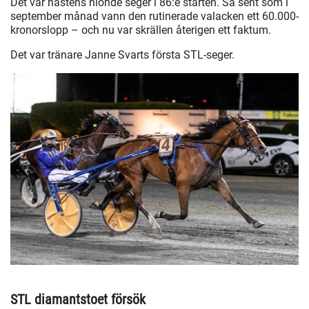
Det var hästens nionde seger i 86:e starten. Så sent som i
september månad vann den rutinerade valacken ett 60.000-
kronorslopp – och nu var skrällen återigen ett faktum.
Det var tränare Janne Svarts första STL-seger.
STL diamantstoet försök