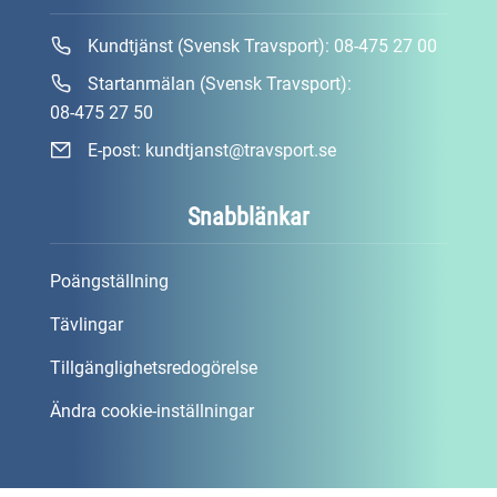
Kundtjänst (Svensk Travsport):
08-475 27 00
Startanmälan (Svensk Travsport):
08-475 27 50
E-post:
kundtjanst@travsport.se
Snabblänkar
Poängställning
Tävlingar
Tillgänglighetsredogörelse
Ändra cookie-inställningar