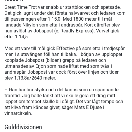
Great Time Trot var snabb ur startblocken och spetsade.
Det gick lugnt under det första halvvarvet och ledaren kom
till passeringen efter 1.15,0. Med 1800 meter till mål
landade Nikylon som etta i andraspår. Kort därefter blev
han avlöst av Jobspost (e. Readly Express). Varvet gick
efter 1.14,5.
Med ett varv till mål gick Effective på som etta i tredjespår
men i slutsvängen föll han tillbaka. I början av upploppet
kopplade Jobspost (bilden) grepp på ledaren och
utmanades av Erjon som hade liftat med som tvåa i
andraspår. Jobspost var dock först över linjen och tiden
blev 1.13,8a/2640 meter.
– Han har bra styrka och det känns som en spännande
framtid. Jag hade tänkt att vi skulle göra ett drag mitt i
loppet om tempot skulle bli dåligt. Det var lågt tempo och
att kliva fram kändes givet, säger Mats E Djuse i
vinnarcirkeln.
Gulddivisionen