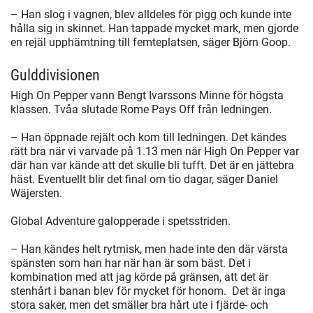
– Han slog i vagnen, blev alldeles för pigg och kunde inte
hålla sig in skinnet. Han tappade mycket mark, men gjorde
en rejäl upphämtning till femteplatsen, säger Björn Goop.
Gulddivisionen
High On Pepper vann Bengt Ivarssons Minne för högsta
klassen. Tvåa slutade Rome Pays Off från ledningen.
– Han öppnade rejält och kom till ledningen. Det kändes
rätt bra när vi varvade på 1.13 men när High On Pepper var
där han var kände att det skulle bli tufft. Det är en jättebra
häst. Eventuellt blir det final om tio dagar, säger Daniel
Wäjersten.
Global Adventure galopperade i spetsstriden.
– Han kändes helt rytmisk, men hade inte den där värsta
spänsten som han har när han är som bäst. Det i
kombination med att jag körde på gränsen, att det är
stenhårt i banan blev för mycket för honom. Det är inga
stora saker, men det smäller bra hårt ute i fjärde- och