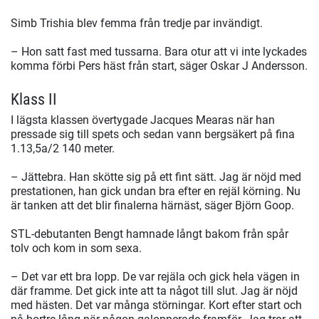
Simb Trishia blev femma från tredje par invändigt.
– Hon satt fast med tussarna. Bara otur att vi inte lyckades
komma förbi Pers häst från start, säger Oskar J Andersson.
Klass II
I lägsta klassen övertygade Jacques Mearas när han
pressade sig till spets och sedan vann bergsäkert på fina
1.13,5a/2 140 meter.
– Jättebra. Han skötte sig på ett fint sätt. Jag är nöjd med
prestationen, han gick undan bra efter en rejäl körning. Nu
är tanken att det blir finalerna härnäst, säger Björn Goop.
STL-debutanten Bengt hamnade långt bakom från spår
tolv och kom in som sexa.
– Det var ett bra lopp. De var rejäla och gick hela vägen in
där framme. Det gick inte att ta något till slut. Jag är nöjd
med hästen. Det var många störningar. Kort efter start och