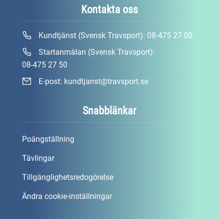
Kontakta oss
Kundtjänst (Svensk Travsport):
08-475 27 00
Startanmälan (Svensk Travsport):
08-475 27 50
E-post:
kundtjanst@travsport.se
Snabblänkar
Poängställning
Tävlingar
Tillgänglighetsredogörelse
Ändra cookie-inställningar