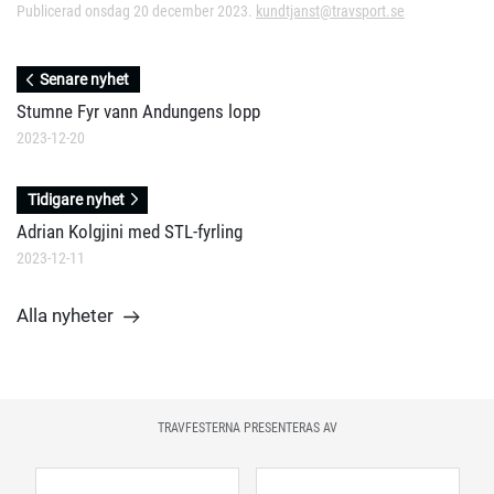
Publicerad onsdag 20 december 2023.
kundtjanst@travsport.se
Senare nyhet
Stumne Fyr vann Andungens lopp
2023-12-20
Tidigare nyhet
Adrian Kolgjini med STL-fyrling
2023-12-11
Alla nyheter
TRAVFESTERNA PRESENTERAS AV