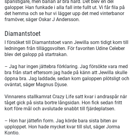
spänstigare, men banan är bra hård. Det blev en del
galopper. Han funkade i alla fall inte fullt ut. Vi får fila på
det hemma och se hur vi lägger upp det med vinterbanor
framöver, säger Oskar J Andersson.
Diamantstoet
I försöket till Diamantstoet vann Jewilla som tidigt kom till
ledningen från tilläggsvolten. För favoriten Udine Celeber
blev det galopp på startrakan.
– Jag har ingen jättebra förklaring. Jag försökte vara med
bra från start eftersom jag hade på känn att Jewilla skulle
öppna bra. Jag laddade, sedan kom galoppen plötsligt och
oväntat, säger Magnus Djuse.
Vinnarens stallkamrat Crazy Life satt kvar i andraspår när
tåget gick på sista bortre långsidan. Hon fick sedan fritt
kort före mål och avslutade snabbt till fjärdeplatsen.
– Hon har jättefin form. Jag körde bara sista biten av
upploppet. Hon hade mycket kvar till slut, säger Jorma
Kontio.