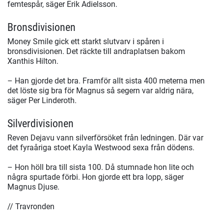
femtespår, säger Erik Adielsson.
Bronsdivisionen
Money Smile gick ett starkt slutvarv i spåren i
bronsdivisionen. Det räckte till andraplatsen bakom
Xanthis Hilton.
– Han gjorde det bra. Framför allt sista 400 meterna men
det löste sig bra för Magnus så segern var aldrig nära,
säger Per Linderoth.
Silverdivisionen
Reven Dejavu vann silverförsöket från ledningen. Där var
det fyraåriga stoet Kayla Westwood sexa från dödens.
– Hon höll bra till sista 100. Då stumnade hon lite och
några spurtade förbi. Hon gjorde ett bra lopp, säger
Magnus Djuse.
// Travronden