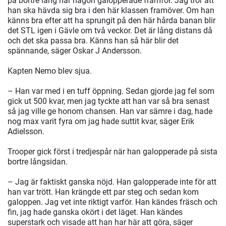
på bortre lång när någon galopperade framför. Jag tror att
han ska hävda sig bra i den här klassen framöver. Om han
känns bra efter att ha sprungit på den här hårda banan blir
det STL igen i Gävle om två veckor. Det är lång distans då
och det ska passa bra. Känns han så här blir det
spännande, säger Oskar J Andersson.
Kapten Nemo blev sjua.
– Han var med i en tuff öppning. Sedan gjorde jag fel som
gick ut 500 kvar, men jag tyckte att han var så bra senast
så jag ville ge honom chansen. Han var sämre i dag, hade
nog max varit fyra om jag hade suttit kvar, säger Erik
Adielsson.
Trooper gick först i tredjespår när han galopperade på sista
bortre långsidan.
– Jag är faktiskt ganska nöjd. Han galopperade inte för att
han var trött. Han krängde ett par steg och sedan kom
galoppen. Jag vet inte riktigt varför. Han kändes fräsch och
fin, jag hade ganska okört i det läget. Han kändes
superstark och visade att han har här att göra, säger