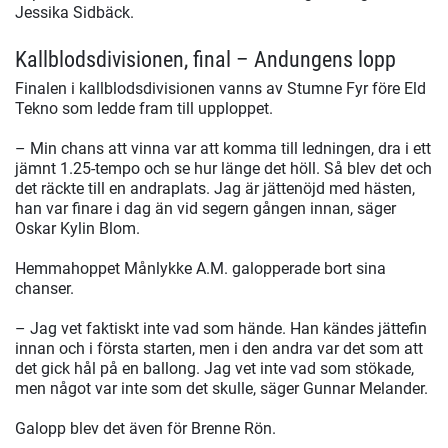
Jessika Sidbäck.
Kallblodsdivisionen, final – Andungens lopp
Finalen i kallblodsdivisionen vanns av Stumne Fyr före Eld
Tekno som ledde fram till upploppet.
– Min chans att vinna var att komma till ledningen, dra i ett
jämnt 1.25-tempo och se hur länge det höll. Så blev det och
det räckte till en andraplats. Jag är jättenöjd med hästen,
han var finare i dag än vid segern gången innan, säger
Oskar Kylin Blom.
Hemmahoppet Månlykke A.M. galopperade bort sina
chanser.
– Jag vet faktiskt inte vad som hände. Han kändes jättefin
innan och i första starten, men i den andra var det som att
det gick hål på en ballong. Jag vet inte vad som stökade,
men något var inte som det skulle, säger Gunnar Melander.
Galopp blev det även för Brenne Rön.