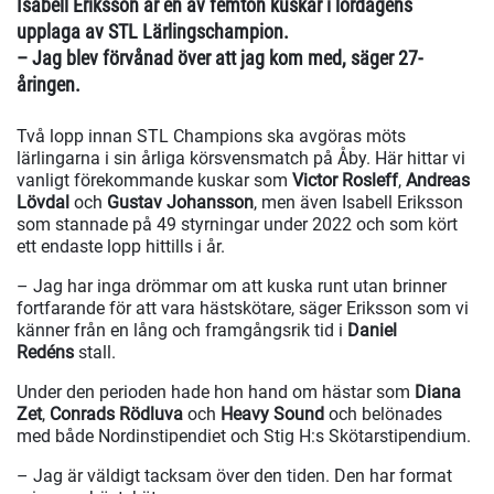
Isabell Eriksson är en av femton kuskar i lördagens
upplaga av STL Lärlingschampion.
– Jag blev förvånad över att jag kom med, säger 27-
åringen.
Två lopp innan STL Champions ska avgöras möts
lärlingarna i sin årliga körsvensmatch på Åby. Här hittar vi
vanligt förekommande kuskar som
Victor Rosleff
,
Andreas
Lövdal
och
Gustav Johansson
, men även Isabell Eriksson
som stannade på 49 styrningar under 2022 och som kört
ett endaste lopp hittills i år.
– Jag har inga drömmar om att kuska runt utan brinner
fortfarande för att vara hästskötare, säger Eriksson som vi
känner från en lång och framgångsrik tid i
Daniel
Redéns
stall.
Under den perioden hade hon hand om hästar som
Diana
Zet
,
Conrads Rödluva
och
Heavy Sound
och belönades
med både Nordinstipendiet och Stig H:s Skötarstipendium.
– Jag är väldigt tacksam över den tiden. Den har format