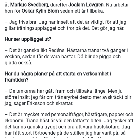
åt
Markus Svedberg
, därefter
Joakim Lövgren
. Nu arbetar
hon för
Oskar Kylin Blom
sedan ett år tillbaka.
– Jag trivs bra. Jag har insett att det är viktigt för att jag
gillar träningsupplägget och tror på det. Det gör jag här.
Hur ser upplägget ut?
– Det är ganska likt Redéns. Hästarna tränar två gånger i
veckan, sedan får de vara hästar. Då blir de pigga och
glada också.
Har du några planer på att starta en verksamhet i
framtiden?
– De tankarna har gått fram och tillbaka länge. Men ju
större insikt jag får om tränaryrket desto mer avskräckt blir
jag, säger Eriksson och skrattar.
– Det är mycket med personalfrågor, hästägare, papper och
ekonomi. Träna häst är väl den lättaste biten. Jag tycker att
det känns ganska tryggt och bra att vara hästskötare. Jag
har fått stort förtroende på de ställen jag har varit på, så