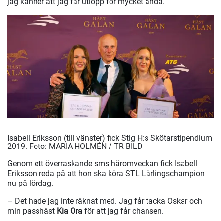
jag känner att jag får utlopp för mycket ändå.
Isabell Eriksson (till vänster) fick Stig H:s Skötarstipendium
2019.
Foto: MARIA HOLMÉN / TR BILD
Genom ett överraskande sms häromveckan fick Isabell
Eriksson reda på att hon ska köra STL Lärlingschampion
nu på lördag.
– Det hade jag inte räknat med. Jag får tacka Oskar och
min passhäst
Kia Ora
för att jag får chansen.