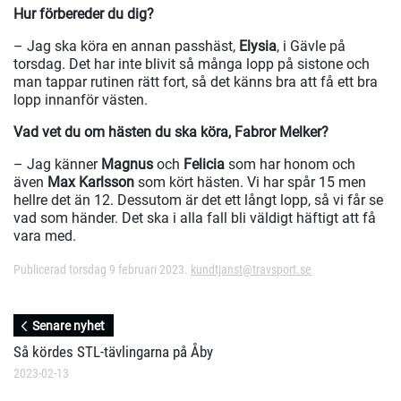
Hur förbereder du dig?
– Jag ska köra en annan passhäst,
Elysia
, i Gävle på
torsdag. Det har inte blivit så många lopp på sistone och
man tappar rutinen rätt fort, så det känns bra att få ett bra
lopp innanför västen.
Vad vet du om hästen du ska köra, Fabror Melker?
– Jag känner
Magnus
och
Felicia
som har honom och
även
Max Karlsson
som kört hästen. Vi har spår 15 men
hellre det än 12. Dessutom är det ett långt lopp, så vi får se
vad som händer. Det ska i alla fall bli väldigt häftigt att få
vara med.
Publicerad torsdag 9 februari 2023.
kundtjanst@travsport.se
Senare nyhet
Så kördes STL-tävlingarna på Åby
2023-02-13