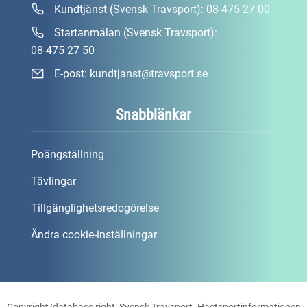
Kundtjänst (Svensk Travsport):
08-475 27 00
Startanmälan (Svensk Travsport):
08-475 27 50
E-post:
kundtjanst@travsport.se
Snabblänkar
Poängställning
Tävlingar
Tillgänglighetsredogörelse
Ändra cookie-inställningar