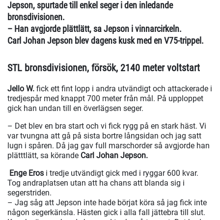
Jepson, spurtade till enkel seger i den inledande
bronsdivisionen.
– Han avgjorde plättlätt, sa Jepson i vinnarcirkeln.
Carl Johan Jepson blev dagens kusk med en V75-trippel.
STL bronsdivisionen, försök, 2140 meter voltstart
Jello W.
fick ett fint lopp i andra utvändigt och attackerade i
tredjespår med knappt 700 meter från mål. På upploppet
gick han undan till en överlägsen seger.
– Det blev en bra start och vi fick rygg på en stark häst. Vi
var tvungna att gå på sista bortre långsidan och jag satt
lugn i spåren. Då jag gav full marschorder så avgjorde han
plätttlätt, sa körande
Carl Johan Jepson.
Enge Eros
i tredje utvändigt gick med i ryggar 600 kvar.
Tog andraplatsen utan att ha chans att blanda sig i
segerstriden.
– Jag såg att Jepson inte hade börjat köra så jag fick inte
någon segerkänsla. Hästen gick i alla fall jättebra till slut.