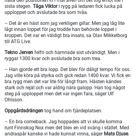
hålla den positionen in i mål även om det tog emot lite i
sista stegen.
Tåga Viktor
i rygg på ledaren fick lucka på
upploppet och avslutade bra som tvåa.
– Det är en häst som jag verkligen gillar. Men jag låg lite
lågt innan loppet för jag trodde han behövde loppet i
kroppen. Det var en väldigt bra insats, sa Olav Mikkelborg
till ATG Live.
Tekno Jerven
felfri och hamnade sist utvändigt. Men i
ryggar 1300 kvar och avslutade bra som trea.
– Han gjorde ett bra lopp. Det blev för dåligt tempo för oss.
Jag ville köra på styrka och gick redan 1400 kvar. Vi fick en
bra rygg men det var lite för långt fram. Hästen kändes
stark och rejäl och var aldrig nära galopp. Han tog något
steg på upploppet men det var ingen fara, säger Ulf
Ohlsson.
Oppgårdsdrängen
tog hand om fjärdeplatsen.
– En bra comeback. Jag hoppades att vi skulle komma
runt Finnskog Nox men det blev en vid sväng i stället. Med
andraspår kanske vi hade kunnat vinna, säger
Mats Djuse
.