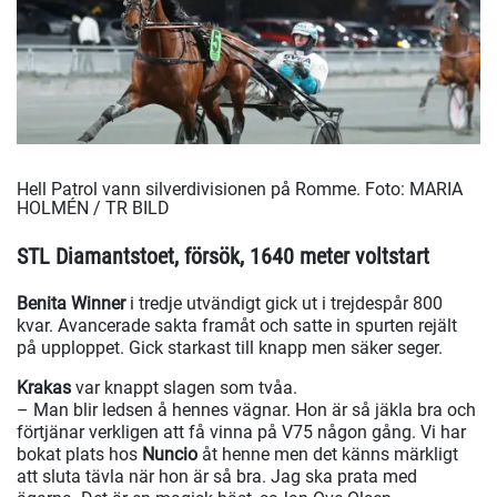
Hell Patrol vann silverdivisionen på Romme.
Foto: MARIA
HOLMÉN / TR BILD
STL Diamantstoet, försök, 1640 meter voltstart
Benita Winner
i tredje utvändigt gick ut i trejdespår 800
kvar. Avancerade sakta framåt och satte in spurten rejält
på upploppet. Gick starkast till knapp men säker seger.
Krakas
var knappt slagen som tvåa.
– Man blir ledsen å hennes vägnar. Hon är så jäkla bra och
förtjänar verkligen att få vinna på V75 någon gång. Vi har
bokat plats hos
Nuncio
åt henne men det känns märkligt
att sluta tävla när hon är så bra. Jag ska prata med