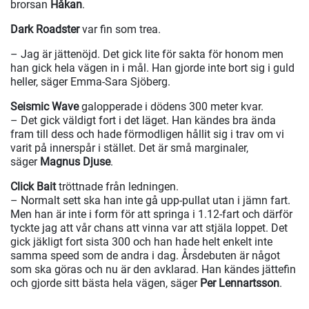
brorsan
Håkan
.
Dark Roadster
var fin som trea.
– Jag är jättenöjd. Det gick lite för sakta för honom men
han gick hela vägen in i mål. Han gjorde inte bort sig i guld
heller, säger Emma-Sara Sjöberg.
Seismic Wave
galopperade i dödens 300 meter kvar.
– Det gick väldigt fort i det läget. Han kändes bra ända
fram till dess och hade förmodligen hållit sig i trav om vi
varit på innerspår i stället. Det är små marginaler,
säger
Magnus Djuse
.
Click Bait
tröttnade från ledningen.
– Normalt sett ska han inte gå upp-pullat utan i jämn fart.
Men han är inte i form för att springa i 1.12-fart och därför
tyckte jag att vår chans att vinna var att stjäla loppet. Det
gick jäkligt fort sista 300 och han hade helt enkelt inte
samma speed som de andra i dag. Årsdebuten är något
som ska göras och nu är den avklarad. Han kändes jättefin
och gjorde sitt bästa hela vägen, säger
Per Lennartsson
.