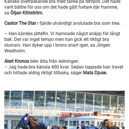
Kanske överraskande bra med tanke på tempot. Det hade
varit bättre för oss om det hade gått fortare där framme,
sa
Örjan Kihlström.
Castor The Star
i fjärde utvändigt avslutade bra som trea.
– Han kändes jättefin. Vi hamnade något snäpp för långt
bak. Det var inget tempo men han gick ett riktigt bra
slutvarv. Han dyker upp i brons snart igen, sa Jörgen
Westholm.
Alert Kronos
blev åtta från ledningen.
– Jag hade bra känsla 400 kvar. Sedan tappade han travet
och hittade aldrig riktigt tillbaka, säger
Mats Djuse.