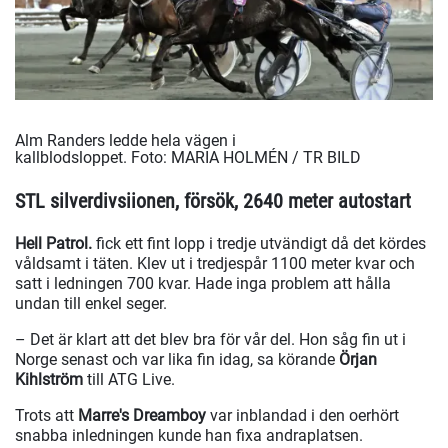
Alm Randers ledde hela vägen i
kallblodsloppet.
Foto: MARIA HOLMÉN / TR BILD
STL silverdivsiionen, försök, 2640 meter autostart
Hell Patrol.
fick ett fint lopp i tredje utvändigt då det kördes
våldsamt i täten. Klev ut i tredjespår 1100 meter kvar och
satt i ledningen 700 kvar. Hade inga problem att hålla
undan till enkel seger.
– Det är klart att det blev bra för vår del. Hon såg fin ut i
Norge senast och var lika fin idag, sa körande
Örjan
Kihlström
till ATG Live.
Trots att
Marre's Dreamboy
var inblandad i den oerhört
snabba inledningen kunde han fixa andraplatsen.