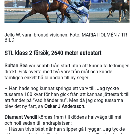
Jello W. vann bronsdivisionen.
Foto: MARIA HOLMÉN / TR
BILD
STL klass 2 försök, 2640 meter autostart
Sultan Sea
var snabb från start utan att kunna ta ledningen
direkt. Fick överta med två varv från mål och kunde
tämligen enkelt hålla undan till ny seger.
– Han hade nog kunnat springa ett varv till. Jag ryckte
tussarna 100 kvar för han gick från att kännas jättestark till
att funder på “vad händer nu”. Men då jag drog tussarna
blev det ny fart, sa
Oskar J Andersson
.
Diamant Vendil
kördes fram till dödens halvvägs till mål
och höll sedan till andraplatsen:
– Hästen trivs bäst när han slipper gå i ryggar. Jag tyckte