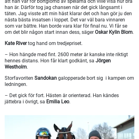
att han var för bortglömd av spelarna och ville visa hur bra
han är. Därför tog jag chansen när det gick långsamt i
täten. Jag visste att min häst klarar det och han gör ju den
nästa bästa insatsen i loppet. Det var väl bara vinnaren
som var bättre. Han borde vara klar för final nu. Vi får se
om det blir någon start innan dess, säger
Oskar Kylin Blom
.
Kate River
tog hand om tredjepriset.
– Hon hängde med fint. 2600 meter är kanske inte riktigt
hennes distans. Hon får klart godkänt, sa
Jörgen
Westholm
.
Storfavoriten
Sandokan
galopperade bort sig i kampen om
ledningen.
– Det gick för fort. Hästen är orienterad. Han kändes
jättebra i övrigt, sa
Emilia Leo
.