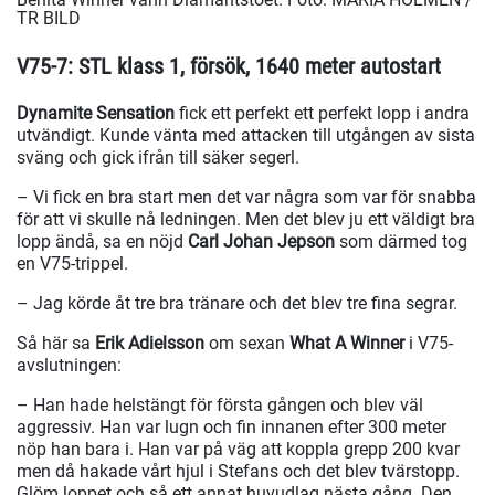
TR BILD
V75-7: STL klass 1, försök, 1640 meter autostart
Dynamite Sensation
fick ett perfekt ett perfekt lopp i andra
utvändigt. Kunde vänta med attacken till utgången av sista
sväng och gick ifrån till säker segerl.
– Vi fick en bra start men det var några som var för snabba
för att vi skulle nå ledningen. Men det blev ju ett väldigt bra
lopp ändå, sa en nöjd
Carl Johan Jepson
som därmed tog
en V75-trippel.
– Jag körde åt tre bra tränare och det blev tre fina segrar.
Så här sa
Erik Adielsson
om sexan
What A Winner
i V75-
avslutningen:
– Han hade helstängt för första gången och blev väl
aggressiv. Han var lugn och fin innanen efter 300 meter
nöp han bara i. Han var på väg att koppla grepp 200 kvar
men då hakade vårt hjul i Stefans och det blev tvärstopp.
Glöm loppet och så ett annat huvudlag nästa gång. Den