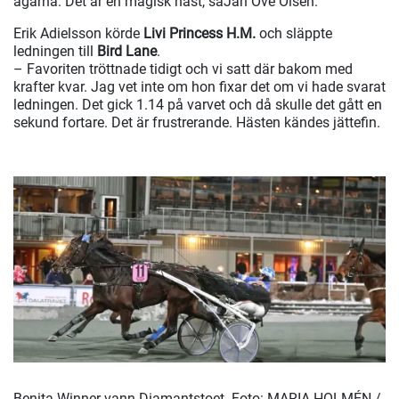
ägarna. Det är en magisk häst, saJan Ove Olsen.
Erik Adielsson körde
Livi Princess H.M.
och släppte
ledningen till
Bird Lane
.
– Favoriten tröttnade tidigt och vi satt där bakom med
krafter kvar. Jag vet inte om hon fixar det om vi hade svarat
ledningen. Det gick 1.14 på varvet och då skulle det gått en
sekund fortare. Det är frustrerande. Hästen kändes jättefin.
Benita Winner vann Diamantstoet.
Foto: MARIA HOLMÉN /