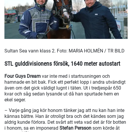
Sultan Sea vann klass 2.
Foto: MARIA HOLMÉN / TR BILD
STL gulddivisionens försök, 1640 meter autostart
Four Guys Dream
var inte med i startrusningen och
hamnade en bit bak. Fick ett perfekt lopp i andra utvändigt
även om det gick väldigt lugnt i täten. Ut i tredjespår 650
kvar och såg sedan lysande ut då han spurtade hem en
ekel seger.
– Varje gång jag kör honom tänker jag att nu kan han inte
kännas bättre. Han är otroligt bra och det kändes som jag
aldrig kunde förlora. Det svårt att veta vad det är för botten
i honom, sa en imponerad
Stefan Persson
som körde åt