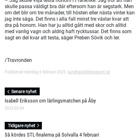
– Jag skulle vilja testa honom i Frankrike. Jag tror att han
skulle passa väldigt bra där eftersom han är segstark. Men
om det blir om tre månader, till hösten eller nästa vinter kan
jag inte säga. Det finns i alla fall minst tre växlar kvar att
dra på honom. Han har ju alltid gått med skor och alltid
med vanlig vagn och aldrig haft rycktussar. Det finns som
sagt en del kvar att testa, säger Preben Sövik och ler.
/Travronden
Publicerad måndag 6 februari 2023.
kundtjanst@travsport.se
Senare nyhet
Isabell Eriksson om lärlingsmatchen på Åby
2023-02-09
Tidigare nyhet
Så kördes STL-finalerna på Solvalla 4 februari