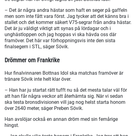
– Det är några andra hästar som haft en seger på gaffeln
men som inte fått vara först. Jag tycker att det känns bra i
stallet och det kommer säkert V75-segrar från andra hästar.
Det är ju väldigt viktigt att synas på lördagar och i
unghästloppen och jag hoppas vi ska hävda oss där
framöver. Det här var förhoppningsvis inte den sista
finalsegern i STL, säger Sövik.
Drömmer om Frankrike
Hur finalvinnaren Bottnas Idol ska matchas framöver är
tränare Sövik inte helt klar över.
– Han har ju startat rätt tufft nu så det mesta talar väl för
att han får några veckor att återhämta sig. När vi sedan
ska testa bronsdivisionen vill jag nog helst starta honom
över 2640 meter, säger Preben Sövik.
Han avslöjar också en annan dröm med sin femårige
hingst.