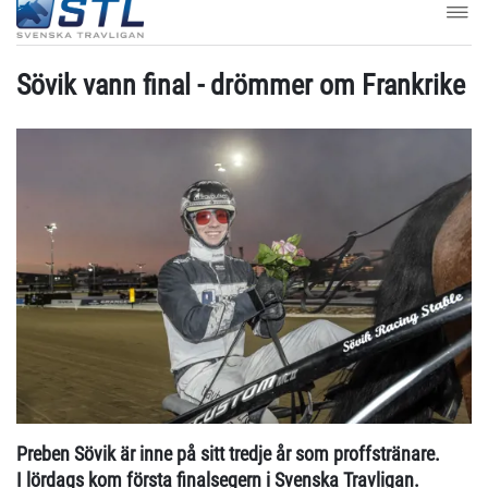
Sövik vann final - drömmer om Frankrike
Preben Sövik är inne på sitt tredje år som proffstränare.
I lördags kom första finalsegern i Svenska Travligan.