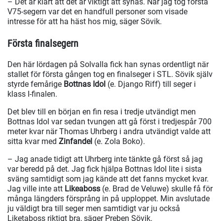
– Det är klart att det är viktigt att synas. När jag tog första
V75-segern var det en handfull personer som visade
intresse för att ha häst hos mig, säger Sövik.
Första finalsegern
Den här lördagen på Solvalla fick han synas ordentligt när
stallet för första gången tog en finalseger i STL. Sövik själv
styrde femårige
Bottnas Idol
(e. Django Riff) till seger i
klass I-finalen.
Det blev till en början en fin resa i tredje utvändigt men
Bottnas Idol var sedan tvungen att gå först i tredjespår 700
meter kvar när Thomas Uhrberg i andra utvändigt valde att
sitta kvar med
Zinfandel
(e. Zola Boko).
– Jag anade tidigt att Uhrberg inte tänkte gå först så jag
var beredd på det. Jag fick hjälpa Bottnas Idol lite i sista
sväng samtidigt som jag kände att det fanns mycket kvar.
Jag ville inte att
Likeaboss
(e. Brad de Veluwe) skulle få för
många längders försprång in på upploppet. Min avslutade
ju väldigt bra till seger men samtidigt var ju också
Liketaboss riktigt bra, säger Preben Sövik.