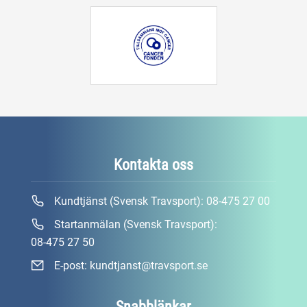
Kontakta oss
Kundtjänst (Svensk Travsport):
08-475 27 00
Startanmälan (Svensk Travsport):
08-475 27 50
E-post:
kundtjanst@travsport.se
Snabblänkar