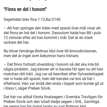
“Finns en del i honom”
Segertiden blev fina 1.12,8a/2140.
– Att han springer den tiden med sparat över mål visar att
det finns en hel del i honom. Dessutom hade han 88 i puls
12 minuter efter att han kommit i mål. Det är en stark
rackare det här.
Nu kliver femårige Bottnas Idol över till bronsdivisionen,
men det är inget som bekymrar hans tränare.
– Det finns fortsatt utveckling i honom så det ska inte bli
några problem. Jag känner att vi kanske får igen nu att han
matchas rätt hårt. Jag var så besviken efter Sylvesterloppet
när vi hade allt sparat, men det kanske var bra så här i
efterhand. Han var ändå den enda i loppet som kunde gå ut
i klass I, säger Preben Sövik.
Det här var alltså första finalsegern i Svenska Travligan för
Preben Sövik och den totalt tredje segern i SHL. Samtliga
tre segrar har för övrigt tagits av just Bottnas Idol.