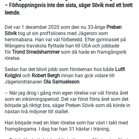
– Förhoppningsvis inte den sista, säger Sövik med ett brett
leende.
Det var 1 december 2020 som den nu 33-årige
Preben
Sövik
tog ut sin proffslicens med Jägersro som
hemmabana. Han var väl förberedd. Efter gymnasiet på
Wångens travskola flyttade han till USA och jobbade
för
Trond Smedshammer
som då hade en framgångsrik
rörelse.
Sedan har det blivit jobb som försteman hos både
Lutfi
Kolgjini
och
Robert Bergh
innan han gick vidare till
Jägersrotränaren
Ola Samuelsson
.
– När jag drog i gång min egen rörelse var väl första året
som en inkörningsperiod. Det var först förra året som det
började gå riktigt bra, säger Preben Sövik som då körde in
nästan två miljoner till stallet.
Han började med en liten rörelse som har växt i takt med
framgångarna. I dag har han 31 hästar i träning.