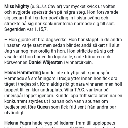
Miss Mighty
(e. S.J.'s Caviar) var mycket kvick ur volten
och avgjorde spetsstriden på några steg. Hon försvarade
sig sedan fint i en tempoväxling in i sista sväng och
sträckte på sig när konkurrenterna närmade sig till slut.
Segertiden var 1.15,7.
– Hon gjorde ett bra dagsverke. Hon har släppt in de andra
i nästan varje start men sedan blir det ändå säkert till slut.
Jag var nog mer orolig än hon. Hon sträckte på sig och
visade att hon har en fin löpskalle, sade tränaren och
körsvennen
Daniel Wäjersten
i vinnarcirkeln.
Heras Hammering
kunde inte utnyttja sitt springspår.
Hamnade så småningom i tredje ytter innan hon fick dra
tåget i tredjespår. Kom aldrig riktigt nära vinnaren men höll
tappert till en klar andraplats.
Vilja T.Y.C.
var kvar på
innerspår loppet igenom. Kunde löpa fritt sista biten när en
konkurrrent styrdes ut i banan och vann spurten om
tredjepriset före
Queen
som fick fritt sent från andra par
utvändigt.
Helena Fagra
hade rygg på ledaren fram till upploppets