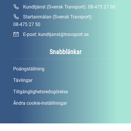
Kundtjänst (Svensk Travsport):
08-475 27 00
Startanmälan (Svensk Travsport):
08-475 27 50
E-post:
kundtjanst@travsport.se
Snabblänkar
Poängställning
Tävlingar
Tillgänglighetsredogörelse
Ändra cookie-inställningar