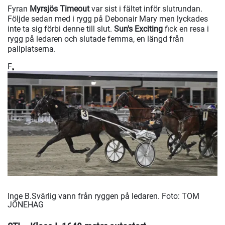
Fyran
Myrsjös Timeout
var sist i fältet inför slutrundan.
Följde sedan med i rygg på Debonair Mary men lyckades
inte ta sig förbi denne till slut.
Sun's Exciting
fick en resa i
rygg på ledaren och slutade femma, en längd från
pallplatserna.
F
Inge B.Svärlig vann från ryggen på ledaren.
Foto: TOM
JÖNEHAG