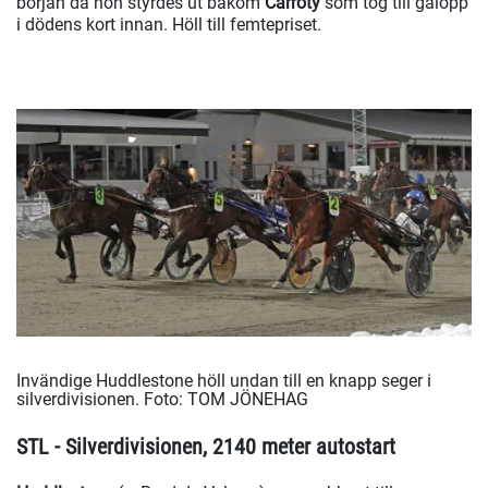
början då hon styrdes ut bakom
Carroty
som tog till galopp
i dödens kort innan. Höll till femtepriset.
Invändige Huddlestone höll undan till en knapp seger i
silverdivisionen.
Foto: TOM JÖNEHAG
STL - Silverdivisionen, 2140 meter autostart