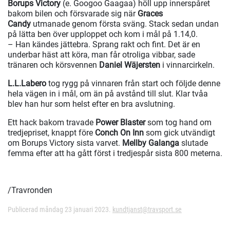
Borups Victory
(e. Googoo Gaagaa) höll upp innerspåret
bakom bilen och försvarade sig när
Graces
Candy
utmanade genom första sväng. Stack sedan undan
på lätta ben över upploppet och kom i mål på 1.14,0.
– Han kändes jättebra. Sprang rakt och fint. Det är en
underbar häst att köra, man får otroliga vibbar, sade
tränaren och körsvennen
Daniel Wäjersten
i vinnarcirkeln.
L.L.Labero
tog rygg på vinnaren från start och följde denne
hela vägen in i mål, om än på avstånd till slut. Klar tvåa
blev han hur som helst efter en bra avslutning.
Ett hack bakom travade
Power Blaster
som tog hand om
tredjepriset, knappt före
Conch On Inn
som gick utvändigt
om Borups Victory sista varvet.
Mellby Galanga
slutade
femma efter att ha gått först i tredjespår sista 800 meterna.
/Travronden
Publicerad måndag 23 januari 2023.
kundtjanst@travsport.se