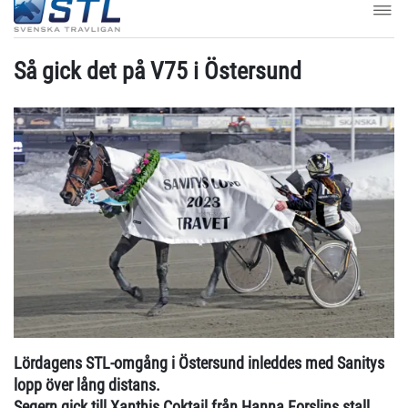
Så gick det på V75 i Östersund
Lördagens STL-omgång i Östersund inleddes med Sanitys
lopp över lång distans.
Segern gick till Xanthis Coktail från Hanna Forslins stall.