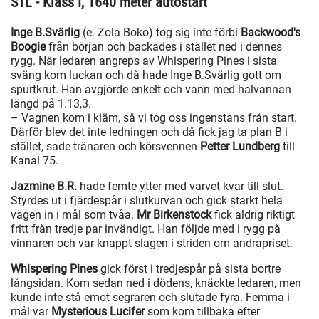
STL - Klass I, 1640 meter autostart
Inge B.Svärlig
(e. Zola Boko) tog sig inte förbi
Backwood's
Boogie
från början och backades i stället ned i dennes
rygg. När ledaren angreps av Whispering Pines i sista
sväng kom luckan och då hade Inge B.Svärlig gott om
spurtkrut. Han avgjorde enkelt och vann med halvannan
längd på 1.13,3.
– Vagnen kom i kläm, så vi tog oss ingenstans från start.
Därför blev det inte ledningen och då fick jag ta plan B i
stället, sade tränaren och körsvennen
Petter Lundberg
till
Kanal 75.
Jazmine B.R.
hade femte ytter med varvet kvar till slut.
Styrdes ut i fjärdespår i slutkurvan och gick starkt hela
vägen in i mål som tvåa.
Mr Birkenstock
fick aldrig riktigt
fritt från tredje par invändigt. Han följde med i rygg på
vinnaren och var knappt slagen i striden om andrapriset.
Whispering Pines
gick först i tredjespår på sista bortre
långsidan. Kom sedan ned i dödens, knäckte ledaren, men
kunde inte stå emot segraren och slutade fyra. Femma i
mål var
Mysterious Lucifer
som kom tillbaka efter