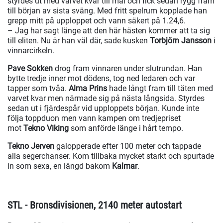
styrdes ut med varvet kvar till mål och fick sedan rygg fram
till början av sista sväng. Med fritt spelrum kopplade han
grepp mitt på upploppet och vann säkert på 1.24,6.
– Jag har sagt länge att den här hästen kommer att ta sig
till eliten. Nu är han väl där, sade kusken
Torbjörn Jansson
i
vinnarcirkeln.
Pave Sokken
drog fram vinnaren under slutrundan. Han
bytte tredje inner mot dödens, tog ned ledaren och var
tapper som tvåa.
Alma Prins
hade långt fram till täten med
varvet kvar men närmade sig på nästa långsida. Styrdes
sedan ut i fjärdespår vid upploppets början. Kunde inte
följa toppduon men vann kampen om tredjepriset
mot
Tekno Viking
som anförde länge i hårt tempo.
Tekno Jerven
galopperade efter 100 meter och tappade
alla segerchanser. Kom tillbaka mycket starkt och spurtade
in som sexa, en längd bakom
Kalmar
.
STL - Bronsdivisionen, 2140 meter autostart