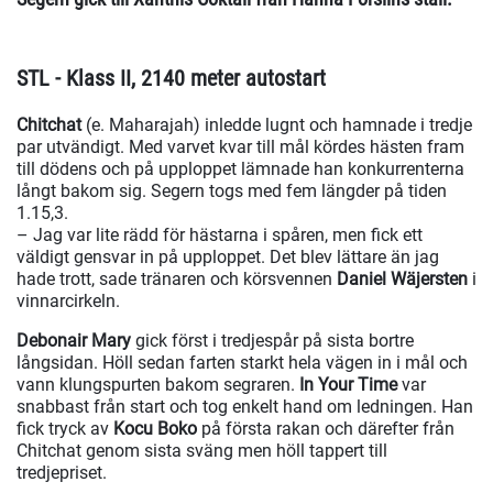
STL - Klass II, 2140 meter autostart
Chitchat
(e. Maharajah) inledde lugnt och hamnade i tredje
par utvändigt. Med varvet kvar till mål kördes hästen fram
till dödens och på upploppet lämnade han konkurrenterna
långt bakom sig. Segern togs med fem längder på tiden
1.15,3.
– Jag var lite rädd för hästarna i spåren, men fick ett
väldigt gensvar in på upploppet. Det blev lättare än jag
hade trott, sade tränaren och körsvennen
Daniel Wäjersten
i
vinnarcirkeln.
Debonair Mary
gick först i tredjespår på sista bortre
långsidan. Höll sedan farten starkt hela vägen in i mål och
vann klungspurten bakom segraren.
In Your Time
var
snabbast från start och tog enkelt hand om ledningen. Han
fick tryck av
Kocu Boko
på första rakan och därefter från
Chitchat genom sista sväng men höll tappert till
tredjepriset.