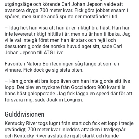
utgångsläge och körande Carl Johan Jepson valde att
avancera dryga 700 meter kvar. Fick göra jobbet ensam i
spåren, men kunde ändå spurta ner motståndet i tid.
– Idag fick han visa att han är en riktigt bra häst. Han har
inte levererat riktigt hittills i år, men nu är han tillbaka. Jag
ville väl inte gå först men han är stark och rejäl och
dessutom gjorde det norska huvudlaget sitt, sade Carl
Johan Jepson till ATG Live.
Favoriten Natorp Bo i ledningen såg länge ut som en
vinnare. Fick dock ge sig sista biten.
– Han gjorde ett bra lopp även om han inte gjorde sitt livs
lopp. Det blev en tryckare från Gocciadoro 900 kvar tills
hans häst galopperade. Jag fick lägga en speed där för att
försvara mig, sade Joakim Lövgren.
Gulddivisionen
Kentucky River togs lugnt från start och fick ett lopp i tredje
utvändigt, 700 meter kvar inleddes attacken i tredjespår
och Kentucky River avslutade rejält starkt och kunde