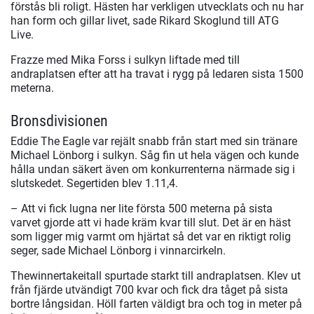
förstås bli roligt. Hästen har verkligen utvecklats och nu har
han form och gillar livet, sade Rikard Skoglund till ATG
Live.
Frazze med Mika Forss i sulkyn liftade med till
andraplatsen efter att ha travat i rygg på ledaren sista 1500
meterna.
Bronsdivisionen
Eddie The Eagle var rejält snabb från start med sin tränare
Michael Lönborg i sulkyn. Såg fin ut hela vägen och kunde
hålla undan säkert även om konkurrenterna närmade sig i
slutskedet. Segertiden blev 1.11,4.
– Att vi fick lugna ner lite första 500 meterna på sista
varvet gjorde att vi hade kräm kvar till slut. Det är en häst
som ligger mig varmt om hjärtat så det var en riktigt rolig
seger, sade Michael Lönborg i vinnarcirkeln.
Thewinnertakeitall spurtade starkt till andraplatsen. Klev ut
från fjärde utvändigt 700 kvar och fick dra tåget på sista
bortre långsidan. Höll farten väldigt bra och tog in meter på