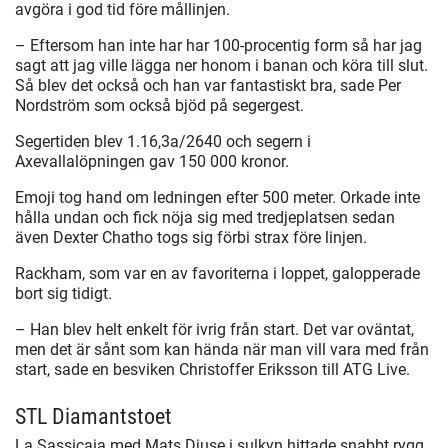
avgöra i god tid före mållinjen.
– Eftersom han inte har har 100-procentig form så har jag
sagt att jag ville lägga ner honom i banan och köra till slut.
Så blev det också och han var fantastiskt bra, sade Per
Nordström som också bjöd på segergest.
Segertiden blev 1.16,3a/2640 och segern i
Axevallalöpningen gav 150 000 kronor.
Emoji tog hand om ledningen efter 500 meter. Orkade inte
hålla undan och fick nöja sig med tredjeplatsen sedan
även Dexter Chatho togs sig förbi strax före linjen.
Rackham, som var en av favoriterna i loppet, galopperade
bort sig tidigt.
– Han blev helt enkelt för ivrig från start. Det var oväntat,
men det är sånt som kan hända när man vill vara med från
start, sade en besviken Christoffer Eriksson till ATG Live.
STL Diamantstoet
La Sassicaia med Mats Djuse i sulkyn hittade snabbt rygg