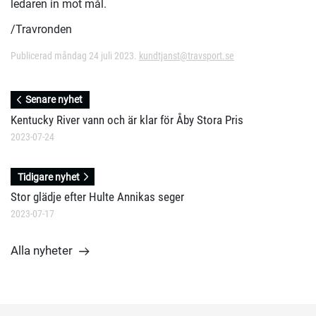
ledaren in mot mål.
/Travronden
Publicerad måndag 24 juli 2023.
kundtjanst@travsport.se
Senare nyhet
Kentucky River vann och är klar för Åby Stora Pris
2023-07-24
Tidigare nyhet
Stor glädje efter Hulte Annikas seger
2023-07-17
Alla nyheter