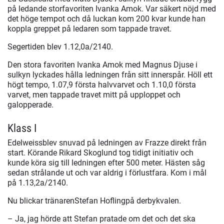
på ledande storfavoriten Ivanka Amok. Var säkert nöjd med
det höge tempot och då luckan kom 200 kvar kunde han
koppla greppet på ledaren som tappade travet.
Segertiden blev 1.12,0a/2140.
Den stora favoriten Ivanka Amok med Magnus Djuse i
sulkyn lyckades hålla ledningen från sitt innerspår. Höll ett
högt tempo, 1.07,9 första halvvarvet och 1.10,0 första
varvet, men tappade travet mitt på upploppet och
galopperade.
Klass I
Edelweissblev snuvad på ledningen av Frazze direkt från
start. Körande Rikard Skoglund tog tidigt initiativ och
kunde köra sig till ledningen efter 500 meter. Hästen såg
sedan strålande ut och var aldrig i förlustfara. Kom i mål
på 1.13,2a/2140.
Nu blickar tränarenStefan Hoflingpå derbykvalen.
– Ja, jag hörde att Stefan pratade om det och det ska