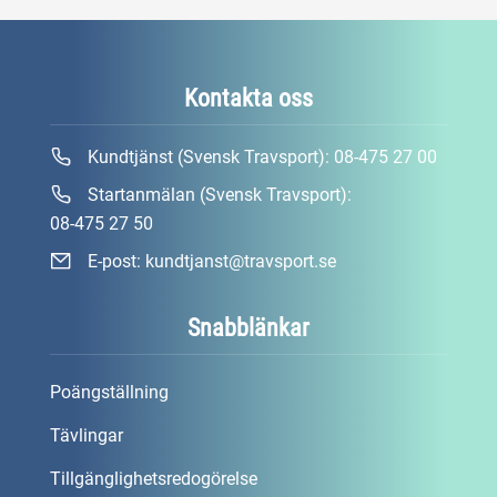
Kontakta oss
Kundtjänst (Svensk Travsport):
08-475 27 00
Startanmälan (Svensk Travsport):
08-475 27 50
E-post:
kundtjanst@travsport.se
Snabblänkar
Poängställning
Tävlingar
Tillgänglighetsredogörelse