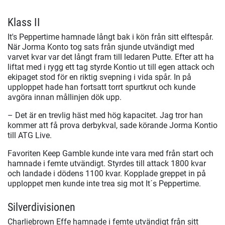
Klass II
It's Peppertime hamnade långt bak i kön från sitt elftespår.
När Jorma Konto tog sats från sjunde utvändigt med
varvet kvar var det långt fram till ledaren Putte. Efter att ha
liftat med i rygg ett tag styrde Kontio ut till egen attack och
ekipaget stod för en riktig svepning i vida spår. In på
upploppet hade han fortsatt torrt spurtkrut och kunde
avgöra innan mållinjen dök upp.
– Det är en trevlig häst med hög kapacitet. Jag tror han
kommer att få prova derbykval, sade körande Jorma Kontio
till ATG Live.
Favoriten Keep Gamble kunde inte vara med från start och
hamnade i femte utvändigt. Styrdes till attack 1800 kvar
och landade i dödens 1100 kvar. Kopplade greppet in på
upploppet men kunde inte trea sig mot It´s Peppertime.
Silverdivisionen
Charliebrown Effe hamnade i femte utvändigt från sitt