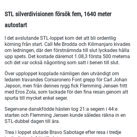
STL silverdivisionen försök fem, 1640 meter
autostart
I det avslutande STL-loppet kom det att bli ordentlig
körning från start. Call Me Brodda och Kilimanjaro kivades
om ledningen, där den förstnämnda till slut lyckades hålla
upp spets. Det kostade däremot 1.08,3 första 500 meterna
och det var också någonting som satt i benen till slut.
Över upploppet kopplade nämligen den utvändigt om
ledaren travandes Corsaronero Font grepp för Carl Johan
Jepson, men från dennes rygg fick Flemming Jensen fritt
med Eros Zola, som tackade för den fina resan genom att
spurta till mycket enkel seger.
Segervane danskfödde hästen tog 21:a segern i 44:e
starten och Flemming Jensen kunde således räkna in en
STL-dubbel dagen till ära.
Trea i loppet slutade Bravo Sabotage efter resa i tredje