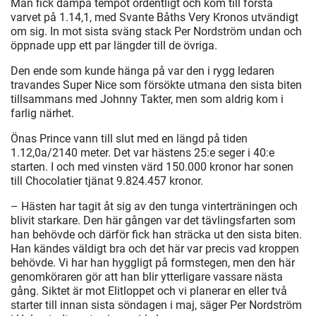
Man fick dämpa tempot ordentligt och kom till första
varvet på 1.14,1, med Svante Båths Very Kronos utvändigt
om sig. In mot sista sväng stack Per Nordström undan och
öppnade upp ett par längder till de övriga.
Den ende som kunde hänga på var den i rygg ledaren
travandes Super Nice som försökte utmana den sista biten
tillsammans med Johnny Takter, men som aldrig kom i
farlig närhet.
Önas Prince vann till slut med en längd på tiden
1.12,0a/2140 meter. Det var hästens 25:e seger i 40:e
starten. I och med vinsten värd 150.000 kronor har sonen
till Chocolatier tjänat 9.824.457 kronor.
– Hästen har tagit åt sig av den tunga vinterträningen och
blivit starkare. Den här gången var det tävlingsfarten som
han behövde och därför fick han sträcka ut den sista biten.
Han kändes väldigt bra och det här var precis vad kroppen
behövde. Vi har han hyggligt på formstegen, men den här
genomköraren gör att han blir ytterligare vassare nästa
gång. Siktet är mot Elitloppet och vi planerar en eller två
starter till innan sista söndagen i maj, säger Per Nordström