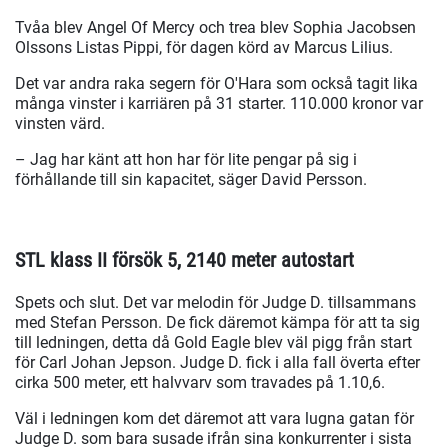
Tvåa blev Angel Of Mercy och trea blev Sophia Jacobsen
Olssons Listas Pippi, för dagen körd av Marcus Lilius.
Det var andra raka segern för O'Hara som också tagit lika
många vinster i karriären på 31 starter. 110.000 kronor var
vinsten värd.
– Jag har känt att hon har för lite pengar på sig i
förhållande till sin kapacitet, säger David Persson.
STL klass II försök 5, 2140 meter autostart
Spets och slut. Det var melodin för Judge D. tillsammans
med Stefan Persson. De fick däremot kämpa för att ta sig
till ledningen, detta då Gold Eagle blev väl pigg från start
för Carl Johan Jepson. Judge D. fick i alla fall överta efter
cirka 500 meter, ett halvvarv som travades på 1.10,6.
Väl i ledningen kom det däremot att vara lugna gatan för
Judge D. som bara susade ifrån sina konkurrenter i sista