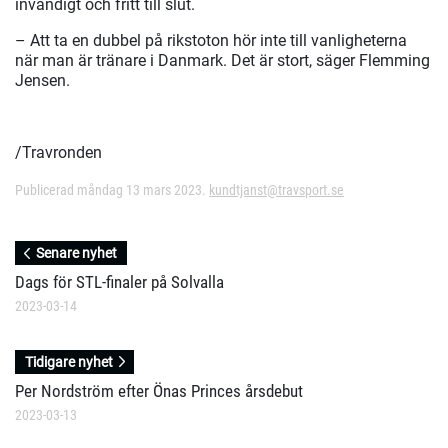
invändigt och fritt till slut.
– Att ta en dubbel på rikstoton hör inte till vanligheterna
när man är tränare i Danmark. Det är stort, säger Flemming
Jensen.
/Travronden
Publicerad måndag 13 mars 2023.
kundtjanst@travsport.se
Senare nyhet
Dags för STL-finaler på Solvalla
2023-03-14
Tidigare nyhet
Per Nordström efter Önas Princes årsdebut
2023-03-13