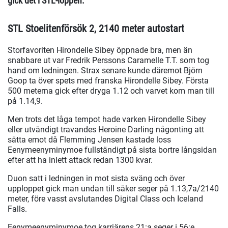
gick det i STL-loppen.
STL Stoelitenförsök 2, 2140 meter autostart
Storfavoriten Hirondelle Sibey öppnade bra, men än
snabbare ut var Fredrik Perssons Caramelle T.T. som tog
hand om ledningen. Strax senare kunde däremot Björn
Goop ta över spets med franska Hirondelle Sibey. Första
500 meterna gick efter dryga 1.12 och varvet kom man till
på 1.14,9.
Men trots det låga tempot hade varken Hirondelle Sibey
eller utvändigt travandes Heroine Darling någonting att
sätta emot då Flemming Jensen kastade loss
Eenymeenyminymoe fullständigt på sista bortre långsidan
efter att ha inlett attack redan 1300 kvar.
Duon satt i ledningen in mot sista sväng och över
upploppet gick man undan till säker seger på 1.13,7a/2140
meter, före vasst avslutandes Digital Class och Iceland
Falls.
Eenymeenyminymoe tog karriärens 21:a seger i 56:e