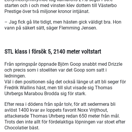
starten och i och med vinsten klev dottern till Västerbo
Prestige över två miljoner kronor intjänat.
– Jag fick gå lite tidigt, men hästen gick väldigt bra. Hon
vann på säkert sätt, säger Flemming Jensen.
STL klass I försök 5, 2140 meter voltstart
Från springspår öppnade Björn Goop snabbt med Drizzle
och precis som i stoeliten var det Goop som satt i
ledningen.
Väl i den positionen såg det också länge ut att bli seger för
Fredrik Wallins häst, men till slut visade sig Thomas
Uhrbergs Marabou Brodda sig för stark.
Efter resa i dödens från spår tolv, för att sedermera bli
avlöst 1400 kvar av loppets favorit Noxx Vrijthout,
attackerade Thomas Uhrberg redan 650 meter från mål.
Trots den inte allt för fördelaktiga löpningen var stoet efter
Chocolatier bäst.