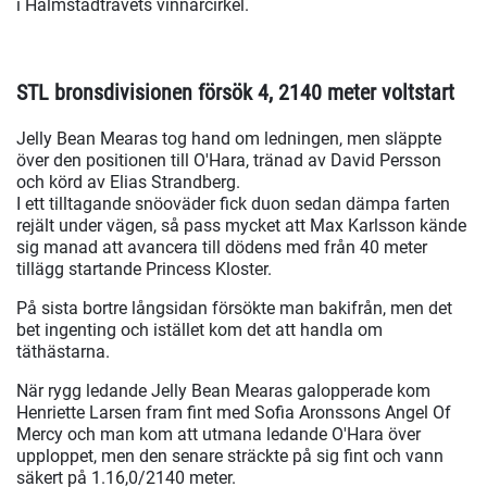
i Halmstadtravets vinnarcirkel.
STL bronsdivisionen försök 4, 2140 meter voltstart
Jelly Bean Mearas tog hand om ledningen, men släppte
över den positionen till O'Hara, tränad av David Persson
och körd av Elias Strandberg.
I ett tilltagande snöoväder fick duon sedan dämpa farten
rejält under vägen, så pass mycket att Max Karlsson kände
sig manad att avancera till dödens med från 40 meter
tillägg startande Princess Kloster.
På sista bortre långsidan försökte man bakifrån, men det
bet ingenting och istället kom det att handla om
täthästarna.
När rygg ledande Jelly Bean Mearas galopperade kom
Henriette Larsen fram fint med Sofia Aronssons Angel Of
Mercy och man kom att utmana ledande O'Hara över
upploppet, men den senare sträckte på sig fint och vann
säkert på 1.16,0/2140 meter.