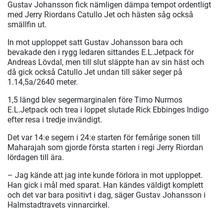
Gustav Johansson fick nämligen dämpa tempot ordentligt
med Jerry Riordans Catullo Jet och hästen såg också
smällfin ut.
In mot upploppet satt Gustav Johansson bara och
bevakade den i rygg ledaren sittandes E.L.Jetpack för
Andreas Lövdal, men till slut släppte han av sin häst och
då gick också Catullo Jet undan till säker seger på
1.14,5a/2640 meter.
1,5 längd blev segermarginalen före Timo Nurmos
E.L.Jetpack och trea i loppet slutade Rick Ebbinges Indigo
efter resa i tredje invändigt.
Det var 14:e segern i 24:e starten för femårige sonen till
Maharajah som gjorde första starten i regi Jerry Riordan
lördagen till ära.
– Jag kände att jag inte kunde förlora in mot upploppet.
Han gick i mål med sparat. Han kändes väldigt komplett
och det var bara positivt i dag, säger Gustav Johansson i
Halmstadtravets vinnarcirkel.