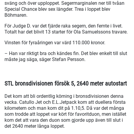
sväng och över upploppet. Segermarginalen ner till tvåan
Special Chance blev sex längder. Trea i loppet blev
Böhmaren.
För Judge D. var det fjärde raka segern, den femte i livet.
Totalt har det blivit 13 starter för Ola Samuelssons travare.
Vinsten för fyraåringen var värd 110.000 kronor.
– Han var riktigt bra och kändes fin. Det blev enkelt till slut
måste jag säga, säger Stefan Persson.
STL bronsdivisionen försök 5, 2640 meter autostart
Det kom att bli ordentlig körning i bronsdivisionen denna
vecka. Catullo Jet och E.L.Jetpack kom att duellera första
kilometern och man kom dit på 1.10,5. Då var det många
som trodde att loppet var kört för favoritduon, men istället
kom det att vara den duon som gjorde upp även till slut i
det 2640 meter långa loppet.