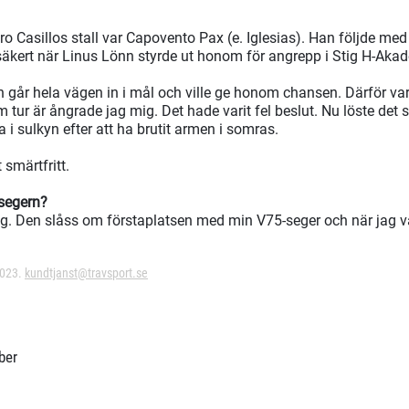
o Casillos stall var Capovento Pax (e. Iglesias). Han följde med 
äkert när Linus Lönn styrde ut honom för angrepp i Stig H-Akade
 går hela vägen in i mål och ville ge honom chansen. Därför var 
tur är ångrade jag mig. Det hade varit fel beslut. Nu löste det s
 i sulkyn efter att ha brutit armen i somras.
 smärtfritt.
 segern?
ig. Den slåss om förstaplatsen med min V75-seger och när jag v
2023.
kundtjanst@travsport.se
ber