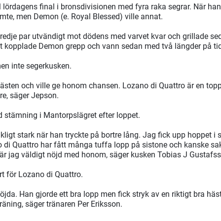
 lördagens final i bronsdivisionen med fyra raka segrar. När han 
mte, men Demon (e. Royal Blessed) ville annat.
redje par utvändigt mot dödens med varvet kvar och grillade sed
et kopplade Demon grepp och vann sedan med två längder på ti
en inte segerkusken.
ästen och ville ge honom chansen. Lozano di Quattro är en top
re, säger Jepson.
d stämning i Mantorpslägret efter loppet.
ligt stark när han tryckte på bortre lång. Jag fick upp hoppet 
no di Quattro har fått många tuffa lopp på sistone och kanske s
 är jag väldigt nöjd med honom, säger kusken Tobias J Gustafs
art för Lozano di Quattro.
öjda. Han gjorde ett bra lopp men fick stryk av en riktigt bra häs
träning, säger tränaren Per Eriksson.