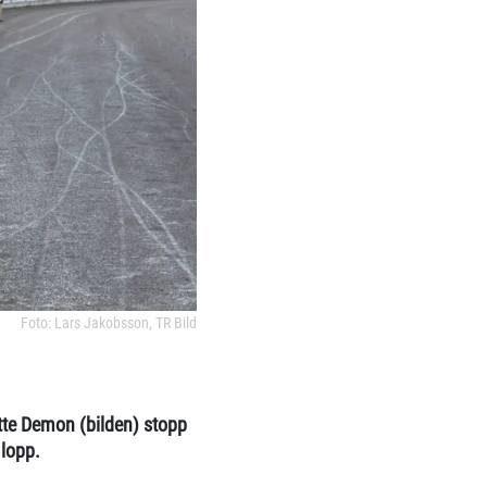
Foto: Lars Jakobsson, TR Bild
atte Demon (bilden) stopp
lopp.