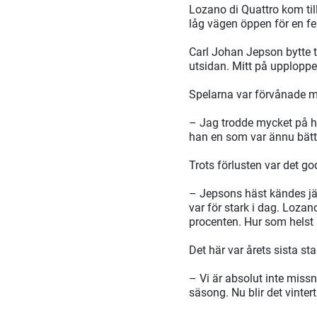
Lozano di Quattro kom till
låg vägen öppen för en fe
Carl Johan Jepson bytte t
utsidan. Mitt på upplopp
Spelarna var förvånade m
– Jag trodde mycket på h
han en som var ännu bätt
Trots förlusten var det go
– Jepsons häst kändes jäk
var för stark i dag. Loza
procenten. Hur som helst
Det här var årets sista st
– Vi är absolut inte missn
säsong. Nu blir det vinter