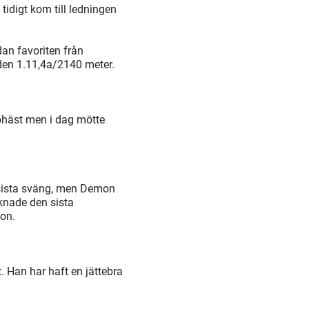
tidigt kom till ledningen
an favoriten från
den 1.11,4a/2140 meter.
phäst men i dag mötte
i sista sväng, men Demon
aknade den sista
son.
t. Han har haft en jättebra