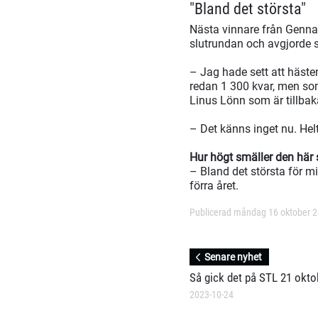
"Bland det största"
Nästa vinnare från Gennar
slutrundan och avgjorde s
– Jag hade sett att hästen
redan 1 300 kvar, men som 
Linus Lönn som är tillbaka
– Det känns inget nu. Helt
Hur högt smäller den här
– Bland det största för m
förra året.
Publicerad måndag 16 oktober 
Senare nyhet
Så gick det på STL 21 okto
2023-10-24