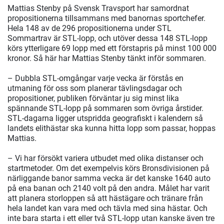
Mattias Stenby på Svensk Travsport har samordnat
propositionerna tillsammans med banornas sportchefer.
Hela 148 av de 296 propositionerna under STL
Sommartrav är STL-lopp, och utöver dessa 148 STL-lopp
körs ytterligare 69 lopp med ett förstapris på minst 100 000
kronor. Så här har Mattias Stenby tänkt inför sommaren.
– Dubbla STL-omgångar varje vecka är förstås en
utmaning för oss som planerar tävlingsdagar och
propositioner, publiken förväntar ju sig minst lika
spännande STL-lopp på sommaren som övriga årstider.
STL-dagarna ligger utspridda geografiskt i kalendern så
landets elithästar ska kunna hitta lopp som passar, hoppas
Mattias.
– Vi har försökt variera utbudet med olika distanser och
startmetoder. Om det exempelvis körs Bronsdivisionen på
närliggande banor samma vecka är det kanske 1640 auto
på ena banan och 2140 volt på den andra. Målet har varit
att planera storloppen så att hästägare och tränare från
hela landet kan vara med och tävla med sina hästar. Och
inte bara starta i ett eller två STL-lopp utan kanske även tre