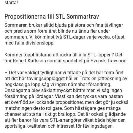
starta!
Propositionerna till STL Sommartrav
Sommaren brukar alltid bjuda på stora och fina tävlingar
och precis som förra året blir de nu ännu fler under
sommaren. Vi kör minst två STL-dagar varje vecka, oftast
med fulla divisionslopp.
Kommer topphästarna att räcka till alla STL-loppen? Det
tror Robert Karlsson som är sportchef på Svensk Travsport.
– Det var väldigt tydligt när vi tittade på det här förra året
att det här tävlingsupplägget håller. Trots en jätteökning av
högklassiga lopp såg vi ingen nämnbar förändring.
Onsdagarna blev såklart mycket bättre men vi såg ingen
försämring på lördagar. Visst kan det tyckas vara nästan
ett överflöd av lockande propositioner, men det gör ju också
matchningen desto roligare. Som hästägare ges många
chanser att starta i riktigt bra lopp. Det är också glädjande
att fler banor får vara STL-arrangörer vilket både höjer den
sportsliga kvaliteten och intresset för tävlingsdagen.