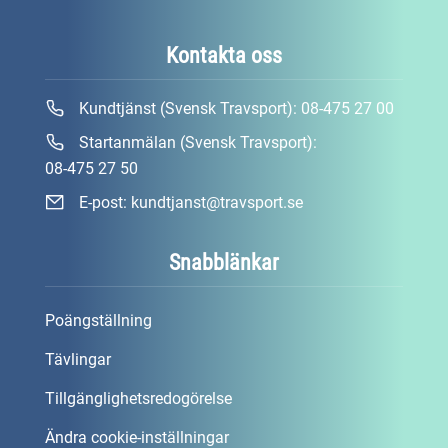
Kontakta oss
Kundtjänst (Svensk Travsport):
08-475 27 00
Startanmälan (Svensk Travsport):
08-475 27 50
E-post:
kundtjanst@travsport.se
Snabblänkar
Poängställning
Tävlingar
Tillgänglighetsredogörelse
Ändra cookie-inställningar