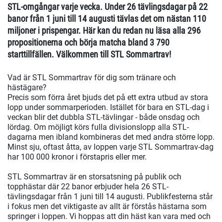
STL-omgångar varje vecka. Under 26 tävlingsdagar på 22
banor från 1 juni till 14 augusti tävlas det om nästan 110
miljoner i prispengar. Här kan du redan nu läsa alla 296
propositionerna och börja matcha bland 3 790
starttillfällen. Välkommen till STL Sommartrav!
Vad är STL Sommartrav för dig som tränare och
hästägare?
Precis som förra året bjuds det på ett extra utbud av stora
lopp under sommarperioden. Istället för bara en STL-dag i
veckan blir det dubbla STL-tävlingar - både onsdag och
lördag. Om möjligt körs fulla divisionslopp alla STL-
dagarna men ibland kombineras det med andra större lopp.
Minst sju, oftast åtta, av loppen varje STL Sommartrav-dag
har 100 000 kronor i förstapris eller mer.
STL Sommartrav är en storsatsning på publik och
topphästar där 22 banor erbjuder hela 26 STL-
tävlingsdagar från 1 juni till 14 augusti. Publikfesterna står
i fokus men det viktigaste av allt är förstås hästarna som
springer i loppen. Vi hoppas att din häst kan vara med och