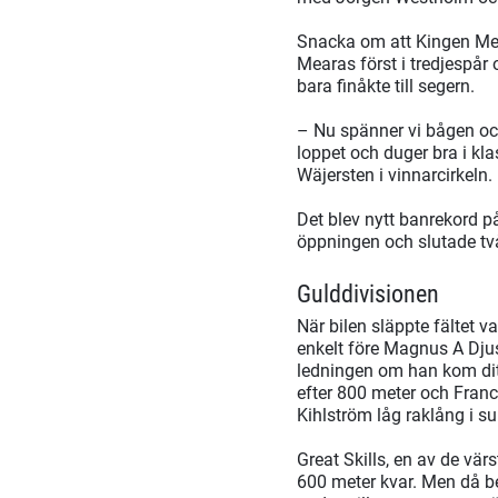
Snacka om att Kingen Mear
Mearas först i tredjespår
bara finåkte till segern.
– Nu spänner vi bågen och
loppet och duger bra i kla
Wäjersten i vinnarcirkeln.
Det blev nytt banrekord p
öppningen och slutade två
Gulddivisionen
När bilen släppte fältet 
enkelt före Magnus A Djus
ledningen om han kom dit 
efter 800 meter och France
Kihlström låg raklång i su
Great Skills, en av de vär
600 meter kvar. Men då b