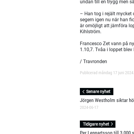
undan till en trygg men sä
– Han tog i rejält mycket
segern igen nu när han fi
är omöjligt att jämföra l
Kihlström.
Francesco Zet vann på nyt
1.10,7. Tvåa i loppet ble
/ Travronden
Publicerad måndag 17 juni 2024
Senare nyhet
Jörgen Westholm siktar h
2024-06-17
Tidigare nyhet
Per Lennartsson till 3 000 