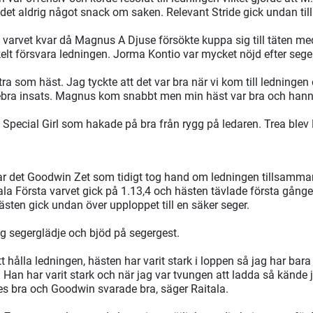
 det aldrig något snack om saken. Relevant Stride gick undan til
varvet kvar då Magnus A Djuse försökte kuppa sig till täten m
elt försvara ledningen. Jorma Kontio var mycket nöjd efter sege
tra som häst. Jag tyckte att det var bra när vi kom till ledningen 
tebra insats. Magnus kom snabbt men min häst var bra och hann
. Special Girl som hakade på bra från rygg på ledaren. Trea blev 
var det Goodwin Zet som tidigt tog hand om ledningen tillsamm
ala Första varvet gick på 1.13,4 och hästen tävlade första gång
ästen gick undan över upploppet till en säker seger.
ig segerglädje och bjöd på segergest.
t hålla ledningen, hästen har varit stark i loppen så jag har bar
. Han har varit stark och när jag var tvungen att ladda så kände
es bra och Goodwin svarade bra, säger Raitala.