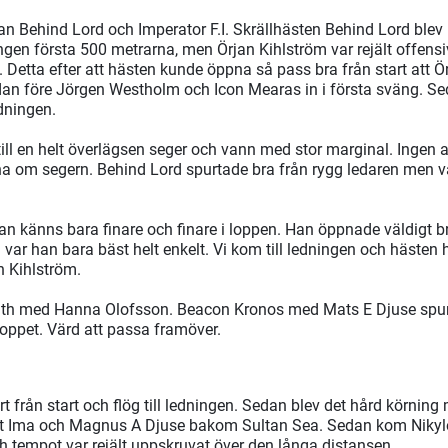
an Behind Lord och Imperator F.I. Skrällhästen Behind Lord blev h
ngen första 500 metrarna, men Örjan Kihlström var rejält offens
Detta efter att hästen kunde öppna så pass bra från start att Ö
dan före Jörgen Westholm och Icon Mearas in i första sväng. Sed
edningen.
till en helt överlägsen seger och vann med stor marginal. Ingen an
 om segern. Behind Lord spurtade bra från rygg ledaren men var
han känns bara finare och finare i loppen. Han öppnade väldigt b
n var han bara bäst helt enkelt. Vi kom till ledningen och hästen
n Kihlström.
th med Hanna Olofsson. Beacon Kronos med Mats E Djuse spurta
ploppet. Värd att passa framöver.
art från start och flög till ledningen. Sedan blev det hård körnin
 Ima och Magnus A Djuse bakom Sultan Sea. Sedan kom Nikylo
tempot var rejält uppskruvat över den långa distansen.