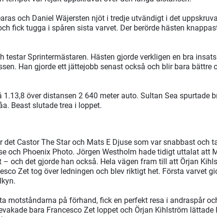
as och Daniel Wäjersten njöt i tredje utvändigt i det uppskruv
 och fick tugga i spåren sista varvet. Der berörde hästen knappa
 testar Sprintermästaren. Hästen gjorde verkligen en bra insats
ssen. Han gjorde ett jättejobb senast också och blir bara bättre 
å 1.13,8 över distansen 2 640 meter auto. Sultan Sea spurtade b
a. Beast slutade trea i loppet.
var det Castor The Star och Mats E Djuse som var snabbast och
e och Phoenix Photo. Jörgen Westholm hade tidigt uttalat att Ma
– och det gjorde han också. Hela vägen fram till att Örjan Kihls
sco Zet tog över ledningen och blev riktigt het. Första varvet g
lkyn.
sta motståndarna på förhand, fick en perfekt resa i andraspår oc
evakade bara Francesco Zet loppet och Örjan Kihlström lättade 