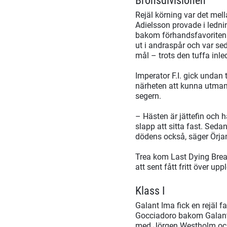
Bronsdivisionen
Rejäl körning var det mell
Adielsson provade i ledni
bakom förhandsfavoriten. 
ut i andraspår och var se
mål – trots den tuffa inl
Imperator F.I. gick undan 
närheten att kunna utmana
segern.
– Hästen är jättefin och 
slapp att sitta fast. Seda
dödens också, säger Örja
Trea kom Last Dying Brea
att sent fått fritt över up
Klass I
Galant Ima fick en rejäl f
Gocciadoro bakom Galant
med Jörgen Westholm och 