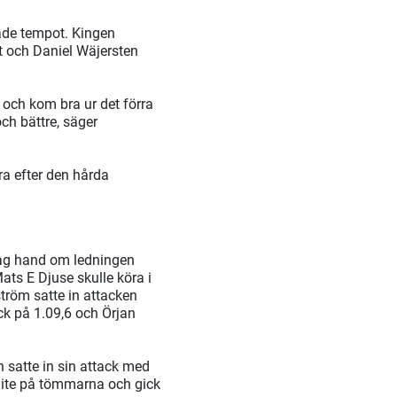
ade tempot. Kingen
st och Daniel Wäjersten
 och kom bra ur det förra
och bättre, säger
ra efter den hårda
 tag hand om ledningen
ts E Djuse skulle köra i
tröm satte in attacken
ick på 1.09,6 och Örjan
h satte in sin attack med
lite på tömmarna och gick