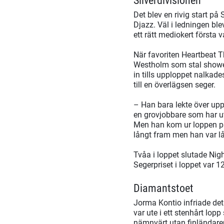
Silverdivisionen
Det blev en rivig start p
Djazz. Väl i ledningen ble
ett rätt mediokert första 
När favoriten Heartbeat Th
Westholm som stal showen
in tills upploppet nalkad
till en överlägsen seger.
– Han bara lekte över upp
en grovjobbare som har ut
Men han kom ur loppen på 
långt fram men han var lå
Tvåa i loppet slutade Nig
Segerpriset i loppet var 1
Diamantstoet
Jorma Kontio infriade det
var ute i ett stenhårt lop
nämnvärt utan finländaren 