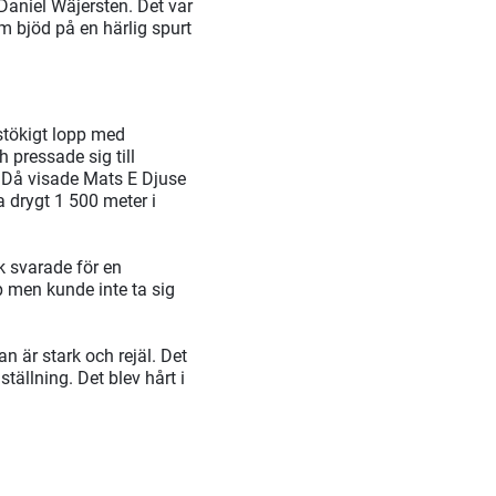
Daniel Wäjersten. Det var
om bjöd på en härlig spurt
 stökigt lopp med
 pressade sig till
. Då visade Mats E Djuse
a drygt 1 500 meter i
k svarade för en
p men kunde inte ta sig
an är stark och rejäl. Det
tällning. Det blev hårt i