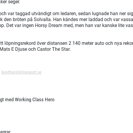
ker seger.
 och var taggad utvändigt om ledaren, sedan lugnade han ner si
ck den bröten på Solvalla. Han kändes mer laddad och var vassar
opp. Det var ingen Horsy Dream med, men han var kanske lite vas
t löpningsrekord över distansen 2 140 meter auto och nya rekord
v Mats E Djuse och Castor The Star.
.
kundtjanst@travsport.se
ögt med Working Class Hero
segrar