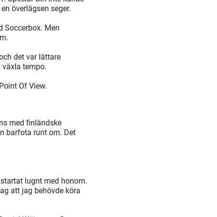
l en överlägsen seger.
ed Soccerbox. Men
rn.
och det var lättare
 växla tempo.
Point Of View.
ans med finländske
en barfota runt om. Det
a startat lugnt med honom.
 jag att jag behövde köra