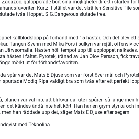
 Zagazoo, galopperade bort sina möjligheter direkt i starten för 
handsfavoriten Kurtz. I stället var det skrällen Sensitive Tile s
slutade tvåa i loppet. S.G.Dangerous slutade trea.
idöppet kallblodslopp på förhand med 15 hästar. Och det blev ett
ar. Tangen Svenn med Mika Fors i sulkyn var rejält offensiv och
ån Järvsömalla. Hästen höll tempot upp till upploppet nalkades
ta hästen i fältet. Pyrotek, tränad av Jan Olov Persson, fick trav
länge mörkt ut för förhandsfavoriten.
 vida spår var det Mats E Djuse som var först över mål och Pyrote
 spurtade Modiq Ripa väldigt bra som tvåa efter ett perfekt lop
så, planen var väl inte att bli kvar där ute i spåren så länge men h
en det kändes ändå inte helt kört. Han har en grym styrka och ins
, men han räddade upp det, säger Mats E Djuse efter segern.
Lindqvist med Teknolina.