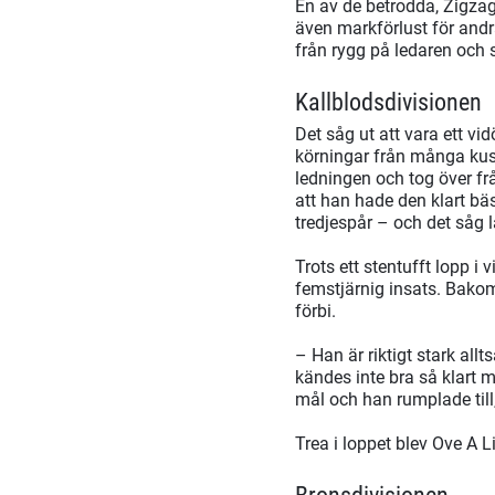
En av de betrodda, Zigzag
även markförlust för andra
från rygg på ledaren och 
Kallblodsdivisionen
Det såg ut att vara ett v
körningar från många kusk
ledningen och tog över fr
att han hade den klart bäs
tredjespår – och det såg 
Trots ett stentufft lopp i
femstjärnig insats. Bakom
förbi.
– Han är riktigt stark allt
kändes inte bra så klart m
mål och han rumplade till
Trea i loppet blev Ove A 