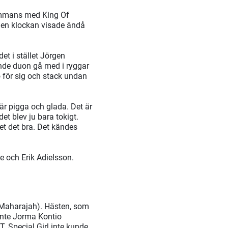
sammans med King Of
. Men klockan visade ändå
et i stället Jörgen
nde duon gå med i ryggar
o för sig och stack undan
är pigga och glada. Det är
et blev ju bara tokigt.
et det bra. Det kändes
e och Erik Adielsson.
. Maharajah). Hästen, som
 inte Jorma Kontio
T. Special Girl inte kunde