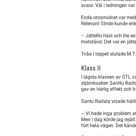
svara. Väl i ledningen var
Enda orosmolnet var med 
Relevant Stride kunde enk
– Jättefin häst och lite ex
motstånd. Det var en jät
Tvåa i loppet slutade M.T
Klass II
I lägsta klassen av STL 
stjärnkusken Santtu Raiit
gav en härlig effekt och h
Santu Raitala visade härl
– Vi hade inga problem at
Men i dag körde jag rejält
fort hela vägen. Det känd