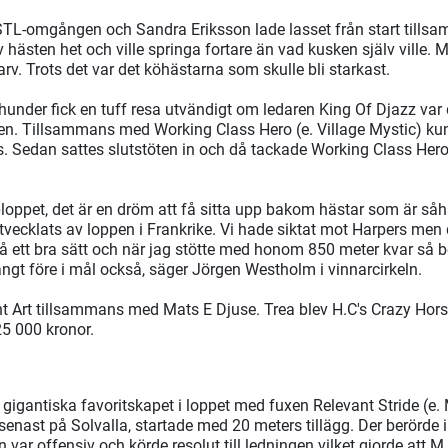
å STL-omgången och Sandra Eriksson lade lasset från start till
v hästen het och ville springa fortare än vad kusken själv ville
varv. Trots det var det köhästarna som skulle bli starkast.
under fick en tuff resa utvändigt om ledaren King Of Djazz var d
. Tillsammans med Working Class Hero (e. Village Mystic) ku
es. Sedan sattes slutstöten in och då tackade Working Class Her
loppet, det är en dröm att få sitta upp bakom hästar som är såh
vecklats av loppen i Frankrike. Vi hade siktat mot Harpers men d
ett bra sätt och när jag stötte med honom 850 meter kvar så b
ngt före i mål också, säger Jörgen Westholm i vinnarcirkeln.
ht Art tillsammans med Mats E Djuse. Trea blev H.C's Crazy Hors
25 000 kronor.
 gigantiska favoritskapet i loppet med fuxen Relevant Stride (e
p senast på Solvalla, startade med 20 meters tillägg. Der berörde
var offensiv och körde resolut till ledningen vilket gjorde att M.