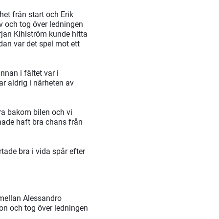
et från start och Erik
iv och tog över ledningen
rjan Kihlström kunde hitta
an var det spel mot ett
nan i fältet var i
 aldrig i närheten av
ra bakom bilen och vi
 hade haft bra chans från
de bra i vida spår efter
g mellan Alessandro
n och tog över ledningen