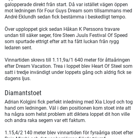
galopperade direkt från start. Då var istället vägen öppen
mot ledningen för Four Guys Dream som tillsammans med
André Eklundh sedan fick bestämma i beskedligt tempo.
Över upploppet gick sedan Håkan K Perssons travare
undan till säker seger, före Steen Juuls Festival Of Speed
som spurtade ettrigt efter att ha fått luckan från rygg
ledaren sent.
Vinnartiden skrevs till 1.11,9a/1 640 meter för åttaåringen
efter Dream Vacation. Trea i loppet blev Heart Of Steel som
satt i tredje invändigt under loppets gång och aldrig fick se
dagens ljus.
Diamantstoet
Adrian Kolgjini fick perfekt inledning med Xia Lloyd och tog
hand om ledningen. Väl i den positionen kom stoet inte att
ha några som helst problem att diktera loppet dit hon ville
och andra raka segern var ett faktum.
1.15,4/2 140 meter blev vinnartiden för fyraåriga stoet efter