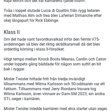
Raja Mirchi och det var karriärens fjärde triumf.
Tvåa i loppet slutade Lucia di Quattro från rygg ledaren
med Mathias Alm och trea blev Laferrari Dimanche efter
okej långspurt för Rick Ebbinge.
Klass II
Om det hade varit favoritkavalkad inför den femte V75-
avdelningen så blev det riktig skrällkaramell då det blev
ordentlig körning i klass II-försöket.
Högt tempo mellan Knock Boots Mearas, Cardin och Caton
under loppets gång bäddade för någon som suttit en bit
bak i ryggar.
Mister Twister hittade fritt från tredje invändigt
tillsammans med Wilma Karlsson och 50-oddsaren var ett
faktum. Tillsammans med Jerry Riordans travare tog
Wilma Karlsson, även vinnare av Dam-SM 2023, sin andra
STL-seger i karriären.
Mister Twister inledde karriären med elva starter utan seger,