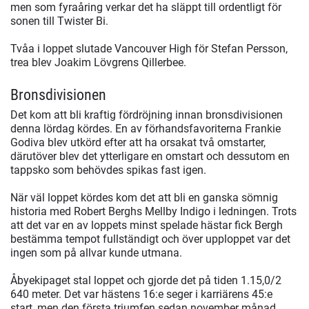
men som fyraåring verkar det ha släppt till ordentligt för
sonen till Twister Bi.
Tvåa i loppet slutade Vancouver High för Stefan Persson,
trea blev Joakim Lövgrens Qillerbee.
Bronsdivisionen
Det kom att bli kraftig fördröjning innan bronsdivisionen
denna lördag kördes. En av förhandsfavoriterna Frankie
Godiva blev utkörd efter att ha orsakat två omstarter,
därutöver blev det ytterligare en omstart och dessutom en
tappsko som behövdes spikas fast igen.
När väl loppet kördes kom det att bli en ganska sömnig
historia med Robert Berghs Mellby Indigo i ledningen. Trots
att det var en av loppets minst spelade hästar fick Bergh
bestämma tempot fullständigt och över upploppet var det
ingen som på allvar kunde utmana.
Åbyekipaget stal loppet och gjorde det på tiden 1.15,0/2
640 meter. Det var hästens 16:e seger i karriärens 45:e
start, men den första triumfen sedan november månad.