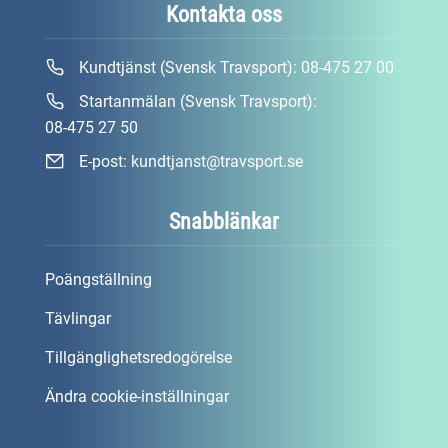
Kontakta oss
Kundtjänst (Svensk Travsport):
08-475 27 00
Startanmälan (Svensk Travsport):
08-475 27 50
E-post:
kundtjanst@travsport.se
Snabblänkar
Poängställning
Tävlingar
Tillgänglighetsredogörelse
Ändra cookie-inställningar