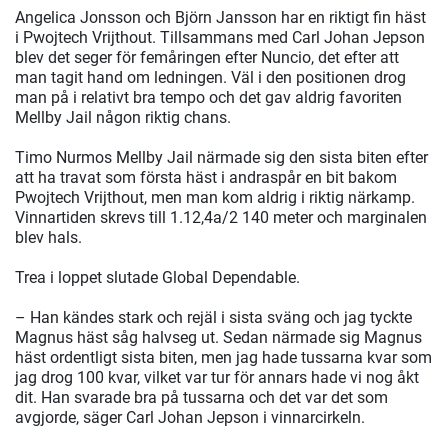
Angelica Jonsson och Björn Jansson har en riktigt fin häst
i Pwojtech Vrijthout. Tillsammans med Carl Johan Jepson
blev det seger för femåringen efter Nuncio, det efter att
man tagit hand om ledningen. Väl i den positionen drog
man på i relativt bra tempo och det gav aldrig favoriten
Mellby Jail någon riktig chans.
Timo Nurmos Mellby Jail närmade sig den sista biten efter
att ha travat som första häst i andraspår en bit bakom
Pwojtech Vrijthout, men man kom aldrig i riktig närkamp.
Vinnartiden skrevs till 1.12,4a/2 140 meter och marginalen
blev hals.
Trea i loppet slutade Global Dependable.
– Han kändes stark och rejäl i sista sväng och jag tyckte
Magnus häst såg halvseg ut. Sedan närmade sig Magnus
häst ordentligt sista biten, men jag hade tussarna kvar som
jag drog 100 kvar, vilket var tur för annars hade vi nog åkt
dit. Han svarade bra på tussarna och det var det som
avgjorde, säger Carl Johan Jepson i vinnarcirkeln.