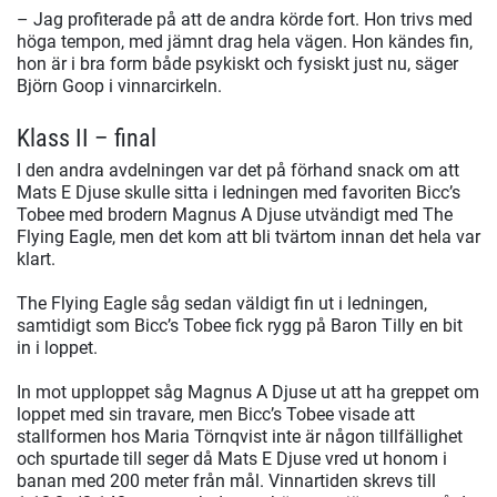
– Jag profiterade på att de andra körde fort. Hon trivs med
höga tempon, med jämnt drag hela vägen. Hon kändes fin,
hon är i bra form både psykiskt och fysiskt just nu, säger
Björn Goop i vinnarcirkeln.
Klass II – final
I den andra avdelningen var det på förhand snack om att
Mats E Djuse skulle sitta i ledningen med favoriten Bicc’s
Tobee med brodern Magnus A Djuse utvändigt med The
Flying Eagle, men det kom att bli tvärtom innan det hela var
klart.
The Flying Eagle såg sedan väldigt fin ut i ledningen,
samtidigt som Bicc’s Tobee fick rygg på Baron Tilly en bit
in i loppet.
In mot upploppet såg Magnus A Djuse ut att ha greppet om
loppet med sin travare, men Bicc’s Tobee visade att
stallformen hos Maria Törnqvist inte är någon tillfällighet
och spurtade till seger då Mats E Djuse vred ut honom i
banan med 200 meter från mål. Vinnartiden skrevs till