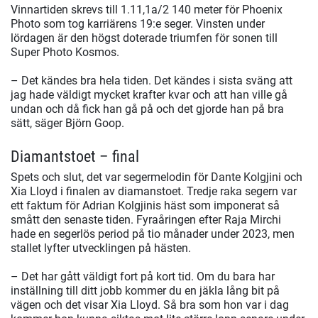
Vinnartiden skrevs till 1.11,1a/2 140 meter för Phoenix
Photo som tog karriärens 19:e seger. Vinsten under
lördagen är den högst doterade triumfen för sonen till
Super Photo Kosmos.
– Det kändes bra hela tiden. Det kändes i sista sväng att
jag hade väldigt mycket krafter kvar och att han ville gå
undan och då fick han gå på och det gjorde han på bra
sätt, säger Björn Goop.
Diamantstoet – final
Spets och slut, det var segermelodin för Dante Kolgjini och
Xia Lloyd i finalen av diamanstoet. Tredje raka segern var
ett faktum för Adrian Kolgjinis häst som imponerat så
smått den senaste tiden. Fyraåringen efter Raja Mirchi
hade en segerlös period på tio månader under 2023, men
stallet lyfter utvecklingen på hästen.
– Det har gått väldigt fort på kort tid. Om du bara har
inställning till ditt jobb kommer du en jäkla lång bit på
vägen och det visar Xia Lloyd. Så bra som hon var i dag