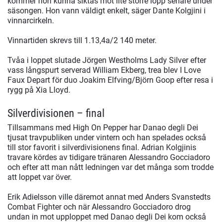
kommer hon kunna siktas mot lite större lopp senare under
säsongen. Hon vann väldigt enkelt, säger Dante Kolgjini i
vinnarcirkeln.
Vinnartiden skrevs till 1.13,4a/2 140 meter.
Tvåa i loppet slutade Jörgen Westholms Lady Silver efter
vass långspurt serverad William Ekberg, trea blev I Love
Faux Depart för duo Joakim Elfving/Björn Goop efter resa i
rygg på Xia Lloyd.
Silverdivisionen – final
Tillsammans med High On Pepper har Danao degli Dei
tjusat travpubliken under vintern och han spelades också
till stor favorit i silverdivisionens final. Adrian Kolgjinis
travare kördes av tidigare tränaren Alessandro Gocciadoro
och efter att man nått ledningen var det många som trodde
att loppet var över.
Erik Adielsson ville däremot annat med Anders Svanstedts
Combat Fighter och när Alessandro Gocciadoro drog
undan in mot upploppet med Danao degli Dei kom också