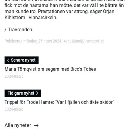
fick mot de hästarna han mötte, det var väl lite bättre än
man kunde tro. Prestationen var strong, säger Örjan
Kihlström i vinnarcirkeln.
/ Travronden
Publicerad måndag 25 mars 2024.
kundtjanst@travsport.se
Senare nyhet
Maria Törnqvist om segern med Bicc’s Tobee
2024-03-25
Tidigare nyhet
Trippel för Frode Hamre: "Var I fjällen och åkte skidor"
2024-03-20
Alla nyheter