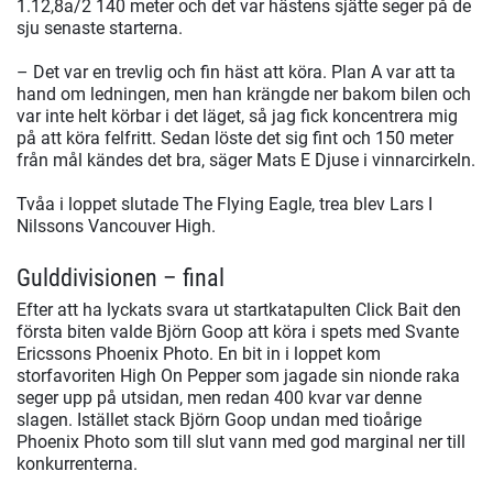
1.12,8a/2 140 meter och det var hästens sjätte seger på de
sju senaste starterna.
– Det var en trevlig och fin häst att köra. Plan A var att ta
hand om ledningen, men han krängde ner bakom bilen och
var inte helt körbar i det läget, så jag fick koncentrera mig
på att köra felfritt. Sedan löste det sig fint och 150 meter
från mål kändes det bra, säger Mats E Djuse i vinnarcirkeln.
Tvåa i loppet slutade The Flying Eagle, trea blev Lars I
Nilssons Vancouver High.
Gulddivisionen – final
Efter att ha lyckats svara ut startkatapulten Click Bait den
första biten valde Björn Goop att köra i spets med Svante
Ericssons Phoenix Photo. En bit in i loppet kom
storfavoriten High On Pepper som jagade sin nionde raka
seger upp på utsidan, men redan 400 kvar var denne
slagen. Istället stack Björn Goop undan med tioårige
Phoenix Photo som till slut vann med god marginal ner till
konkurrenterna.