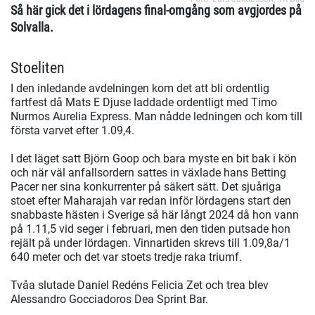
Så här gick det i lördagens final-omgång som avgjordes på
Solvalla.
Stoeliten
I den inledande avdelningen kom det att bli ordentlig
fartfest då Mats E Djuse laddade ordentligt med Timo
Nurmos Aurelia Express. Man nådde ledningen och kom till
första varvet efter 1.09,4.
I det läget satt Björn Goop och bara myste en bit bak i kön
och när väl anfallsordern sattes in växlade hans Betting
Pacer ner sina konkurrenter på säkert sätt. Det sjuåriga
stoet efter Maharajah var redan inför lördagens start den
snabbaste hästen i Sverige så här långt 2024 då hon vann
på 1.11,5 vid seger i februari, men den tiden putsade hon
rejält på under lördagen. Vinnartiden skrevs till 1.09,8a/1
640 meter och det var stoets tredje raka triumf.
Tvåa slutade Daniel Redéns Felicia Zet och trea blev
Alessandro Gocciadoros Dea Sprint Bar.