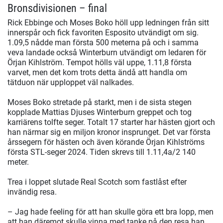
Bronsdivisionen – final
Rick Ebbinge och Moses Boko höll upp ledningen från sitt
innerspår och fick favoriten Esposito utvändigt om sig.
1.09,5 nådde man första 500 meterna på och i samma
veva landade också Winterburn utvändigt om ledaren för
Örjan Kihlström. Tempot hölls väl uppe, 1.11,8 första
varvet, men det kom trots detta ändå att handla om
tätduon när upploppet väl nalkades.
Moses Boko stretade på starkt, men i de sista stegen
kopplade Mattias Djuses Winterburn greppet och tog
karriärens tolfte seger. Totalt 17 starter har hästen gjort och
han närmar sig en miljon kronor insprunget. Det var första
årssegern för hästen och även körande Örjan Kihlströms
första STL-seger 2024. Tiden skrevs till 1.11,4a/2 140
meter.
Trea i loppet slutade Real Scotch som fastlåst efter
invändig resa.
– Jag hade feeling för att han skulle göra ett bra lopp, men
att han däremot skulle vinna med tanke på den resa han