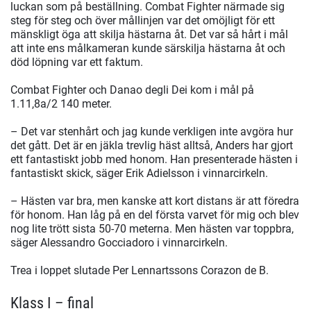
luckan som på beställning. Combat Fighter närmade sig
steg för steg och över mållinjen var det omöjligt för ett
mänskligt öga att skilja hästarna åt. Det var så hårt i mål
att inte ens målkameran kunde särskilja hästarna åt och
död löpning var ett faktum.
Combat Fighter och Danao degli Dei kom i mål på
1.11,8a/2 140 meter.
– Det var stenhårt och jag kunde verkligen inte avgöra hur
det gått. Det är en jäkla trevlig häst alltså, Anders har gjort
ett fantastiskt jobb med honom. Han presenterade hästen i
fantastiskt skick, säger Erik Adielsson i vinnarcirkeln.
– Hästen var bra, men kanske att kort distans är att föredra
för honom. Han låg på en del första varvet för mig och blev
nog lite trött sista 50-70 meterna. Men hästen var toppbra,
säger Alessandro Gocciadoro i vinnarcirkeln.
Trea i loppet slutade Per Lennartssons Corazon de B.
Klass I – final