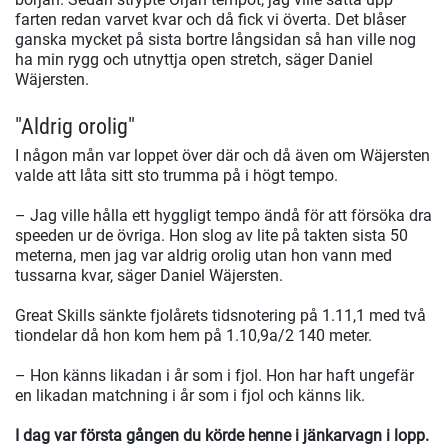
farten redan varvet kvar och då fick vi överta. Det blåser
ganska mycket på sista bortre långsidan så han ville nog
ha min rygg och utnyttja open stretch, säger Daniel
Wäjersten.
"Aldrig orolig"
I någon mån var loppet över där och då även om Wäjersten
valde att låta sitt sto trumma på i högt tempo.
– Jag ville hålla ett hyggligt tempo ändå för att försöka dra
speeden ur de övriga. Hon slog av lite på takten sista 50
meterna, men jag var aldrig orolig utan hon vann med
tussarna kvar, säger Daniel Wäjersten.
Great Skills sänkte fjolårets tidsnotering på 1.11,1 med två
tiondelar då hon kom hem på 1.10,9a/2 140 meter.
– Hon känns likadan i år som i fjol. Hon har haft ungefär
en likadan matchning i år som i fjol och känns lik.
I dag var första gången du körde henne i jänkarvagn i lopp.