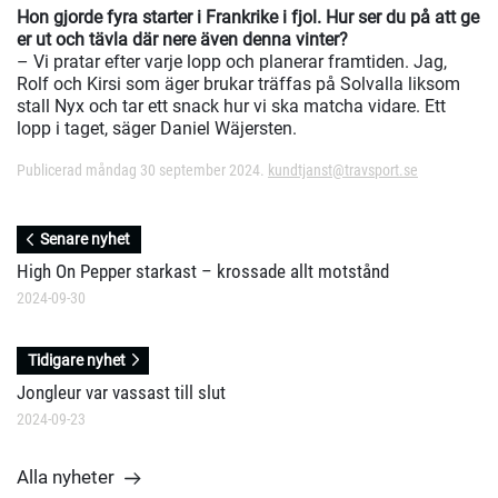
Hon gjorde fyra starter i Frankrike i fjol. Hur ser du på att ge
er ut och tävla där nere även denna vinter?
– Vi pratar efter varje lopp och planerar framtiden. Jag,
Rolf och Kirsi som äger brukar träffas på Solvalla liksom
stall Nyx och tar ett snack hur vi ska matcha vidare. Ett
lopp i taget, säger Daniel Wäjersten.
Publicerad måndag 30 september 2024.
kundtjanst@travsport.se
Senare nyhet
High On Pepper starkast – krossade allt motstånd
2024-09-30
Tidigare nyhet
Jongleur var vassast till slut
2024-09-23
Alla nyheter