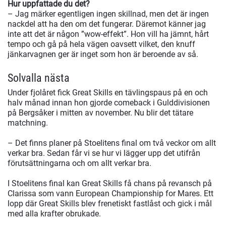
Hur uppfattade du det?
– Jag märker egentligen ingen skillnad, men det är ingen
nackdel att ha den om det fungerar. Däremot känner jag
inte att det är någon ”wow-effekt”. Hon vill ha jämnt, hårt
tempo och gå på hela vägen oavsett vilket, den knuff
jänkarvagnen ger är inget som hon är beroende av så.
Solvalla nästa
Under fjolåret fick Great Skills en tävlingspaus på en och
halv månad innan hon gjorde comeback i Gulddivisionen
på Bergsåker i mitten av november. Nu blir det tätare
matchning.
– Det finns planer på Stoelitens final om två veckor om allt
verkar bra. Sedan får vi se hur vi lägger upp det utifrån
förutsättningarna och om allt verkar bra.
I Stoelitens final kan Great Skills få chans på revansch på
Clarissa som vann European Championship for Mares. Ett
lopp där Great Skills blev frenetiskt fastlåst och gick i mål
med alla krafter obrukade.