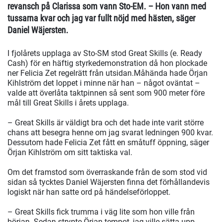
revansch på Clarissa som vann Sto-EM. – Hon vann med
tussarna kvar och jag var fullt nöjd med hästen, säger
Daniel Wäjersten.
I fjolårets upplaga av Sto-SM stod Great Skills (e. Ready
Cash) för en häftig styrkedemonstration då hon plockade
ner Felicia Zet regelrätt från utsidan.Måhända hade Örjan
Kihlström det loppet i minne när han – något oväntat –
valde att överlåta taktpinnen så sent som 900 meter före
mål till Great Skills i årets upplaga.
– Great Skills är väldigt bra och det hade inte varit större
chans att besegra henne om jag svarat ledningen 900 kvar.
Dessutom hade Felicia Zet fått en småtuff öppning, säger
Örjan Kihlström om sitt taktiska val.
Om det framstod som överraskande från de som stod vid
sidan så tycktes Daniel Wäjersten finna det förhållandevis
logiskt när han satte ord på händelseförloppet.
– Great Skills fick trumma i väg lite som hon ville från
början. Sedan strypte Örjan tempot, jag ville sätta upp