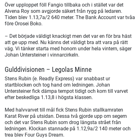
Över upploppet föll Fangio tillbaka och i stället var det
Alvena Roy som avgjorde säkert från rygg på ledaren.
Tiden blev 1.13,7a/2 640 meter. The Bank Account var tvåa
före Orosei Boko.
– Det började väldigt knackigt men det var en för bra häst
att ge upp med. Nu känns det väldigt bra att vara på rätt
väg. Vi tänker starta med honom under hela vintern, säger
Johan Untersteiner i vinnarcirkeln.
Gulddivisionen – Legolas Minne
Stens Rubin (e. Readly Express) var snabbast ur
startblocken och tog hand om ledningen. Johan
Untersteiner fick dämpa tempot tidigt och kom till varvet
efter beskedliga 1.13,8 i högsta klassen.
Med halvvarvet till mål fick Stens Rubin stallkamraten
Karat River på utsidan. Dessa två gjorde upp om segern
och det var Stens Rubin som drog längsta strået från
ledningen. Klockan stannade på 1.12,9a/2 140 meter och
trea blev Four Guys Dream.