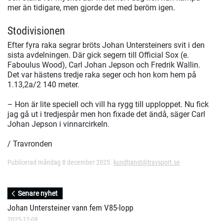
mer än tidigare, men gjorde det med beröm igen.
Stodivisionen
Efter fyra raka segrar bröts Johan Untersteiners svit i den
sista avdelningen. Där gick segern till Official Sox (e.
Faboulus Wood), Carl Johan Jepson och Fredrik Wallin.
Det var hästens tredje raka seger och hon kom hem på
1.13,2a/2 140 meter.
– Hon är lite speciell och vill ha rygg till upploppet. Nu fick
jag gå ut i tredjespår men hon fixade det ändå, säger Carl
Johan Jepson i vinnarcirkeln.
/ Travronden
Publicerad måndag 8 december 2025.
kundtjanst@travsport.se
Senare nyhet
Johan Untersteiner vann fem V85-lopp
2025-12-08