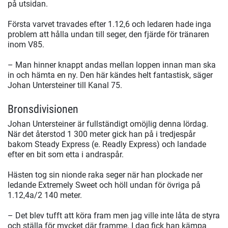
på utsidan.
Första varvet travades efter 1.12,6 och ledaren hade inga
problem att hålla undan till seger, den fjärde för tränaren
inom V85.
– Man hinner knappt andas mellan loppen innan man ska
in och hämta en ny. Den här kändes helt fantastisk, säger
Johan Untersteiner till Kanal 75.
Bronsdivisionen
Johan Untersteiner är fullständigt omöjlig denna lördag.
När det återstod 1 300 meter gick han på i tredjespår
bakom Steady Express (e. Readly Express) och landade
efter en bit som etta i andraspår.
Hästen tog sin nionde raka seger när han plockade ner
ledande Extremely Sweet och höll undan för övriga på
1.12,4a/2 140 meter.
– Det blev tufft att köra fram men jag ville inte låta de styra
och ställa för mycket där framme. I dag fick han kämpa