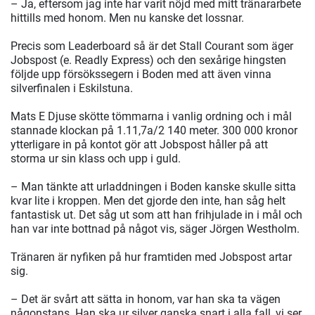
– Ja, eftersom jag inte har varit nöjd med mitt tränararbete
hittills med honom. Men nu kanske det lossnar.
Precis som Leaderboard så är det Stall Courant som äger
Jobspost (e. Readly Express) och den sexårige hingsten
följde upp försökssegern i Boden med att även vinna
silverfinalen i Eskilstuna.
Mats E Djuse skötte tömmarna i vanlig ordning och i mål
stannade klockan på 1.11,7a/2 140 meter. 300 000 kronor
ytterligare in på kontot gör att Jobspost håller på att
storma ur sin klass och upp i guld.
– Man tänkte att urladdningen i Boden kanske skulle sitta
kvar lite i kroppen. Men det gjorde den inte, han såg helt
fantastisk ut. Det såg ut som att han frihjulade in i mål och
han var inte bottnad på något vis, säger Jörgen Westholm.
Tränaren är nyfiken på hur framtiden med Jobspost artar
sig.
– Det är svårt att sätta in honom, var han ska ta vägen
någonstans. Han ska ur silver ganska snart i alla fall, vi ser