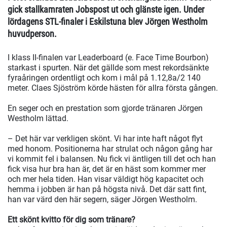
gick stallkamraten Jobspost ut och glänste igen. Under
lördagens STL-finaler i Eskilstuna blev Jörgen Westholm
huvudperson.
I klass II-finalen var Leaderboard (e. Face Time Bourbon)
starkast i spurten. När det gällde som mest rekordsänkte
fyraåringen ordentligt och kom i mål på 1.12,8a/2 140
meter. Claes Sjöström körde hästen för allra första gången.
En seger och en prestation som gjorde tränaren Jörgen
Westholm lättad.
– Det här var verkligen skönt. Vi har inte haft något flyt
med honom. Positionerna har strulat och någon gång har
vi kommit fel i balansen. Nu fick vi äntligen till det och han
fick visa hur bra han är, det är en häst som kommer mer
och mer hela tiden. Han visar väldigt hög kapacitet och
hemma i jobben är han på högsta nivå. Det där satt fint,
han var värd den här segern, säger Jörgen Westholm.
Ett skönt kvitto för dig som tränare?