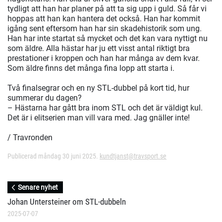
tydligt att han har planer på att ta sig upp i guld. Så får vi
hoppas att han kan hantera det också. Han har kommit
igång sent eftersom han har sin skadehistorik som ung.
Han har inte startat så mycket och det kan vara nyttigt nu
som äldre. Alla hästar har ju ett visst antal riktigt bra
prestationer i kroppen och han har många av dem kvar.
Som äldre finns det många fina lopp att starta i.
Två finalsegrar och en ny STL-dubbel på kort tid, hur
summerar du dagen?
– Hästarna har gått bra inom STL och det är väldigt kul.
Det är i elitserien man vill vara med. Jag gnäller inte!
/ Travronden
Publicerad måndag 30 juni 2025.
kundtjanst@travsport.se
Senare nyhet
Johan Untersteiner om STL-dubbeln
2025-07-07