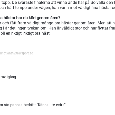
 topp. De svåraste finalerna att vinna är de här på Solvalla den h
och hårt tempo under vägen, han vann mot väldigt fina hästar o
a hästar har du kört genom åren?
a och fått fram väldigt många bra hästar genom åren. Men att h
ing i är det ingen tvekan om. Han är väldigt stor och har flyttat 
li en riktigt, riktigt bra häst.
undtjanst@travsport.se
rav igång
 sin pappas bedrift: "Känns lite extra"