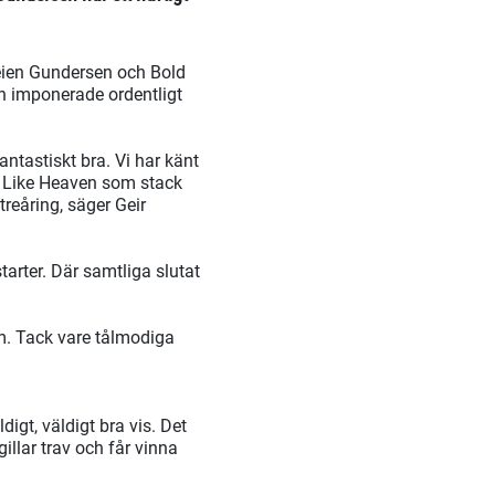
Teien Gundersen och Bold
en imponerade ordentligt
antastiskt bra. Vi har känt
st Like Heaven som stack
treåring, säger Geir
starter. Där samtliga slutat
om. Tack vare tålmodiga
digt, väldigt bra vis. Det
gillar trav och får vinna