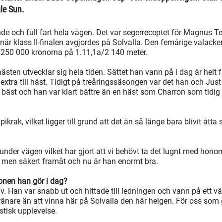
le Sun.
de och full fart hela vägen. Det var segerreceptet för Magnus 
 när klass II-finalen avgjordes på Solvalla. Den femårige valack
250 000 kronorna på 1.11,1a/2 140 meter.
hästen utvecklar sig hela tiden. Sättet han vann på i dag är helt f
t extra till häst. Tidigt på treåringssäsongen var det han och Ju
 bäst och han var klart bättre än en häst som Charron som tidig 
ikrak, vilket ligger till grund att det än så länge bara blivit åtta 
under vägen vilket har gjort att vi behövt ta det lugnt med hon
a men säkert framåt och nu är han enormt bra.
onen han gör i dag?
lv. Han var snabb ut och hittade till ledningen och vann på ett väl
vtränare än att vinna här på Solvalla den här helgen. För oss som 
astisk upplevelse.