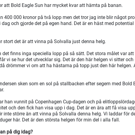
or att Bold Eagle Sun har mycket kvar att hämta på banan.
n 400 000 kronor på två lopp men det tror jag inte blir något p
i dag och gjorde det på egen hand. Det är en häst med potential 
stort det är att vinna på Solvalla just denna helg.
det finns inga speciella lopp på så sätt. Det stora målet var at
får vi se hur det utvecklar sig. Det är den här helgen vi sitter oc
, då drömmer vi om att ha hästarna på topp just den här helgen. 
dersen sken som en sol på stallbacken efter segern med Bold 
ar.
 har han vunnit på Copenhagen Cup-dagen och på elitloppslördag
itet och den fick han visa upp i dag. Det är en ära att få visa upp
r inte större än att vinna på Solvalla denna helg. Vi laddar för de
uger här. Det är den största helgen för min del i alla fall.
an på dig idag?