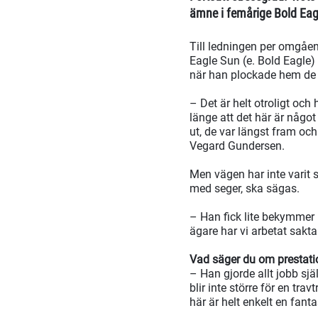
ämne i femårige Bold Eag
Till ledningen per omgåen
Eagle Sun (e. Bold Eagle)
när han plockade hem de 
– Det är helt otroligt och 
länge att det här är någo
ut, de var längst fram och
Vegard Gundersen.
Men vägen har inte varit sp
med seger, ska sägas.
– Han fick lite bekymmer 
ägare har vi arbetat sakt
Vad säger du om prestati
– Han gjorde allt jobb sjä
blir inte större för en tra
här är helt enkelt en fant