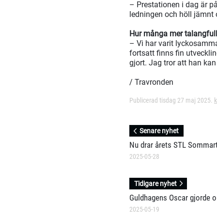
– Prestationen i dag är på
ledningen och höll jämnt 
Hur många mer talangfull
– Vi har varit lyckosamm
fortsatt finns fin utveckl
gjort. Jag tror att han kan b
/ Travronden
Publicerad tisdag 27 maj 2025.
k
Senare nyhet
Nu drar årets STL Sommart
2025-05-28
Tidigare nyhet
Guldhagens Oscar gjorde om
2025-05-19