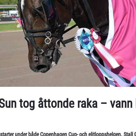
Sun tog åttonde raka – vann k
 starter under både Copenhagen Cup- och elitloppshelgen. Stall 