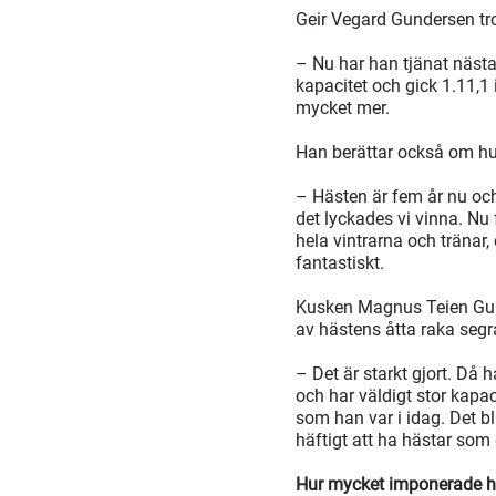
Geir Vegard Gundersen tr
– Nu har han tjänat nästa
kapacitet och gick 1.11,1 
mycket mer.
Han berättar också om hur 
– Hästen är fem år nu och 
det lyckades vi vinna. Nu 
hela vintrarna och tränar
fantastiskt.
Kusken Magnus Teien Gun
av hästens åtta raka segr
– Det är starkt gjort. Då
och har väldigt stor kapac
som han var i idag. Det bli
häftigt att ha hästar som d
Hur mycket imponerade h