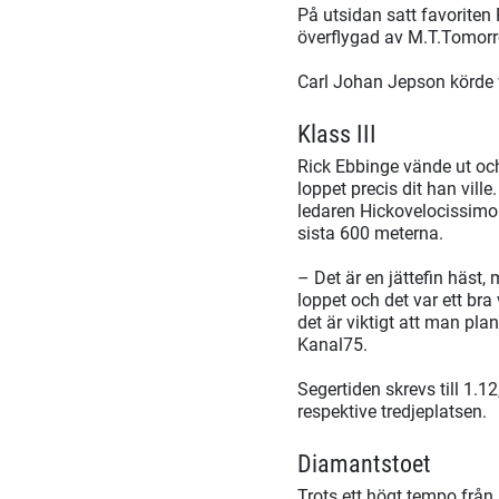
På utsidan satt favoriten
överflygad av M.T.Tomorr
Carl Johan Jepson körde 
Klass III
Rick Ebbinge vände ut och
loppet precis dit han vil
ledaren Hickovelocissimo 
sista 600 meterna.
– Det är en jättefin häst, 
loppet och det var ett br
det är viktigt att man pla
Kanal75.
Segertiden skrevs till 1.
respektive tredjeplatsen.
Diamantstoet
Trots ett högt tempo från 