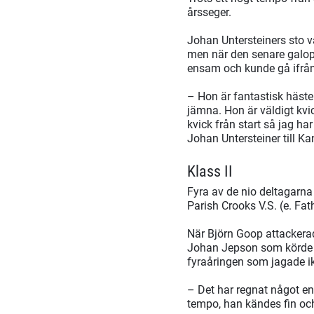
årsseger.
Johan Untersteiners sto v
men när den senare galopp
ensam och kunde gå ifrån 
– Hon är fantastisk hästen
jämna. Hon är väldigt kvi
kvick från start så jag har
Johan Untersteiner till Ka
Klass II
Fyra av de nio deltagarna 
Parish Crooks V.S. (e. Fat
När Björn Goop attackerad
Johan Jepson som körde Un
fyraåringen som jagade i
– Det har regnat något eno
tempo, han kändes fin och