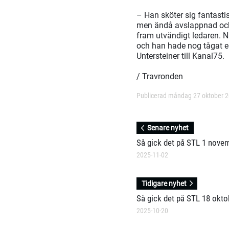
– Han sköter sig fantasti
men ändå avslappnad och 
fram utvändigt ledaren. Nu
och han hade nog tågat en
Untersteiner till Kanal75.
/ Travronden
Publicerad måndag 27 oktober 
Senare nyhet
Så gick det på STL 1 nove
2025-11-02
Tidigare nyhet
Så gick det på STL 18 okto
2025-10-20