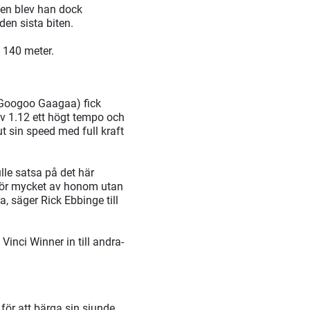
gen blev han dock
en sista biten.
 140 meter.
. Googoo Gaagaa) fick
av 1.12 ett högt tempo och
t sin speed med full kraft
ulle satsa på det här
a för mycket av honom utan
a, säger Rick Ebbinge till
inci Winner in till andra-
 för att bärga sin sjunde