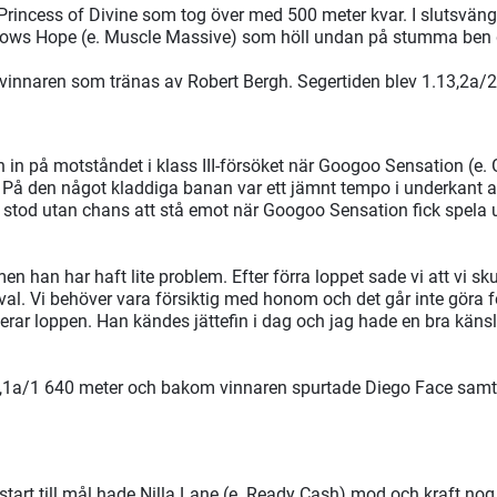
 Princess of Divine som tog över med 500 meter kvar. I slutsvän
ows Hope (e. Muscle Massive) som höll undan på stumma ben d
vinnaren som tränas av Robert Bergh. Segertiden blev 1.13,2a/2
 in på motståndet i klass III-försöket när Googoo Sensation (e
le. På den något kladdiga banan var ett jämnt tempo i underkant 
stod utan chans att stå emot när Googoo Sensation fick spela u
men han har haft lite problem. Efter förra loppet sade vi att vi sk
a val. Vi behöver vara försiktig med honom och det går inte gör
nerar loppen. Han kändes jättefin i dag och jag hade en bra känsl
12,1a/1 640 meter och bakom vinnaren spurtade Diego Face samt V
start till mål hade Nilla Lane (e. Ready Cash) mod och kraft nog