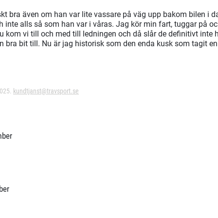
skt bra även om han var lite vassare på väg upp bakom bilen i d
inte alls så som han var i våras. Jag kör min fart, tuggar på 
 kom vi till och med till ledningen och då slår de definitivt int
 bra bit till. Nu är jag historisk som den enda kusk som tagit 
2025.
kundtjanst@travsport.se
mber
ber