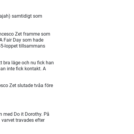
arajah) samtidigt som
rancesco Zet framme som
t A Fair Day som hade
85-loppet tillsammans
ett bra läge och nu fick han
an inte fick kontakt. A
esco Zet slutade tvåa före
n med Do it Dorothy. På
 varvet travades efter