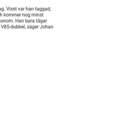
ag. Visst var han taggad,
och kommer nog minst
e honom. Han bara tågar
en V85-dubbel, säger Johan