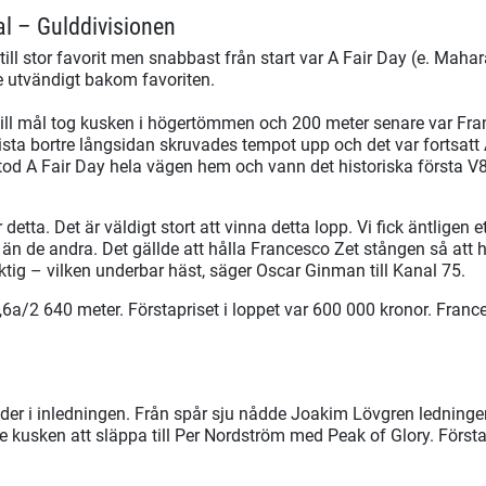
l – Gulddivisionen
till stor favorit men snabbast från start var A Fair Day (e. Mah
de utvändigt bakom favoriten.
ill mål tog kusken i högertömmen och 200 meter senare var F
sista bortre långsidan skruvades tempot upp och det var fortsat
tod A Fair Day hela vägen hem och vann det historiska första V
 detta. Det är väldigt stort att vinna detta lopp. Vi fick äntligen 
 än de andra. Det gällde att hålla Francesco Zet stången så att h
ktig – vilken underbar häst, säger Oscar Ginman till Kanal 75.
2,6a/2 640 meter. Förstapriset i loppet var 600 000 kronor. Franc
der i inledningen. Från spår sju nådde Joakim Lövgren ledninge
e kusken att släppa till Per Nordström med Peak of Glory. Första