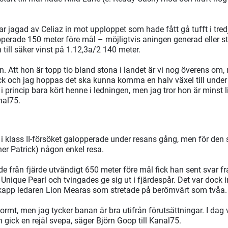
ar jagad av Celiaz in mot upploppet som hade fått gå tufft i tre
erade 150 meter före mål – möjligtvis aningen generad eller st
till säker vinst på 1.12,3a/2 140 meter.
. Att hon är topp tio bland stona i landet är vi nog överens om,
ck och jag hoppas det ska kunna komma en halv växel till unde
 i princip bara kört henne i ledningen, men jag tror hon är minst 
nal75.
i klass II-försöket galopperade under resans gång, men för den s
her Patrick) någon enkel resa.
e från fjärde utvändigt 650 meter före mål fick han sent svar f
ique Pearl och tvingades ge sig ut i fjärdespår. Det var dock i
kapp ledaren Lion Mearas som stretade på berömvärt som tvåa.
rmt, men jag tycker banan är bra utifrån förutsättningar. I dag v
 gick en rejäl svepa, säger Björn Goop till Kanal75.