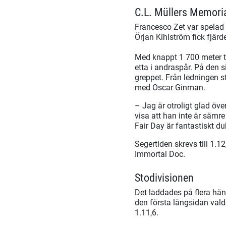
C.L. Müllers Memoria
Francesco Zet var spelad 
Örjan Kihlström fick fjär
Med knappt 1 700 meter t
etta i andraspår. På den 
greppet. Från ledningen s
med Oscar Ginman.
– Jag är otroligt glad över
visa att han inte är sämre
Fair Day är fantastiskt du
Segertiden skrevs till 1.1
Immortal Doc.
Stodivisionen
Det laddades på flera hän
den första långsidan vald
1.11,6.