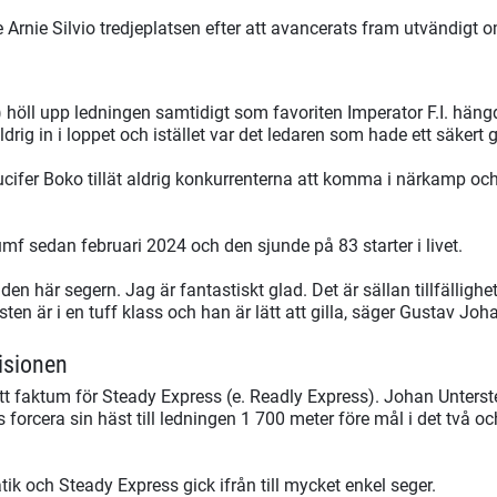
nie Silvio tredjeplatsen efter att avancerats fram utvändigt o
) höll upp ledningen samtidigt som favoriten Imperator F.I. häng
ig in i loppet och istället var det ledaren som hade ett säkert 
ifer Boko tillät aldrig konkurrenterna att komma i närkamp och
umf sedan februari 2024 och den sjunde på 83 starter i livet.
en här segern. Jag är fantastiskt glad. Det är sällan tillfällighet
n är i en tuff klass och han är lätt att gilla, säger Gustav Joha
isionen
t faktum för Steady Express (e. Readly Express). Johan Untersteine
forcera sin häst till ledningen 1 700 meter före mål i det två oc
tik och Steady Express gick ifrån till mycket enkel seger.