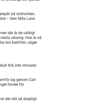
djespår på slutrundan,
örd – blev Nilla Lane
 men där är de väldigt
r nästa säsong. Hon är så
lika bra bakifrån, säger
kull fick inte vinnaren
ramför sig genom Carl
nget hinder för
ar det rätt så skapligt