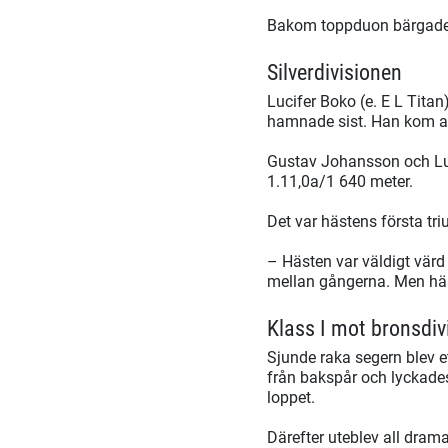
Bakom toppduon bärgade Ar
Silverdivisionen
Lucifer Boko (e. E L Titan
hamnade sist. Han kom aldr
Gustav Johansson och Luc
1.11,0a/1 640 meter.
Det var hästens första tri
– Hästen var väldigt värd d
mellan gångerna. Men häste
Klass I mot bronsdiv
Sjunde raka segern blev et
från bakspår och lyckades 
loppet.
Därefter uteblev all drama