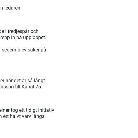
m ledaren.
de i tredjespår och
grepp in på upploppet.
 segern blev säker på
er när det är så långt
nsson till Kanal 75.
r tog ett tidigt initiativ
h ett halvt varv långa