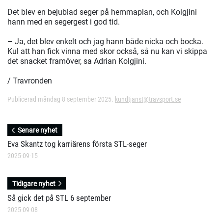
Det blev en bejublad seger på hemmaplan, och Kolgjini
hann med en segergest i god tid.
– Ja, det blev enkelt och jag hann både nicka och bocka.
Kul att han fick vinna med skor också, så nu kan vi skippa
det snacket framöver, sa Adrian Kolgjini.
/ Travronden
Publicerad måndag 8 september 2025.
kundtjanst@travsport.se
Senare nyhet
Eva Skantz tog karriärens första STL-seger
2025-09-15
Tidigare nyhet
Så gick det på STL 6 september
2025-09-08