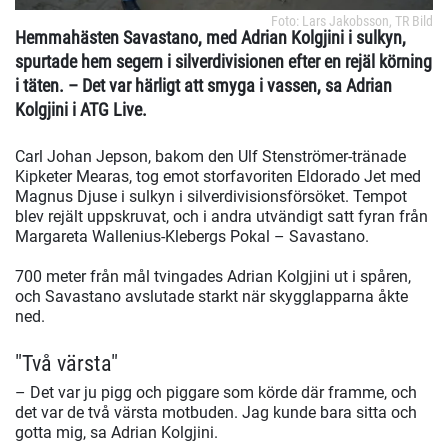
Foto: Lars Jakobsson, TR Bild
Hemmahästen Savastano, med Adrian Kolgjini i sulkyn,
spurtade hem segern i silverdivisionen efter en rejäl körning
i täten. – Det var härligt att smyga i vassen, sa Adrian
Kolgjini i ATG Live.
Carl Johan Jepson, bakom den Ulf Stenströmer-tränade
Kipketer Mearas, tog emot storfavoriten Eldorado Jet med
Magnus Djuse i sulkyn i silverdivisionsförsöket. Tempot
blev rejält uppskruvat, och i andra utvändigt satt fyran från
Margareta Wallenius-Klebergs Pokal – Savastano.
700 meter från mål tvingades Adrian Kolgjini ut i spåren,
och Savastano avslutade starkt när skygglapparna åkte
ned.
"Två värsta"
– Det var ju pigg och piggare som körde där framme, och
det var de två värsta motbuden. Jag kunde bara sitta och
gotta mig, sa Adrian Kolgjini.