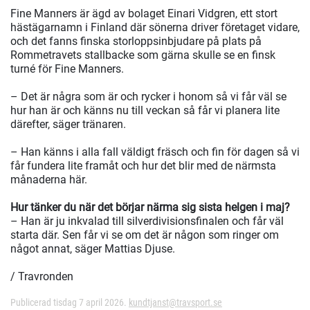
Fine Manners är ägd av bolaget Einari Vidgren, ett stort
hästägarnamn i Finland där sönerna driver företaget vidare,
och det fanns finska storloppsinbjudare på plats på
Rommetravets stallbacke som gärna skulle se en finsk
turné för Fine Manners.
– Det är några som är och rycker i honom så vi får väl se
hur han är och känns nu till veckan så får vi planera lite
därefter, säger tränaren.
– Han känns i alla fall väldigt fräsch och fin för dagen så vi
får fundera lite framåt och hur det blir med de närmsta
månaderna här.
Hur tänker du när det börjar närma sig sista helgen i maj?
– Han är ju inkvalad till silverdivisionsfinalen och får väl
starta där. Sen får vi se om det är någon som ringer om
något annat, säger Mattias Djuse.
/ Travronden
Publicerad tisdag 7 april 2026.
kundtjanst@travsport.se