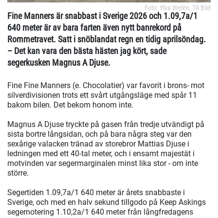
Foto: Ylva Welén, TR Bild
Fine Manners är snabbast i Sverige 2026 och 1.09,7a/1
640 meter är av bara farten även nytt banrekord på
Rommetravet. Satt i snöblandat regn en tidig aprilsöndag.
– Det kan vara den bästa hästen jag kört, sade
segerkusken Magnus A Djuse.
Fine Fine Manners (e. Chocolatier) var favorit i brons- mot
silverdivisionen trots ett svårt utgångsläge med spår 11
bakom bilen. Det bekom honom inte.
Magnus A Djuse tryckte på gasen från tredje utvändigt på
sista bortre långsidan, och på bara några steg var den
sexårige valacken tränad av storebror Mattias Djuse i
ledningen med ett 40-tal meter, och i ensamt majestät i
motvinden var segermarginalen minst lika stor - om inte
större.
Segertiden 1.09,7a/1 640 meter är årets snabbaste i
Sverige, och med en halv sekund tillgodo på Keep Askings
segernotering 1.10,2a/1 640 meter från långfredagens