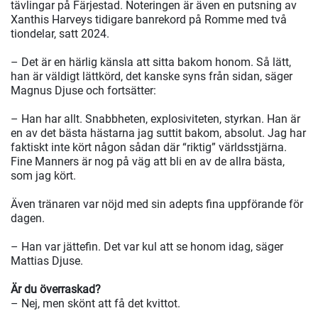
tävlingar på Färjestad. Noteringen är även en putsning av
Xanthis Harveys tidigare banrekord på Romme med två
tiondelar, satt 2024.
– Det är en härlig känsla att sitta bakom honom. Så lätt,
han är väldigt lättkörd, det kanske syns från sidan, säger
Magnus Djuse och fortsätter:
– Han har allt. Snabbheten, explosiviteten, styrkan. Han är
en av det bästa hästarna jag suttit bakom, absolut. Jag har
faktiskt inte kört någon sådan där “riktig” världsstjärna.
Fine Manners är nog på väg att bli en av de allra bästa,
som jag kört.
Även tränaren var nöjd med sin adepts fina uppförande för
dagen.
– Han var jättefin. Det var kul att se honom idag, säger
Mattias Djuse.
Är du överraskad?
– Nej, men skönt att få det kvittot.