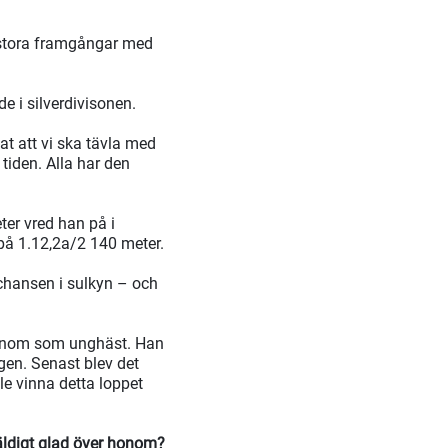
t stora framgångar med
e i silverdivisonen.
at att vi ska tävla med
 tiden. Alla har den
ter vred han på i
 på 1.12,2a/2 140 meter.
t chansen i sulkyn – och
honom som unghäst. Han
igen. Senast blev det
le vinna detta loppet
väldigt glad över honom?