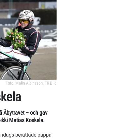
Foto: Malin Albinsson, TR Bild
skela
på Åbytravet – och gav
ikki Matias Koskela.
måndags berättade pappa