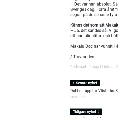
– Det var han absolut. Såd
Sverige i dag. Förra året f
segrar på de senaste fyra 
Känns det som att Makal
– Ja, det kändes så. Vi g
att han blir bättre och bä
Makalu Doc har vunnit 14 
/ Travronden
Publicerad måndag 16 februari 
Senare nyhet
Dubbelt upp för Västerbo S
2026-02-23
Tidigare nyhet