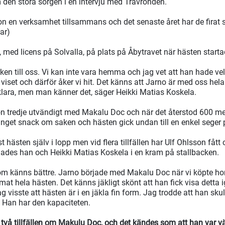
den stora sorgen i en intervju med Travronden.
son en verksamhet tillsammans och det senaste året har de fira
ar)
 med licens på Solvalla, på plats på Åbytravet när hästen startad
en till oss. Vi kan inte vara hemma och jag vet att han hade vel
t viset och därför åker vi hit. Det känns att Jarno är med oss hela
klara, men man känner det, säger Heikki Matias Koskela.
son tredje utvändigt med Makalu Doc och när det återstod 600 me
 inget snack om saken och hästen gick undan till en enkel seger
 hästen själv i lopp men vid flera tillfällen har Ulf Ohlsson fåt
nades han och Heikki Matias Koskela i en kram på stallbacken.
som känns bättre. Jarno började med Makalu Doc när vi köpte 
at hela hästen. Det känns jäkligt skönt att han fick visa detta 
 visste att hästen är i en jäkla fin form. Jag trodde att han skul
 Han har den kapaciteten.
 två tillfällen om Makulu Doc, och det kändes som att han var 