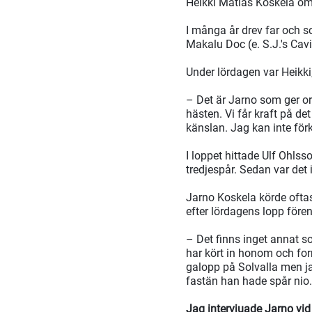
Heikki Matias Koskela om 
I många år drev far och 
Makalu Doc (e. S.J.'s Cavi
Under lördagen var Heikki,
– Det är Jarno som ger ork
hästen. Vi får kraft på de
känslan. Jag kan inte för
I loppet hittade Ulf Ohls
tredjespår. Sedan var det
Jarno Koskela körde oftast
efter lördagens lopp före
– Det finns inget annat 
har kört in honom och form
galopp på Solvalla men jag
fastän han hade spår nio.
Jag intervjuade Jarno vid