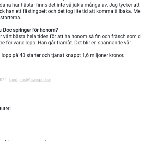
ana här hästar finns det inte så jäkla många av. Jag tycker att h
ick han ett fästingbett och det tog lite tid att komma tillbaka. Me
starterna.
u Doc springer för honom?
ör vårt bästa hela tiden för att ha honom så fin och fräsch som d
ttre för varje lopp. Han går framåt. Det blir en spännande vår.
lopp på 40 starter och tjänat knappt 1,6 miljoner kronor.
2026.
kundtjanst@travsport.se
tuteri