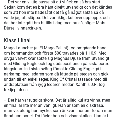
– Det var en viktig pusselbit att vi fick en så bra start.
Sedan kom det en bra häst direkt utvändigt och det kändes
som att hon inte hade låtit det få gå något sakta så då
valde jag att släppa. Det var riktigt kul över upploppet och
det har inte gått bra hittills i dag men nu så, säger Mats
Djuse i vinnarcirkeln.
Klass I final
Mago Launcher (e. El Mago Pellini) tog omgående hand
om kommandot och första 500 travades på 1.10,9. Med
dryga varvet kvar sökte sig Magnus Djuse fram utvändigt
med Gliding Eagle och tog dödspositionen på sista bortre
långsidan. In i sista sväng försökte Gliding Eagle gå i
närkamp med ledaren som då lättade på stegen och gick
undan till en enkel seger. King Of Cristal tassade med till
andraplatsen från rygg ledaren medan Xanthis J.R. tog
tredjeplatsen.
– Det här var ruggigt skönt. Det är alltid kul att vinna, men
en final är lite mer än vanligt. Han är som en disktrasa,
man vet aldrig hur mycket som är kvar i honom förrän man
är på upploppet. Då tävlar han och visar skallen. Han är i