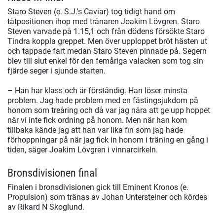
Staro Steven (e. S.J.'s Caviar) tog tidigt hand om
tätpositionen ihop med tränaren Joakim Lövgren. Staro
Steven varvade på 1.15,1 och från dödens försökte Staro
Tindra koppla greppet. Men över upploppet bröt hästen ut
och tappade fart medan Staro Steven pinnade på. Segern
blev till slut enkel för den femåriga valacken som tog sin
fjärde seger i sjunde starten.
– Han har klass och är förståndig. Han löser minsta
problem. Jag hade problem med en fästingsjukdom på
honom som treåring och då var jag nära att ge upp hoppet
när vi inte fick ordning på honom. Men när han kom
tillbaka kände jag att han var lika fin som jag hade
förhoppningar på när jag fick in honom i träning en gång i
tiden, säger Joakim Lövgren i vinnarcirkeln.
Bronsdivisionen final
Finalen i bronsdivisionen gick till Eminent Kronos (e.
Propulsion) som tränas av Johan Untersteiner och kördes
av Rikard N Skoglund.