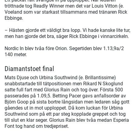
tröttnade tog Readly Winner men det var Louis Vitton (e.
Voeland som var starkast tillsammans med tränaren Rick
Ebbinge.
– Hästen gjorde ett väldigt bra lopp. Vi hade kanske lite tur,
men han gjorde det bra, säger Rick Ebbinge i vinnarcirkeln.
Nordic In blev tvåa före Orion. Segertiden blev 1.13,9a/2
140 meter.
Diamantstoet final
Mats Djuse och Urbina Southwind (e. Brillantissime)
snabbstartade till tätpositionen men Rikard N Skoglund
satte full fart med Glorius Rain och tog över. Första 500
passerades på 1.09,5. Betting Pacer gavs anfallsorder av
Björn Goop på sista bortre långsidan men ledaren såg gott
gåendes ut in mot upploppet. Då kom luckan för Urbina
Southwind som på ett par steg kopplade greppet och tog
till slut en klar seger. Glorius Rain blev tvåa medan Esperia
Font tog hand om tredjepriset.