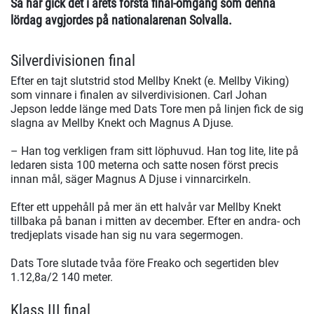
Så här gick det i årets första final-omgång som denna
lördag avgjordes på nationalarenan Solvalla.
Silverdivisionen final
Efter en tajt slutstrid stod Mellby Knekt (e. Mellby Viking)
som vinnare i finalen av silverdivisionen. Carl Johan
Jepson ledde länge med Dats Tore men på linjen fick de sig
slagna av Mellby Knekt och Magnus A Djuse.
– Han tog verkligen fram sitt löphuvud. Han tog lite, lite på
ledaren sista 100 meterna och satte nosen först precis
innan mål, säger Magnus A Djuse i vinnarcirkeln.
Efter ett uppehåll på mer än ett halvår var Mellby Knekt
tillbaka på banan i mitten av december. Efter en andra- och
tredjeplats visade han sig nu vara segermogen.
Dats Tore slutade tvåa före Freako och segertiden blev
1.12,8a/2 140 meter.
Klass III final