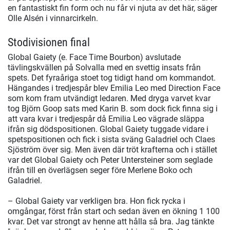
en fantastiskt fin form och nu får vi njuta av det här, säger
Olle Alsén i vinnarcirkeln.
Stodivisionen final
Global Gaiety (e. Face Time Bourbon) avslutade
tävlingskvällen på Solvalla med en svettig insats från
spets. Det fyraåriga stoet tog tidigt hand om kommandot.
Hängandes i tredjespår blev Emilia Leo med Direction Face
som kom fram utvändigt ledaren. Med dryga varvet kvar
tog Björn Goop sats med Karin B. som dock fick finna sig i
att vara kvar i tredjespår då Emilia Leo vägrade släppa
ifrån sig dödspositionen. Global Gaiety tuggade vidare i
spetspositionen och fick i sista sväng Galadriel och Claes
Sjöström över sig. Men även där tröt krafterna och i stället
var det Global Gaiety och Peter Untersteiner som seglade
ifrån till en överlägsen seger före Merlene Boko och
Galadriel.
– Global Gaiety var verkligen bra. Hon fick rycka i
omgångar, först från start och sedan även en ökning 1 100
kvar. Det var strongt av henne att hålla så bra. Jag tänkte