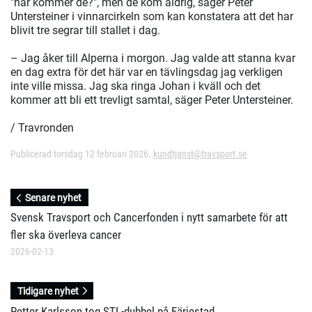
"när kommer de?", men de kom aldrig, säger Peter
Untersteiner i vinnarcirkeln som kan konstatera att det har
blivit tre segrar till stallet i dag.
– Jag åker till Alperna i morgon. Jag valde att stanna kvar
en dag extra för det här var en tävlingsdag jag verkligen
inte ville missa. Jag ska ringa Johan i kväll och det
kommer att bli ett trevligt samtal, säger Peter Untersteiner.
/ Travronden
Publicerad torsdag 12 februari 2026.
kundtjanst@travsport.se
Senare nyhet
Svensk Travsport och Cancerfonden i nytt samarbete för att
fler ska överleva cancer
2026-02-13
Tidigare nyhet
Petter Karlsson tog STL-dubbel på Färjestad