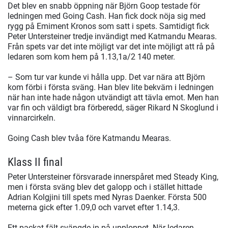
Det blev en snabb öppning när Björn Goop testade för
ledningen med Going Cash. Han fick dock nöja sig med
rygg på Emiment Kronos som satt i spets. Samtidigt fick
Peter Untersteiner tredje invändigt med Katmandu Mearas.
Från spets var det inte möjligt var det inte möjligt att rå på
ledaren som kom hem på 1.13,1a/2 140 meter.
– Som tur var kunde vi hålla upp. Det var nära att Björn
kom förbi i första sväng. Han blev lite bekväm i ledningen
när han inte hade någon utvändigt att tävla emot. Men han
var fin och väldigt bra förberedd, säger Rikard N Skoglund i
vinnarcirkeln.
Going Cash blev tvåa före Katmandu Mearas.
Klass II final
Peter Untersteiner försvarade innerspåret med Steady King,
men i första sväng blev det galopp och i stället hittade
Adrian Kolgjini till spets med Nyras Daenker. Första 500
meterna gick efter 1.09,0 och varvet efter 1.14,3.
Ett packat fält svängde in på upploppet. När ledaren