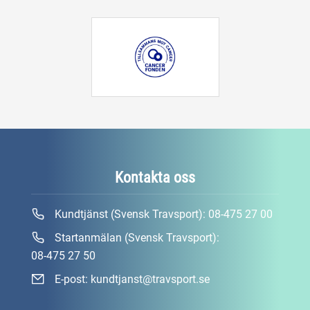
Kontakta oss
Kundtjänst (Svensk Travsport):
08-475 27 00
Startanmälan (Svensk Travsport):
08-475 27 50
E-post:
kundtjanst@travsport.se