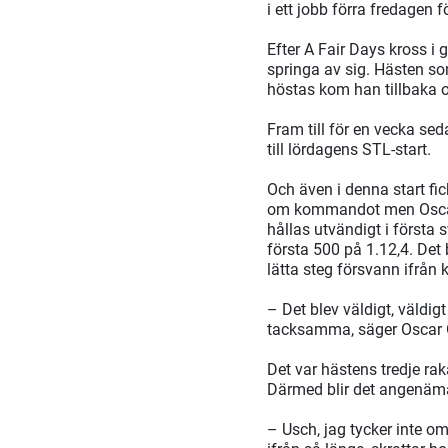
i ett jobb förra fredagen 
Efter A Fair Days kross i
springa av sig. Hästen som
höstas kom han tillbaka o
Fram till för en vecka s
till lördagens STL-start.
Och även i denna start fi
om kommandot men Oscar 
hållas utvändigt i första
första 500 på 1.12,4. De
lätta steg försvann ifrån
– Det blev väldigt, väldigt
tacksamma, säger Oscar 
Det var hästens tredje raka
Därmed blir det angenäm
– Usch, jag tycker inte om 