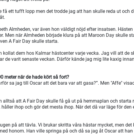
 få ett tufft lopp men det trodde jag att han skulle reda ut och d
åt.
abeth Almheden, var även hon väldigt nöjd efter insatsen. Hästen 
der. Men när Almheden började klura på att Maroon Day skulle s
ven A Fair Day skulle starta.
h kollat dem hos Kalmar hästcenter varje vecka. Jag vill att de
ar de varit senaste veckan. Därför kände jag mig lite kaxig innan
00 meter när de hade kört så fort?
rför sa jag till Oscar att det bara var att gasa?”. Men "Affe" vis
en alltså att A Fair Day skulle få gå ut på hemmaplan och starta
åller ihop och gör det mesta ihop. När det då var läge för den e
gen på att tävla. Vi brukar skritta våra hästar mycket, men det 
nt med honom. Han ville springa på och då sa jag åt Oscar att ha