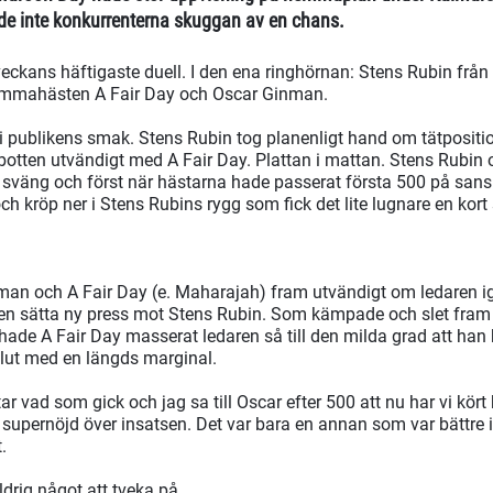
 de inte konkurrenterna skuggan av en chans.
ckans häftigaste duell. I den ena ringhörnan: Stens Rubin från
Hemmahästen A Fair Day och Oscar Ginman.
t i publikens smak. Stens Rubin tog planenligt hand om tätposi
botten utvändigt med A Fair Day. Plattan i mattan. Stens Rubin
a sväng och först när hästarna hade passerat första 500 på sansl
h kröp ner i Stens Rubins rygg som fick det lite lugnare en kort
man och A Fair Day (e. Maharajah) fram utvändigt om ledaren 
n sätta ny press mot Stens Rubin. Som kämpade och slet fram 
ade A Fair Day masserat ledaren så till den milda grad att ha
lut med en längds marginal.
r vad som gick och jag sa till Oscar efter 500 att nu har vi kört 
 supernöjd över insatsen. Det var bara en annan som var bättre i 
.
drig något att tveka på.