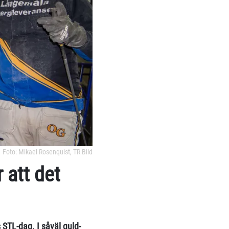
Foto: Mikael Rosenquist, TR Bild
 att det
STL-dag. I såväl guld-