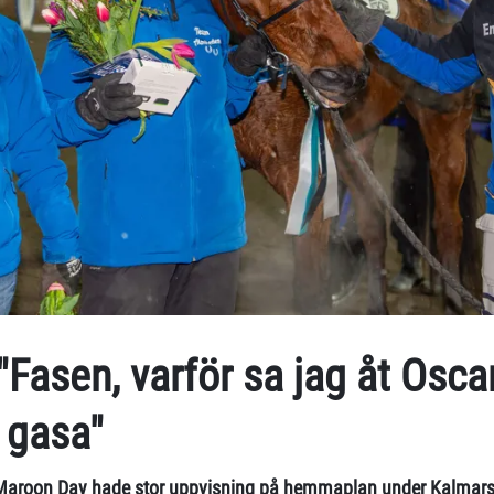
Fasen, varför sa jag åt Oscar
t gasa"
Maroon Day hade stor uppvisning på hemmaplan under Kalmars 