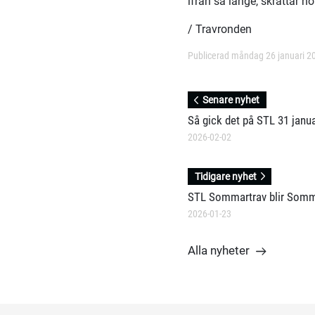
ifrån så länge, skrattar ho
/ Travronden
Publicerad måndag 26 januari 2
Senare nyhet
Så gick det på STL 31 janua
2026-02-02
Tidigare nyhet
STL Sommartrav blir Somm
2026-01-23
Alla nyheter