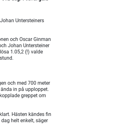
 Johan Untersteiners
tionen och Oscar Ginman
 och Johan Untersteiner
ösa 1.05,2 (!) valde
 stund.
igen och med 700 meter
ända in på upploppet.
n kopplade greppet om
klart. Hästen kändes fin
dag helt enkelt, säger