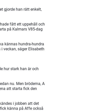
et gjorde han rätt enkelt,
hade fått ett uppehåll och
tarta på Kalmars V85-dag
 ska kännas hundra-hundra
 i veckan, säger Elisabeth
ade hur stark han är och
 redan nu. Men bröderna, A
na att starta fick den
kändes i jobben att det
n fick känna på Affe också