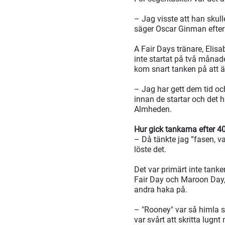
– Jag visste att han skulle
säger Oscar Ginman efter
A Fair Days tränare, Elis
inte startat på två måna
kom snart tanken på att ä
– Jag har gett dem tid oc
innan de startar och det h
Almheden.
Hur gick tankarna efter 4
– Då tänkte jag ”fasen, va
löste det.
Det var primärt inte tank
Fair Day och Maroon Day, h
andra haka på.
– "Rooney" var så himla su
var svårt att skritta lug