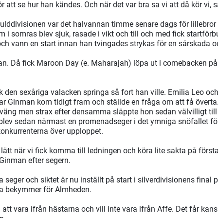
för att se hur han kändes. Och när det var bra sa vi att då kör vi,
 gulddivisionen var det halvannan timme senare dags för lillebro
 i somras blev sjuk, rasade i vikt och till och med fick startför
ch vann en start innan han tvingades strykas för en sårskada 
edan. Då fick Maroon Day (e. Maharajah) löpa ut i comebacken 
ck den sexåriga valacken springa så fort han ville. Emilia Leo o
Ginman kom tidigt fram och ställde en fråga om att få överta
 sväng men strax efter densamma släppte hon sedan välvilligt t
t blev sedan närmast en promenadseger i det ymniga snöfallet 
 konkurrenterna över upploppet.
 lätt när vi fick komma till ledningen och köra lite sakta på första
Ginman efter segern.
 seger och siktet är nu inställt på start i silverdivisionens final 
a bekymmer för Almheden.
att vara ifrån hästarna och vill inte vara ifrån Affe. Det får kansk