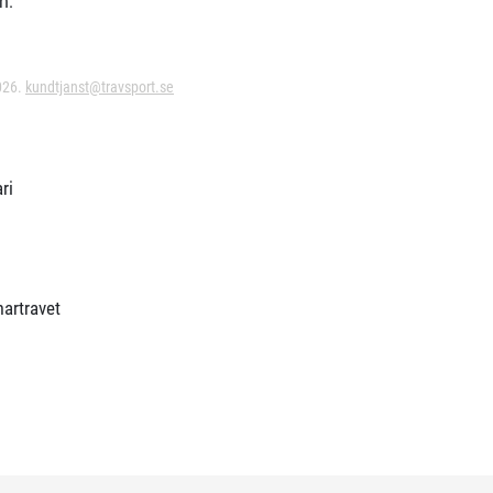
n.
026.
kundtjanst@travsport.se
ri
artravet