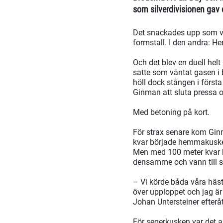
som silverdivisionen gav
Det snackades upp som ve
formstall. I den andra: 
Och det blev en duell hel
satte som väntat gasen i 
höll dock stången i först
Ginman att sluta pressa oc
Med betoning på kort.
För strax senare kom Gin
kvar började hemmakuske
Men med 100 meter kvar h
densamme och vann till s
– Vi körde båda våra hästa
över upploppet och jag är
Johan Untersteiner efteråt
För segerkusken var det al