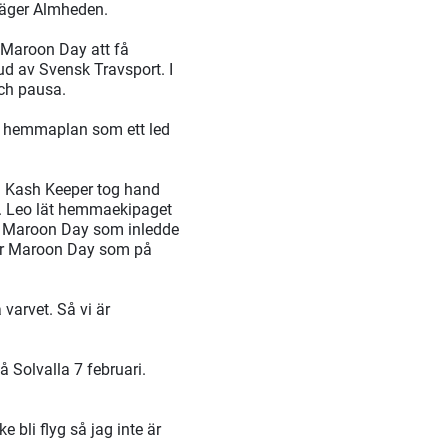
 säger Almheden.
r Maroon Day att få
bud av Svensk Travsport. I
och pausa.
på hemmaplan som ett led
ch Kash Keeper tog hand
. Leo lät hemmaekipaget
ill Maroon Day som inledde
för Maroon Day som på
 varvet. Så vi är
på Solvalla 7 februari.
e bli flyg så jag inte är