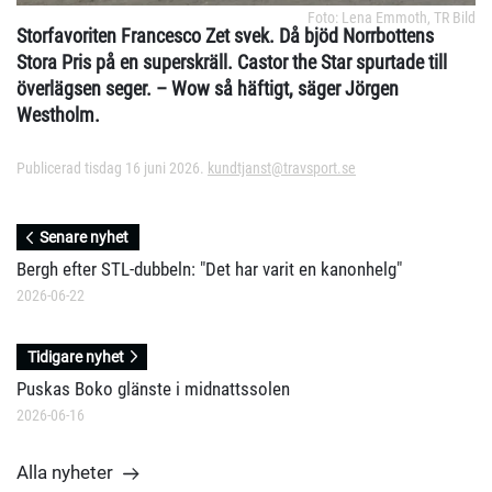
Foto: Lena Emmoth, TR Bild
Storfavoriten Francesco Zet svek. Då bjöd Norrbottens
Stora Pris på en superskräll. Castor the Star spurtade till
överlägsen seger. – Wow så häftigt, säger Jörgen
Westholm.
Publicerad tisdag 16 juni 2026.
kundtjanst@travsport.se
Senare nyhet
Bergh efter STL-dubbeln: "Det har varit en kanonhelg"
2026-06-22
Tidigare nyhet
Puskas Boko glänste i midnattssolen
2026-06-16
Alla nyheter