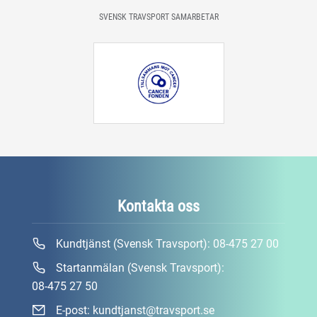
SVENSK TRAVSPORT SAMARBETAR
Kontakta oss
Kundtjänst (Svensk Travsport):
08-475 27 00
Startanmälan (Svensk Travsport):
08-475 27 50
E-post:
kundtjanst@travsport.se