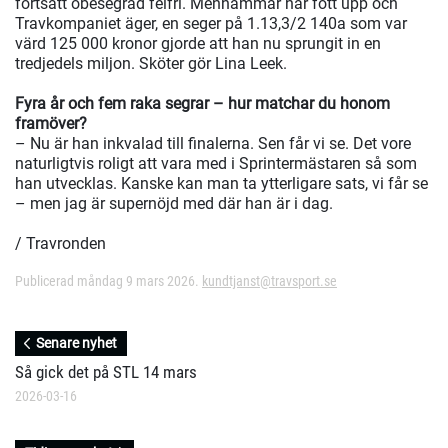
fortsatt obesegrad felfri. Menhammar har fött upp och
Travkompaniet äger, en seger på 1.13,3/2 140a som var
värd 125 000 kronor gjorde att han nu sprungit in en
tredjedels miljon. Sköter gör Lina Leek.
Fyra år och fem raka segrar – hur matchar du honom
framöver?
– Nu är han inkvalad till finalerna. Sen får vi se. Det vore
naturligtvis roligt att vara med i Sprintermästaren så som
han utvecklas. Kanske kan man ta ytterligare sats, vi får se
– men jag är supernöjd med där han är i dag.
/ Travronden
Publicerad måndag 9 mars 2026.
kundtjanst@travsport.se
Senare nyhet
Så gick det på STL 14 mars
2026-03-16