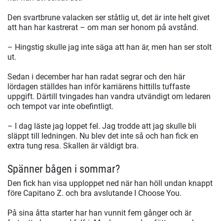
Den svartbrune valacken ser ståtlig ut, det är inte helt givet
att han har kastrerat – om man ser honom på avstånd.
– Hingstig skulle jag inte säga att han är, men han ser stolt
ut.
Sedan i december har han radat segrar och den här
lördagen ställdes han inför karriärens hittills tuffaste
uppgift. Därtill tvingades han vandra utvändigt om ledaren
och tempot var inte obefintligt.
– I dag läste jag loppet fel. Jag trodde att jag skulle bli
släppt till ledningen. Nu blev det inte så och han fick en
extra tung resa. Skallen är väldigt bra.
Spänner bågen i sommar?
Den fick han visa upploppet ned när han höll undan knappt
före Capitano Z. och bra avslutande I Choose You.
På sina åtta starter har han vunnit fem gånger och är