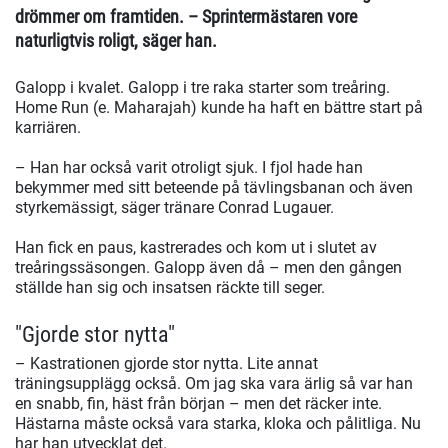
drömmer om framtiden. – Sprintermästaren vore
naturligtvis roligt, säger han.
Galopp i kvalet. Galopp i tre raka starter som treåring.
Home Run (e. Maharajah) kunde ha haft en bättre start på
karriären.
– Han har också varit otroligt sjuk. I fjol hade han
bekymmer med sitt beteende på tävlingsbanan och även
styrkemässigt, säger tränare Conrad Lugauer.
Han fick en paus, kastrerades och kom ut i slutet av
treåringssäsongen. Galopp även då – men den gången
ställde han sig och insatsen räckte till seger.
"Gjorde stor nytta"
– Kastrationen gjorde stor nytta. Lite annat
träningsupplägg också. Om jag ska vara ärlig så var han
en snabb, fin, häst från början – men det räcker inte.
Hästarna måste också vara starka, kloka och pålitliga. Nu
har han utvecklat det.