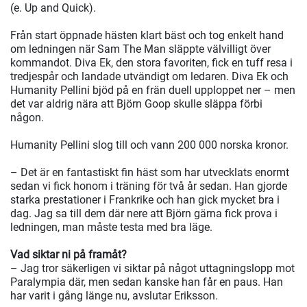
(e. Up and Quick).
Från start öppnade hästen klart bäst och tog enkelt hand
om ledningen när Sam The Man släppte välvilligt över
kommandot. Diva Ek, den stora favoriten, fick en tuff resa i
tredjespår och landade utvändigt om ledaren. Diva Ek och
Humanity Pellini bjöd på en frän duell upploppet ner – men
det var aldrig nära att Björn Goop skulle släppa förbi
någon.
Humanity Pellini slog till och vann 200 000 norska kronor.
– Det är en fantastiskt fin häst som har utvecklats enormt
sedan vi fick honom i träning för två år sedan. Han gjorde
starka prestationer i Frankrike och han gick mycket bra i
dag. Jag sa till dem där nere att Björn gärna fick prova i
ledningen, man måste testa med bra läge.
Vad siktar ni på framåt?
– Jag tror säkerligen vi siktar på något uttagningslopp mot
Paralympia där, men sedan kanske han får en paus. Han
har varit i gång länge nu, avslutar Eriksson.