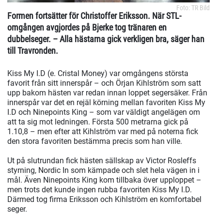
Foto: TR Bild
Formen fortsätter för Christoffer Eriksson. När STL-
omgången avgjordes på Bjerke tog tränaren en
dubbelseger. – Alla hästarna gick verkligen bra, säger han
till Travronden.
Kiss My I.D (e. Cristal Money) var omgångens största
favorit från sitt innerspår – och Örjan Kihlström som satt
upp bakom hästen var redan innan loppet segersäker. Från
innerspår var det en rejäl körning mellan favoriten Kiss My
I.D och Ninepoints King – som var väldigt angelägen om
att ta sig mot ledningen. Första 500 metrarna gick på
1.10,8 – men efter att Kihlström var med på noterna fick
den stora favoriten bestämma precis som han ville.
Ut på slutrundan fick hästen sällskap av Victor Rosleffs
styrning, Nordic In som kämpade och slet hela vägen in i
mål. Även Ninepoints King kom tillbaka över upploppet –
men trots det kunde ingen rubba favoriten Kiss My I.D.
Därmed tog firma Eriksson och Kihlström en komfortabel
seger.