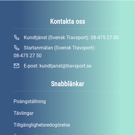
Kontakta oss
Kundtjänst (Svensk Travsport):
08-475 27 00
Startanmälan (Svensk Travsport):
08-475 27 50
E-post:
kundtjanst@travsport.se
Snabblänkar
Poängställning
Tävlingar
Tillgänglighetsredogörelse