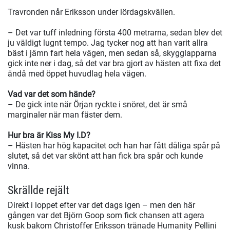
Travronden når Eriksson under lördagskvällen.
– Det var tuff inledning första 400 metrarna, sedan blev det
ju väldigt lugnt tempo. Jag tycker nog att han varit allra
bäst i jämn fart hela vägen, men sedan så, skygglapparna
gick inte ner i dag, så det var bra gjort av hästen att fixa det
ändå med öppet huvudlag hela vägen.
Vad var det som hände?
– De gick inte när Örjan ryckte i snöret, det är små
marginaler när man fäster dem.
Hur bra är Kiss My I.D?
– Hästen har hög kapacitet och han har fått dåliga spår på
slutet, så det var skönt att han fick bra spår och kunde
vinna.
Skrällde rejält
Direkt i loppet efter var det dags igen – men den här
gången var det Björn Goop som fick chansen att agera
kusk bakom Christoffer Eriksson tränade Humanity Pellini