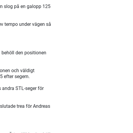
n slog på en galopp 125
lev tempo under vägen så
h behöll den positionen
ronen och väldigt
5 efter segern.
ns andra STL-seger för
slutade trea för Andreas