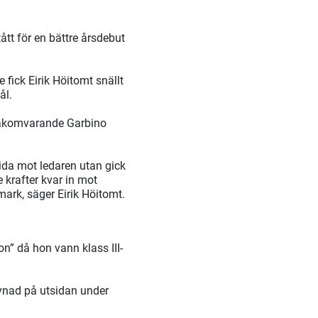
tt för en bättre årsdebut
fick Eirik Höitomt snällt
ål.
 bakomvarande Garbino
trida mot ledaren utan gick
 krafter kvar in mot
mark, säger Eirik Höitomt.
n” då hon vann klass III-
synad på utsidan under