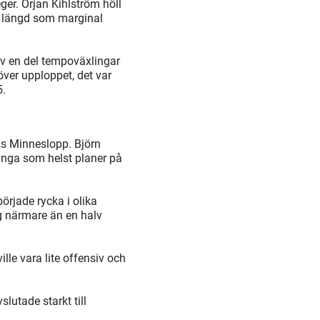
ger. Örjan Kihlström höll
v längd som marginal
lev en del tempoväxlingar
 över upploppet, det var
5.
ns Minneslopp. Björn
inga som helst planer på
örjade rycka i olika
ig närmare än en halv
lle vara lite offensiv och
lutade starkt till