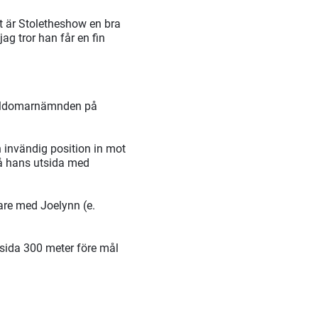
tt är Stoletheshow en bra
ag tror han får en fin
 måldomarnämnden på
 invändig position in mot
på hans utsida med
are med Joelynn (e.
tsida 300 meter före mål