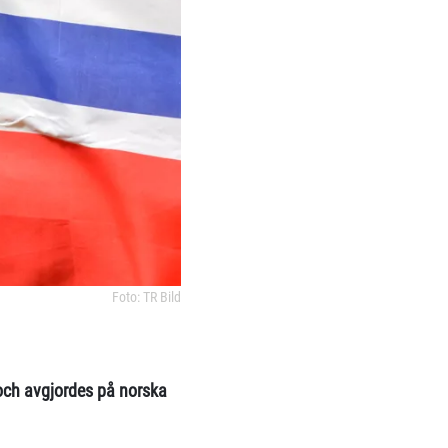
Foto: TR Bild
och avgjordes på norska