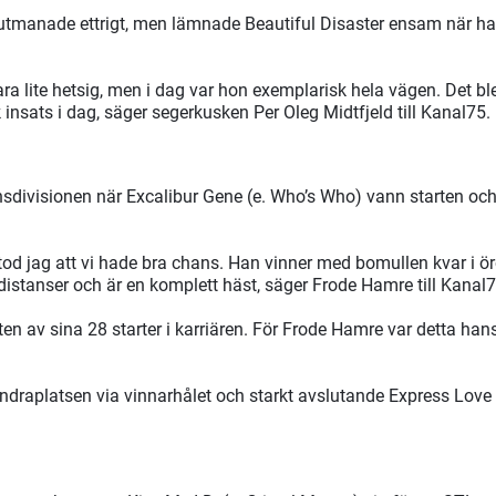
utmanade ettrigt, men lämnade Beautiful Disaster ensam när ha
a lite hetsig, men i dag var hon exemplarisk hela vägen. Det b
 insats i dag, säger segerkusken Per Oleg Midtfjeld till Kanal75.
onsdivisionen när Excalibur Gene (e. Who’s Who) vann starten oc
stod jag att vi hade bra chans. Han vinner med bomullen kvar i ö
 distanser och är en komplett häst, säger Frode Hamre till Kanal7
ten av sina 28 starter i karriären. För Frode Hamre var detta ha
ndraplatsen via vinnarhålet och starkt avslutande Express Love 