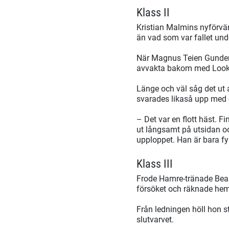
Klass II
Kristian Malmins nyförvä
än vad som var fallet un
När Magnus Teien Gunderse
avvakta bakom med Look 
Länge och väl såg det ut 
svarades likaså upp med 
– Det var en flott häst. Fi
ut långsamt på utsidan oc
upploppet. Han är bara fyr
Klass III
Frode Hamre-tränade Beaut
försöket och räknade hem s
Från ledningen höll hon s
slutvarvet.