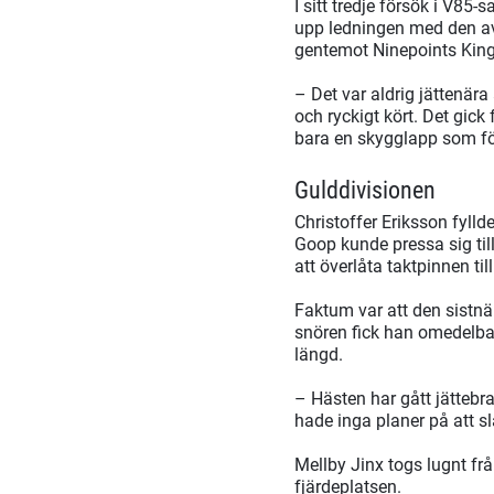
I sitt tredje försök i V85
upp ledningen med den av
gentemot Ninepoints King
– Det var aldrig jättenära
och ryckigt kört. Det gick 
bara en skygglapp som föll
Gulddivisionen
Christoffer Eriksson fyll
Goop kunde pressa sig til
att överlåta taktpinnen ti
Faktum var att den sistnä
snören fick han omedelbar
längd.
– Hästen har gått jättebr
hade inga planer på att s
Mellby Jinx togs lugnt frå
fjärdeplatsen.