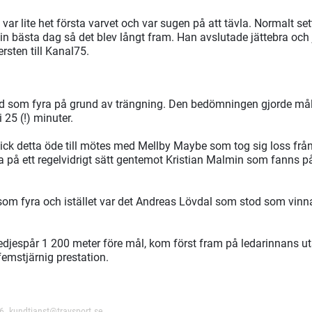
var lite het första varvet och var sugen på att tävla. Normalt se
n bästa dag så det blev långt fram. Han avslutade jättebra och j
rsten till Kanal75.
ttad som fyra på grund av trängning. Den bedömningen gjorde
i 25 (!) minuter.
ck detta öde till mötes med Mellby Maybe som tog sig loss från
a på ett regelvidrigt sätt gentemot Kristian Malmin som fanns 
som fyra och istället var det Andreas Lövdal som stod som vinn
 tredjespår 1 200 meter före mål, kom först fram på ledarinnans u
femstjärnig prestation.
26.
kundtjanst@travsport.se