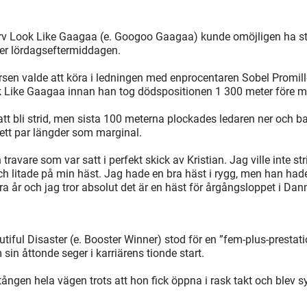
rv Look Like Gaagaa (e. Googoo Gaagaa) kunde omöjligen ha stå
der lördagseftermiddagen.
n valde att köra i ledningen med enprocentaren Sobel Promille 
Like Gaagaa innan han tog dödspositionen 1 300 meter före m
att bli strid, men sista 100 meterna plockades ledaren ner och
ett par längder som marginal.
n travare som var satt i perfekt skick av Kristian. Jag ville inte s
h litade på min häst. Jag hade en bra häst i rygg, men han hade
a år och jag tror absolut det är en häst för årgångsloppet i Dan
iful Disaster (e. Booster Winner) stod för en ”fem-plus-prestatio
in åttonde seger i karriärens tionde start.
tången hela vägen trots att hon fick öppna i rask takt och blev 