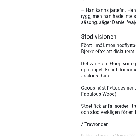
– Han känns jättefin. Han 
rygg, men han hade inte si
säsong, säger Daniel Wäje
Stodivisionen
Först i mål, men nedfly
Bjerke efter att diskuterat 
Det var Björn Goop som gi
upploppet. Enligt domarn
Jealous Rain.
Goops häst flyttades ner 
Fabulous Wood).
Stoet fick anfallsorder i
och stod verkligen för en 
/ Travronden
Publicerad måndag 16 mars 20