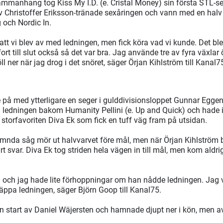
-sammanhang tog Kiss My I.D. (e. Cristal Money) sin första STL-se
 Christoffer Eriksson-tränade sexåringen och vann med en hal
 och Nordic In.
 att vi blev av med ledningen, men fick köra vad vi kunde. Det b
fort till slut också så det var bra. Jag använde tre av fyra växlar
 ner när jag drog i det snöret, säger Örjan Kihlström till Kanal7
de på med ytterligare en seger i gulddivisionsloppet Gunnar Egge
l ledningen bakom Humanity Pellini (e. Up and Quick) och hade 
ll storfavoriten Diva Ek som fick en tuff väg fram på utsidan.
mnda såg mör ut halvvarvet före mål, men när Örjan Kihlström b
t svar. Diva Ek tog striden hela vägen in till mål, men kom aldr
a och jag hade lite förhoppningar om han nådde ledningen. Jag vi
läppa ledningen, säger Björn Goop till Kanal75.
n start av Daniel Wäjersten och hamnade djupt ner i kön, men avs