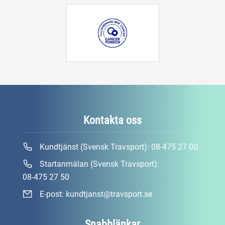
Kontakta oss
Kundtjänst (Svensk Travsport):
08-475 27 00
Startanmälan (Svensk Travsport):
08-475 27 50
E-post:
kundtjanst@travsport.se
Snabblänkar