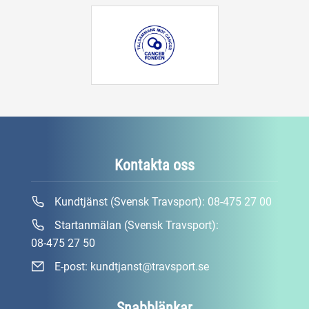
Kontakta oss
Kundtjänst (Svensk Travsport):
08-475 27 00
Startanmälan (Svensk Travsport):
08-475 27 50
E-post:
kundtjanst@travsport.se
Snabblänkar