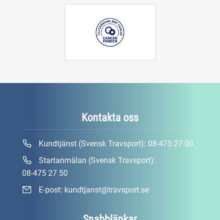
Kontakta oss
Kundtjänst (Svensk Travsport):
08-475 27 00
Startanmälan (Svensk Travsport):
08-475 27 50
E-post:
kundtjanst@travsport.se
Snabblänkar