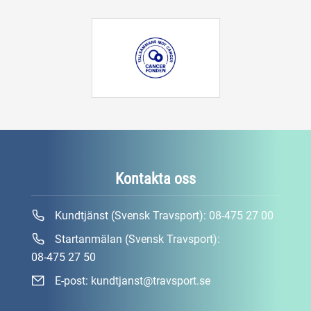
Kontakta oss
Kundtjänst (Svensk Travsport):
08-475 27 00
Startanmälan (Svensk Travsport):
08-475 27 50
E-post:
kundtjanst@travsport.se