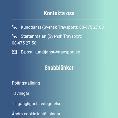
Kontakta oss
Kundtjänst (Svensk Travsport):
08-475 27 00
Startanmälan (Svensk Travsport):
08-475 27 50
E-post:
kundtjanst@travsport.se
Snabblänkar
Poängställning
Tävlingar
Tillgänglighetsredogörelse
Ändra cookie-inställningar