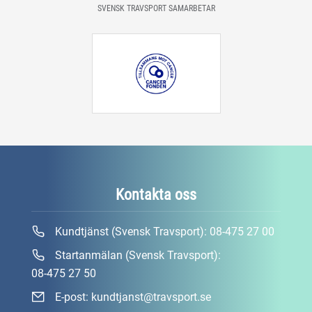
SVENSK TRAVSPORT SAMARBETAR
Kontakta oss
Kundtjänst (Svensk Travsport):
08-475 27 00
Startanmälan (Svensk Travsport):
08-475 27 50
E-post:
kundtjanst@travsport.se