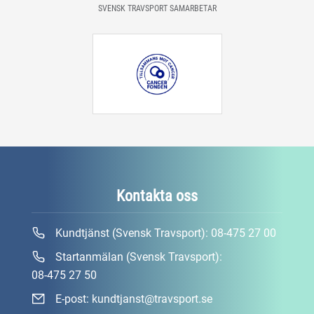
SVENSK TRAVSPORT SAMARBETAR
Kontakta oss
Kundtjänst (Svensk Travsport):
08-475 27 00
Startanmälan (Svensk Travsport):
08-475 27 50
E-post:
kundtjanst@travsport.se