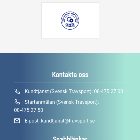
Kontakta oss
Kundtjänst (Svensk Travsport):
08-475 27 00
Startanmälan (Svensk Travsport):
08-475 27 50
E-post:
kundtjanst@travsport.se
Snabblänkar