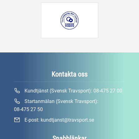
Kontakta oss
Kundtjänst (Svensk Travsport):
08-475 27 00
Startanmälan (Svensk Travsport):
08-475 27 50
E-post:
kundtjanst@travsport.se
Snabblänkar