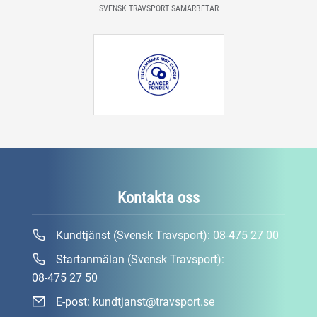
SVENSK TRAVSPORT SAMARBETAR
Kontakta oss
Kundtjänst (Svensk Travsport):
08-475 27 00
Startanmälan (Svensk Travsport):
08-475 27 50
E-post:
kundtjanst@travsport.se