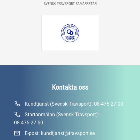
SVENSK TRAVSPORT SAMARBETAR
Kontakta oss
Kundtjänst (Svensk Travsport):
08-475 27 00
Startanmälan (Svensk Travsport):
08-475 27 50
E-post:
kundtjanst@travsport.se