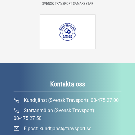
SVENSK TRAVSPORT SAMARBETAR
Kontakta oss
Kundtjänst (Svensk Travsport):
08-475 27 00
Startanmälan (Svensk Travsport):
08-475 27 50
E-post:
kundtjanst@travsport.se