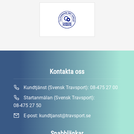
Kontakta oss
Kundtjänst (Svensk Travsport):
08-475 27 00
Startanmälan (Svensk Travsport):
08-475 27 50
E-post:
kundtjanst@travsport.se
Snabblänkar