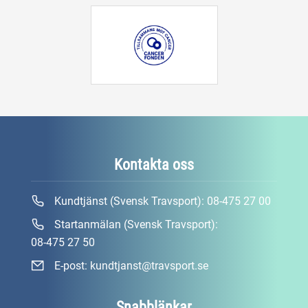
Kontakta oss
Kundtjänst (Svensk Travsport):
08-475 27 00
Startanmälan (Svensk Travsport):
08-475 27 50
E-post:
kundtjanst@travsport.se
Snabblänkar